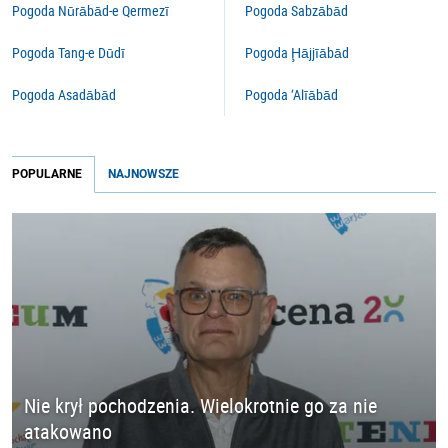
Pogoda Nūrābād-e Qermezī
Pogoda Sabzābād
Pogoda Tang-e Dūdī
Pogoda Ḩājjīābād
Pogoda Asadābād
Pogoda ‘Alīābād
POPULARNE
NAJNOWSZE
Nie krył pochodzenia. Wielokrotnie go za nie
atakowano