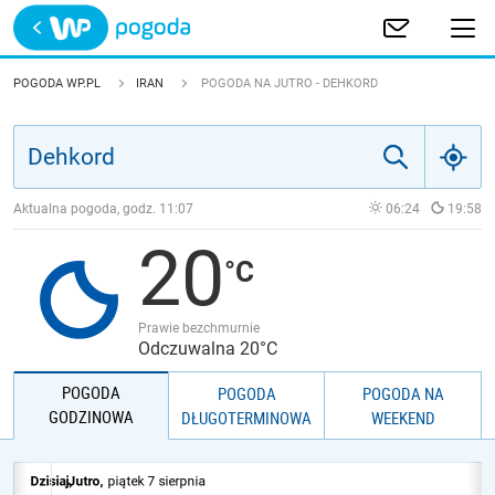
Trwa ładowanie
POLSKA
POGODA WP.PL
IRAN
POGODA NA JUTRO - DEHKORD
EUROPA
ŚWIAT
Aktualna pogoda, godz.
11:07
06:24
19:58
20
JAKOŚĆ POWIETRZA
Prawie bezchmurnie
Odczuwalna 20°C
POGODA
POGODA
POGODA NA
GODZINOWA
DŁUGOTERMINOWA
WEEKEND