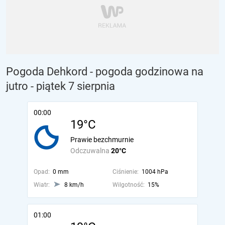
Pogoda Dehkord - pogoda godzinowa na
jutro
- piątek 7 sierpnia
00:00
19°C
Prawie bezchmurnie
Odczuwalna
20°C
Opad:
0 mm
Ciśnienie:
1004 hPa
Wiatr:
8 km/h
Wilgotność:
15%
01:00