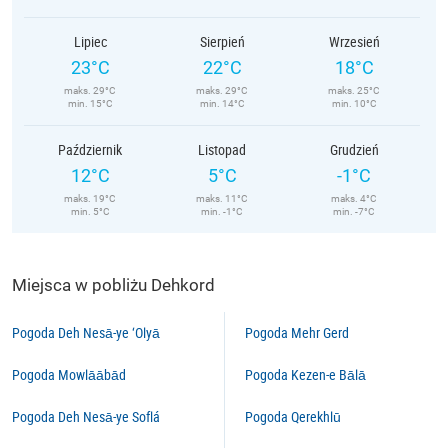
Lipiec
Sierpień
Wrzesień
23°C
22°C
18°C
maks. 29°C
maks. 29°C
maks. 25°C
min. 15°C
min. 14°C
min. 10°C
Październik
Listopad
Grudzień
12°C
5°C
-1°C
maks. 19°C
maks. 11°C
maks. 4°C
min. 5°C
min. -1°C
min. -7°C
Miejsca w pobliżu Dehkord
Pogoda Deh Nesā-ye ‘Olyā
Pogoda Mehr Gerd
Pogoda Mowlāābād
Pogoda Kezen-e Bālā
Pogoda Deh Nesā-ye Soflá
Pogoda Qerekhlū