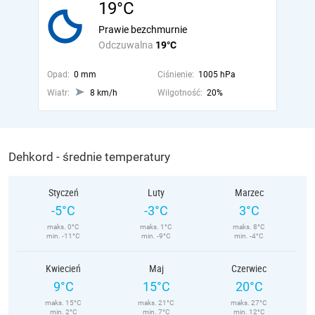
19°C
Prawie bezchmurnie
Odczuwalna
19°C
Opad:
0 mm
Ciśnienie:
1005 hPa
Wiatr:
8 km/h
Wilgotność:
20%
Dehkord - średnie temperatury
Styczeń
Luty
Marzec
-5°C
-3°C
3°C
maks. 0°C
maks. 1°C
maks. 8°C
min. -11°C
min. -9°C
min. -4°C
Kwiecień
Maj
Czerwiec
9°C
15°C
20°C
maks. 15°C
maks. 21°C
maks. 27°C
min. 2°C
min. 7°C
min. 12°C