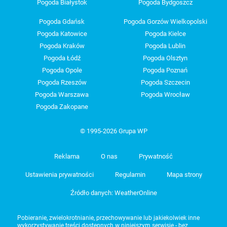
Pogoda Białystok
Pogoda Bydgoszcz
Pogoda Gdańsk
Pogoda Gorzów Wielkopolski
Pogoda Katowice
Pogoda Kielce
Pogoda Kraków
Pogoda Lublin
Pogoda Łódź
Pogoda Olsztyn
Pogoda Opole
Pogoda Poznań
Pogoda Rzeszów
Pogoda Szczecin
Pogoda Warszawa
Pogoda Wrocław
Pogoda Zakopane
© 1995-2026 Grupa WP
Reklama
O nas
Prywatność
Ustawienia prywatności
Regulamin
Mapa strony
Źródło danych: WeatherOnline
Pobieranie, zwielokrotnianie, przechowywanie lub jakiekolwiek inne
wykorzystywanie treści dostępnych w niniejszym serwisie - bez