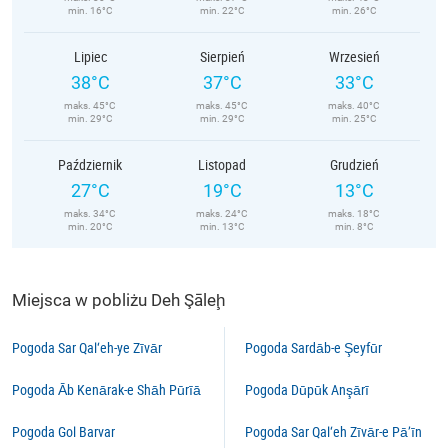
min. 16°C
min. 22°C
min. 26°C
Lipiec
Sierpień
Wrzesień
38°C
37°C
33°C
maks. 45°C
maks. 45°C
maks. 40°C
min. 29°C
min. 29°C
min. 25°C
Październik
Listopad
Grudzień
27°C
19°C
13°C
maks. 34°C
maks. 24°C
maks. 18°C
min. 20°C
min. 13°C
min. 8°C
Miejsca w pobliżu Deh Şāleḩ
Pogoda Sar Qal‘eh-ye Zīvār
Pogoda Sardāb-e Şeyfūr
Pogoda Āb Kenārak-e Shāh Pūrīā
Pogoda Dūpūk Anşārī
Pogoda Gol Barvar
Pogoda Sar Qal‘eh Zīvār-e Pā’īn