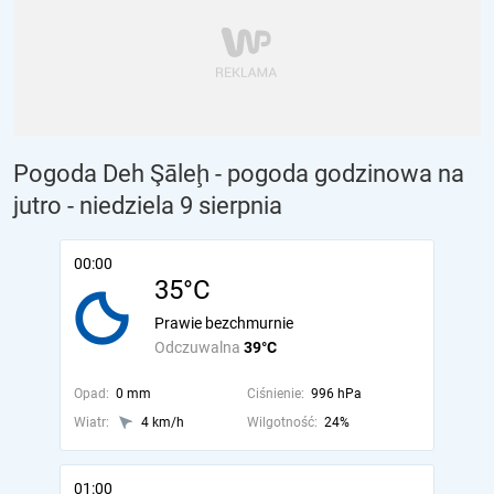
Pogoda Deh Şāleḩ - pogoda godzinowa na
jutro
- niedziela 9 sierpnia
00:00
35°C
Prawie bezchmurnie
Odczuwalna
39°C
Opad:
0 mm
Ciśnienie:
996 hPa
Wiatr:
4 km/h
Wilgotność:
24%
01:00