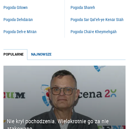
Pogoda Gīlown
Pogoda Shareh
Pogoda Dehdārān
Pogoda Sar Qal‘eh-ye Kenār Sīāh
Pogoda Deh-e Mīrān
Pogoda Chāl-e Kheymehgāh
POPULARNE
NAJNOWSZE
Nie krył pochodzenia. Wielokrotnie go za nie
atakowano