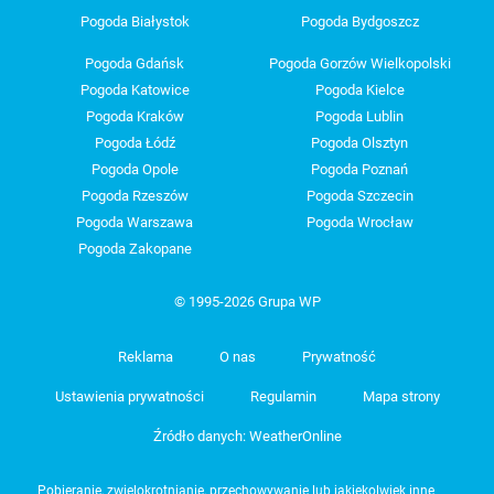
Pogoda Białystok
Pogoda Bydgoszcz
Pogoda Gdańsk
Pogoda Gorzów Wielkopolski
Pogoda Katowice
Pogoda Kielce
Pogoda Kraków
Pogoda Lublin
Pogoda Łódź
Pogoda Olsztyn
Pogoda Opole
Pogoda Poznań
Pogoda Rzeszów
Pogoda Szczecin
Pogoda Warszawa
Pogoda Wrocław
Pogoda Zakopane
© 1995-2026 Grupa WP
Reklama
O nas
Prywatność
Ustawienia prywatności
Regulamin
Mapa strony
Źródło danych: WeatherOnline
Pobieranie, zwielokrotnianie, przechowywanie lub jakiekolwiek inne