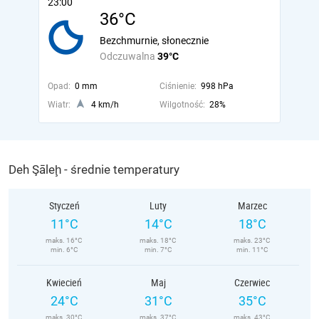
23:00
36°C
Bezchmurnie, słonecznie
Odczuwalna
39°C
Opad:
0 mm
Ciśnienie:
998 hPa
Wiatr:
4 km/h
Wilgotność:
28%
Deh Şāleḩ - średnie temperatury
Styczeń
Luty
Marzec
11°C
14°C
18°C
maks. 16°C
maks. 18°C
maks. 23°C
min. 6°C
min. 7°C
min. 11°C
Kwiecień
Maj
Czerwiec
24°C
31°C
35°C
maks. 30°C
maks. 37°C
maks. 43°C