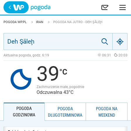
Trwa ładowanie
POLSKA
POGODA WP.PL
IRAN
POGODA NA JUTRO - DEH ŞĀLEḨ
EUROPA
ŚWIAT
Aktualna pogoda, godz.
6:19
06:31
20:03
39
JAKOŚĆ POWIETRZA
Zachmurzenie małe, pogodnie
Odczuwalna 43°C
POGODA
POGODA
POGODA NA
GODZINOWA
DŁUGOTERMINOWA
WEEKEND