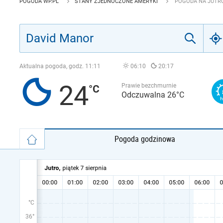
POGODA WP.PL
STANY ZJEDNOCZONE AMERYKI
POGODA NA JUTRO
Aktualna pogoda, godz.
11:11
06:10
20:17
24
Prawie bezchmurnie
Odczuwalna 26°C
Pogoda godzinowa
°C
36°