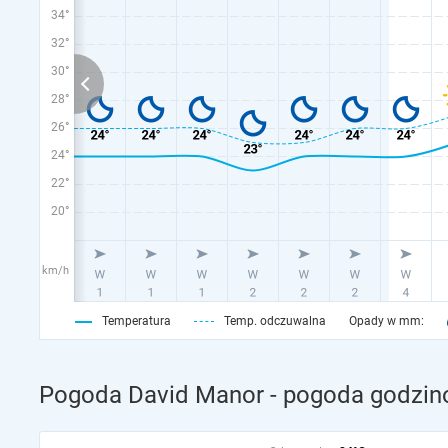
34°
32°
30°
28°
26°
24°
22°
20°
km/h
Temperatura
Temp. odczuwalna
Opady w mm:
Pogoda David Manor - pogoda godzi