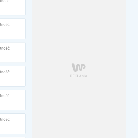
tność:
tność:
tność:
tność:
tność:
tność: