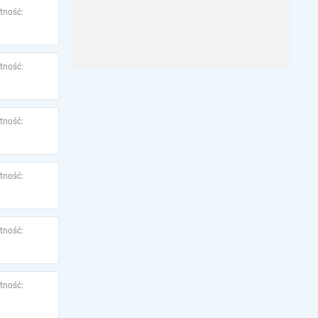
tność:
tność:
tność:
tność:
tność:
tność: