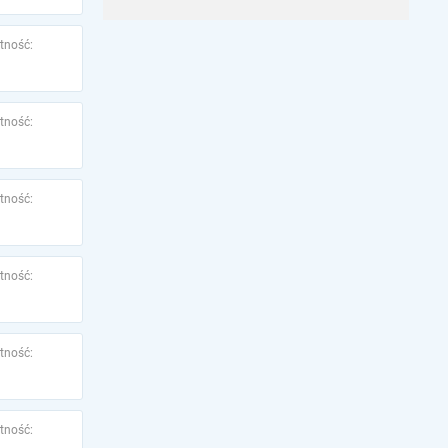
tność:
tność:
tność:
tność:
tność:
tność: