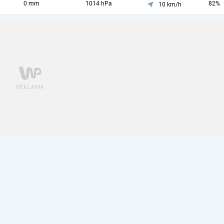
0 mm
1014 hPa
82%
10 km/h