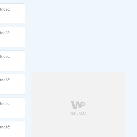
tność:
tność:
tność:
tność:
tność:
tność: