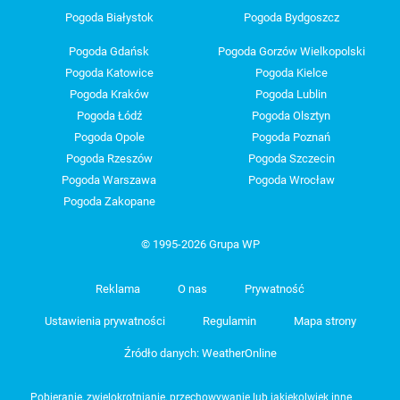
Pogoda Białystok
Pogoda Bydgoszcz
Pogoda Gdańsk
Pogoda Gorzów Wielkopolski
Pogoda Katowice
Pogoda Kielce
Pogoda Kraków
Pogoda Lublin
Pogoda Łódź
Pogoda Olsztyn
Pogoda Opole
Pogoda Poznań
Pogoda Rzeszów
Pogoda Szczecin
Pogoda Warszawa
Pogoda Wrocław
Pogoda Zakopane
© 1995-2026 Grupa WP
Reklama
O nas
Prywatność
Ustawienia prywatności
Regulamin
Mapa strony
Źródło danych: WeatherOnline
Pobieranie, zwielokrotnianie, przechowywanie lub jakiekolwiek inne