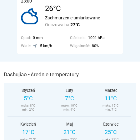
23:00
26°C
Zachmurzenie umiarkowane
Odczuwalna
27°C
Opad:
0 mm
Ciśnienie:
1001 hPa
Wiatr:
5 km/h
Wilgotność:
80%
Dashujiao - średnie temperatury
Styczeń
Luty
Marzec
5°C
7°C
11°C
maks. 8°C
maks. 10°C
maks. 15°C
min. 2°C
min. 4°C
min. 7°C
Kwiecień
Maj
Czerwiec
17°C
21°C
25°C
maks. 21°C
maks. 25°C
maks. 27°C