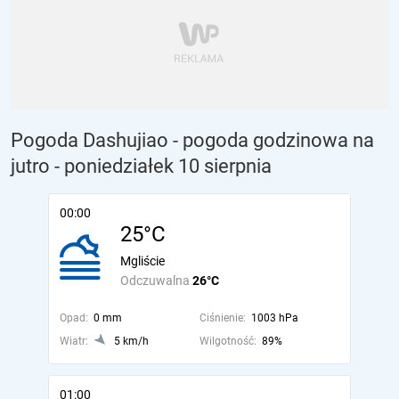
Pogoda Dashujiao - pogoda godzinowa na
jutro
- poniedziałek 10 sierpnia
00:00
25°C
Mgliście
Odczuwalna
26°C
Opad:
0 mm
Ciśnienie:
1003 hPa
Wiatr:
5 km/h
Wilgotność:
89%
01:00