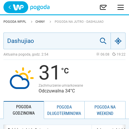
Trwa ładowanie
POLSKA
POGODA WP.PL
CHINY
POGODA NA JUTRO - DASHUJIAO
EUROPA
ŚWIAT
Aktualna pogoda, godz.
2:54
06:08
19:22
31
JAKOŚĆ POWIETRZA
Zachmurzenie umiarkowane
Odczuwalna 34°C
POGODA
POGODA
POGODA NA
GODZINOWA
DŁUGOTERMINOWA
WEEKEND