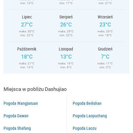
min. 13°C
min. 17°C
min. 21°C
Lipiec
Sierpień
Wrzesień
27°C
26°C
23°C
maks. 30°C
maks. 29°C
maks. 26°C
min. 22°C
min. 22°C
min. 18°C
Październik
Listopad
Grudzień
18°C
13°C
7°C
maks. 21°C
maks. 16°C
maks. 11°C
min. 13°C
min. 8°C
min. 3°C
Miejsca w pobliżu Dashujiao
Pogoda Wangjiatuan
Pogoda Beilishan
Pogoda Dawan
Pogoda Laopuchang
Pogoda Shafang
Pogoda Laozu