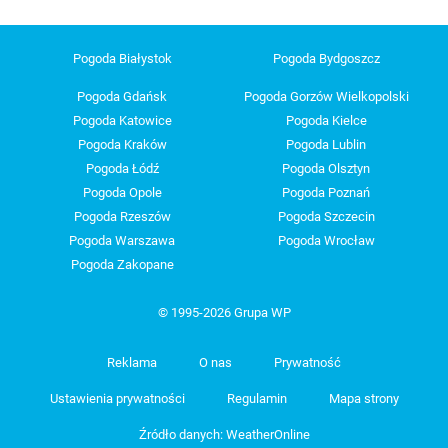
Pogoda Białystok
Pogoda Bydgoszcz
Pogoda Gdańsk
Pogoda Gorzów Wielkopolski
Pogoda Katowice
Pogoda Kielce
Pogoda Kraków
Pogoda Lublin
Pogoda Łódź
Pogoda Olsztyn
Pogoda Opole
Pogoda Poznań
Pogoda Rzeszów
Pogoda Szczecin
Pogoda Warszawa
Pogoda Wrocław
Pogoda Zakopane
© 1995-2026 Grupa WP
Reklama
O nas
Prywatność
Ustawienia prywatności
Regulamin
Mapa strony
Źródło danych: WeatherOnline