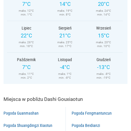
7°C
14°C
20°C
maks. 12°C
maks. 19°C
maks. 24°C
min. 1°C
min. 8°C
min. 14°C
Lipiec
Sierpień
Wrzesień
22°C
21°C
15°C
maks. 26°C
maks. 25°C
maks. 20°C
min. 18°C
min. 17°C
min. 10°C
Październik
Listopad
Grudzień
7°C
-4°C
-13°C
maks. 11°C
maks. 1°C
maks. -8°C
min. 2°C
min. -8°C
min. -19°C
Miejsca w pobliżu Dashi Gouxiaotun
Pogoda Guanmashan
Pogoda Fengmantuncun
Pogoda Shuangdingzi Xiaotun
Pogoda Beidianzi