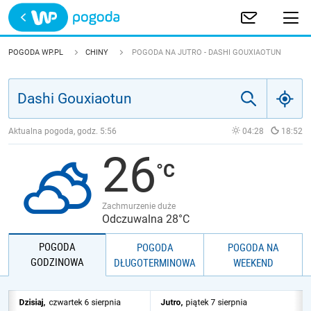
Trwa ładowanie
POLSKA
POGODA WP.PL
CHINY
POGODA NA JUTRO - DASHI GOUXIAOTUN
EUROPA
ŚWIAT
Aktualna pogoda, godz.
5:56
04:28
18:52
26
JAKOŚĆ POWIETRZA
Zachmurzenie duże
Odczuwalna 28°C
POGODA
POGODA
POGODA NA
GODZINOWA
DŁUGOTERMINOWA
WEEKEND