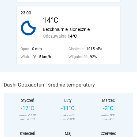
23:00
14°C
Bezchmurnie, słonecznie
Odczuwalna
14°C
Opad:
0 mm
Ciśnienie:
1015 hPa
Wiatr:
5 km/h
Wilgotność:
92%
Dashi Gouxiaotun - średnie temperatury
Styczeń
Luty
Marzec
-17°C
-11°C
-2°C
maks. -11°C
maks. -6°C
maks. 3°C
min. -23°C
min. -19°C
min. -9°C
Kwiecień
Maj
Czerwiec