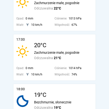
Zachmurzenie małe, pogodnie
Odczuwalna
22°C
Opad:
0 mm
Ciśnienie:
1013 hPa
Wiatr:
10 km/h
Wilgotność:
67%
17:00
20°C
Zachmurzenie małe, pogodnie
Odczuwalna
21°C
Opad:
0 mm
Ciśnienie:
1014 hPa
Wiatr:
10 km/h
Wilgotność:
74%
18:00
19°C
Bezchmurnie, słonecznie
Odczuwalna
19°C