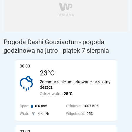
Pogoda Dashi Gouxiaotun - pogoda
godzinowa na jutro
- piątek 7 sierpnia
00:00
23°C
Zachmurzenie umiarkowane, przelotny
deszcz
Odczuwalna
25°C
Opad:
0.6 mm
Ciśnienie:
1007 hPa
Wiatr:
4 km/h
Wilgotność:
95%
01:00