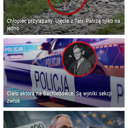
Chłopiec przyłapany. Ujęcia z Tatr. Patrzą tylko na
jedno
Ciało aktora na Bachledówce. Są wyniki sekcji
zwłok