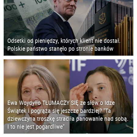
Odsetki od pieniędzy, których klient nie dostał.
Polskie państwo stanęło po stronie banków
Ewa Woydyłło TŁUMACZY SIĘ ze słów o Idze
Świątek i pogrąża się jeszcze bardziej? "Ta
dziewczyna troszkę straciła panowanie nad sobą.
I to nie jest pogardliwe"