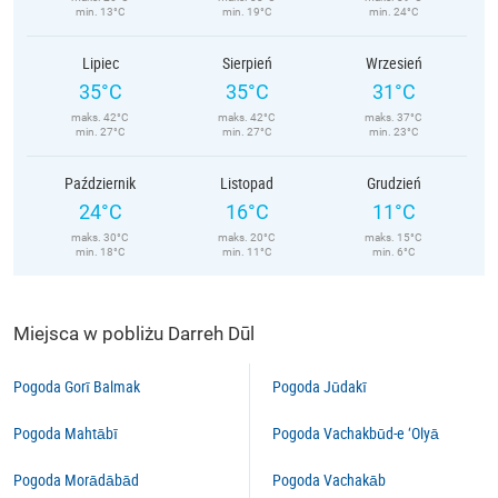
min. 13°C
min. 19°C
min. 24°C
Lipiec
Sierpień
Wrzesień
35°C
35°C
31°C
maks. 42°C
maks. 42°C
maks. 37°C
min. 27°C
min. 27°C
min. 23°C
Październik
Listopad
Grudzień
24°C
16°C
11°C
maks. 30°C
maks. 20°C
maks. 15°C
min. 18°C
min. 11°C
min. 6°C
Miejsca w pobliżu Darreh Dūl
Pogoda Gorī Balmak
Pogoda Jūdakī
Pogoda Mahtābī
Pogoda Vachakbūd-e ‘Olyā
Pogoda Morādābād
Pogoda Vachakāb