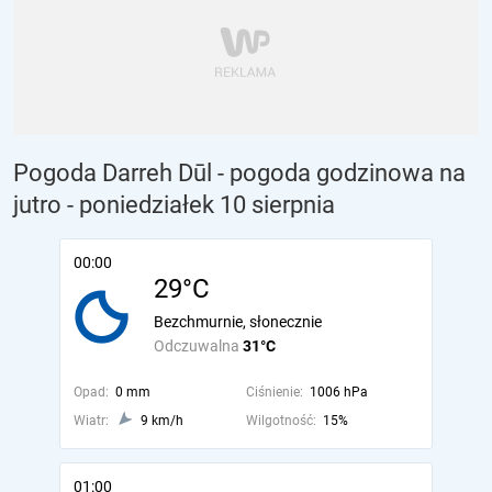
Pogoda Darreh Dūl - pogoda godzinowa na
jutro
- poniedziałek 10 sierpnia
00:00
29°C
Bezchmurnie, słonecznie
Odczuwalna
31°C
Opad:
0 mm
Ciśnienie:
1006 hPa
Wiatr:
9 km/h
Wilgotność:
15%
01:00