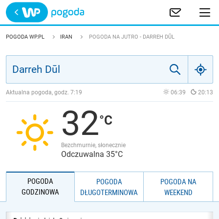
Trwa ładowanie
POLSKA
POGODA WP.PL
IRAN
POGODA NA JUTRO - DARREH DŪL
EUROPA
ŚWIAT
Aktualna pogoda, godz.
7:19
06:39
20:13
32
JAKOŚĆ POWIETRZA
Bezchmurnie, słonecznie
Odczuwalna 35°C
POGODA
POGODA
POGODA NA
GODZINOWA
DŁUGOTERMINOWA
WEEKEND