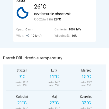
23:00
26°C
Bezchmurnie, słonecznie
Odczuwalna
28°C
Opad:
0 mm
Ciśnienie:
1007 hPa
Wiatr:
10 km/h
Wilgotność:
16%
Darreh Dūl - średnie temperatury
Styczeń
Luty
Marzec
9°C
11°C
15°C
maks. 13°C
maks. 14°C
maks. 19°C
min. 4°C
min. 5°C
min. 8°C
Kwiecień
Maj
Czerwiec
21°C
27°C
33°C
maks. 26°C
maks. 33°C
maks. 39°C