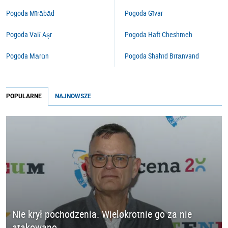
Pogoda Mīrābād
Pogoda Gīvar
Pogoda Valī Aşr
Pogoda Haft Cheshmeh
Pogoda Mārūn
Pogoda Shahīd Bīrānvand
POPULARNE
NAJNOWSZE
Nie krył pochodzenia. Wielokrotnie go za nie
atakowano