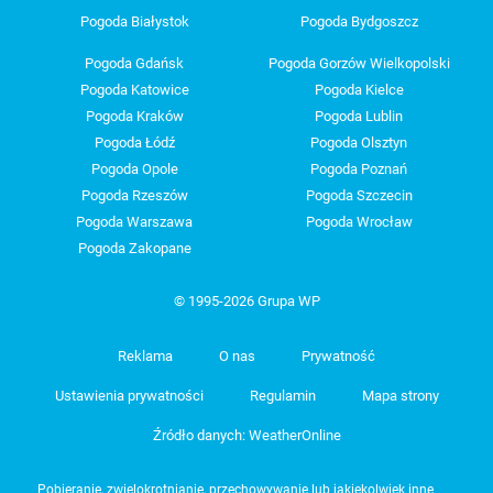
Pogoda Białystok
Pogoda Bydgoszcz
Pogoda Gdańsk
Pogoda Gorzów Wielkopolski
Pogoda Katowice
Pogoda Kielce
Pogoda Kraków
Pogoda Lublin
Pogoda Łódź
Pogoda Olsztyn
Pogoda Opole
Pogoda Poznań
Pogoda Rzeszów
Pogoda Szczecin
Pogoda Warszawa
Pogoda Wrocław
Pogoda Zakopane
© 1995-2026 Grupa WP
Reklama
O nas
Prywatność
Ustawienia prywatności
Regulamin
Mapa strony
Źródło danych: WeatherOnline
Pobieranie, zwielokrotnianie, przechowywanie lub jakiekolwiek inne