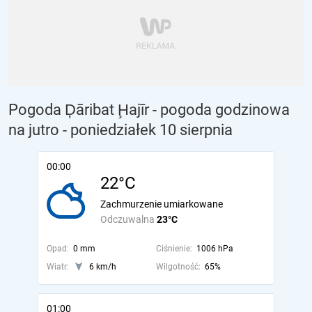
Pogoda Ḑāribat Ḩajīr - pogoda godzinowa
na jutro
- poniedziałek 10 sierpnia
00:00
22°C
Zachmurzenie umiarkowane
Odczuwalna
23°C
Opad:
0 mm
Ciśnienie:
1006 hPa
Wiatr:
6 km/h
Wilgotność:
65%
01:00