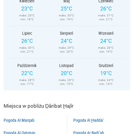
Kwiecień
Maj
Czerwiec
23°C
25°C
26°C
maks. 28°C
maks. 30°C
maks. 31°C
min. 18°C
min. 19°C
min. 21°C
Lipiec
Sierpień
Wrzesień
26°C
24°C
24°C
maks. 30°C
maks. 29°C
maks. 28°C
min. 21°C
min. 20°C
min. 19°C
Październik
Listopad
Grudzień
22°C
20°C
19°C
maks. 28°C
maks. 26°C
maks. 24°C
min. 17°C
min. 15°C
min. 14°C
Miejsca w pobliżu Ḑāribat Ḩajīr
Pogoda Al Marqab
Pogoda Al Ḩaddā’
Pogoda Al Qaḩmār
Pogoda Ar Radī‘ah