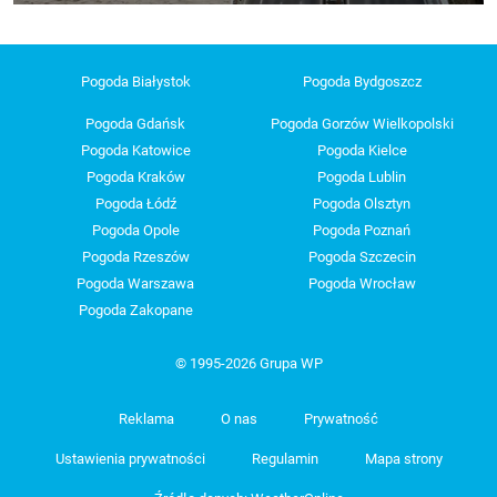
Pogoda Białystok
Pogoda Bydgoszcz
Pogoda Gdańsk
Pogoda Gorzów Wielkopolski
Pogoda Katowice
Pogoda Kielce
Pogoda Kraków
Pogoda Lublin
Pogoda Łódź
Pogoda Olsztyn
Pogoda Opole
Pogoda Poznań
Pogoda Rzeszów
Pogoda Szczecin
Pogoda Warszawa
Pogoda Wrocław
Pogoda Zakopane
© 1995-2026 Grupa WP
Reklama
O nas
Prywatność
Ustawienia prywatności
Regulamin
Mapa strony