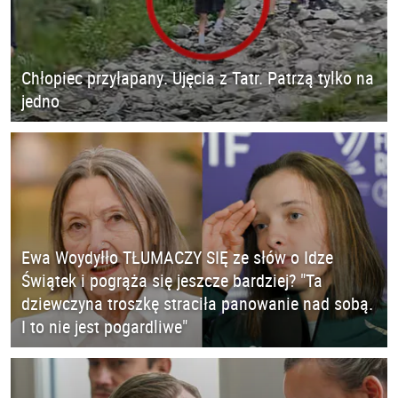
Chłopiec przyłapany. Ujęcia z Tatr. Patrzą tylko na
jedno
Ewa Woydyłło TŁUMACZY SIĘ ze słów o Idze
Świątek i pogrąża się jeszcze bardziej? "Ta
dziewczyna troszkę straciła panowanie nad sobą.
I to nie jest pogardliwe"