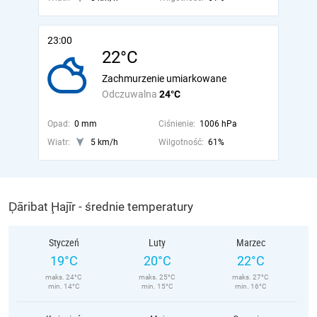
23:00
22°C
Zachmurzenie umiarkowane
Odczuwalna
24°C
Opad:
0 mm
Ciśnienie:
1006 hPa
Wiatr:
5 km/h
Wilgotność:
61%
Ḑāribat Ḩajīr - średnie temperatury
Styczeń
Luty
Marzec
19°C
20°C
22°C
maks. 24°C
maks. 25°C
maks. 27°C
min. 14°C
min. 15°C
min. 16°C