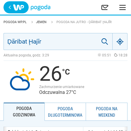
Trwa ładowanie
POLSKA
POGODA WP.PL
JEMEN
POGODA NA JUTRO - ḐĀRIBAT ḨAJĪR
EUROPA
ŚWIAT
Aktualna pogoda, godz.
3:29
05:51
18:28
26
JAKOŚĆ POWIETRZA
Zachmurzenie umiarkowane
Odczuwalna 27°C
POGODA
POGODA
POGODA NA
GODZINOWA
DŁUGOTERMINOWA
WEEKEND