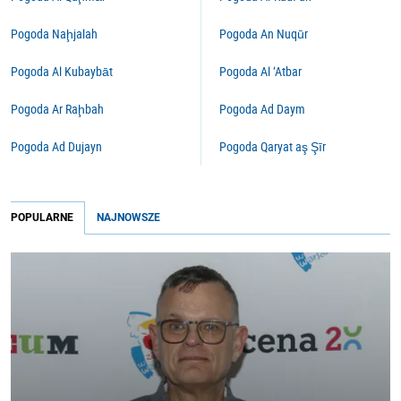
Pogoda Naḩjalah
Pogoda An Nuqūr
Pogoda Al Kubaybāt
Pogoda Al ‘Atbar
Pogoda Ar Raḩbah
Pogoda Ad Daym
Pogoda Ad Dujayn
Pogoda Qaryat aş Şīr
POPULARNE
NAJNOWSZE