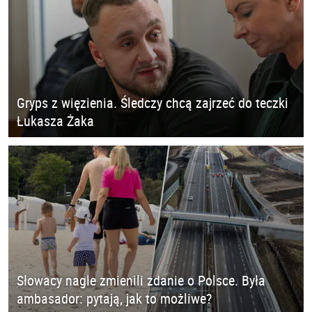
Gryps z więzienia. Śledczy chcą zajrzeć do teczki
Łukasza Żaka
Słowacy nagle zmienili zdanie o Polsce. Była
ambasador: pytają, jak to możliwe?