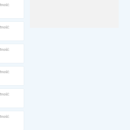
tność:
tność:
tność:
tność:
tność:
tność: