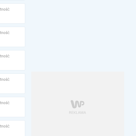
tność:
tność:
tność:
tność:
tność:
tność: