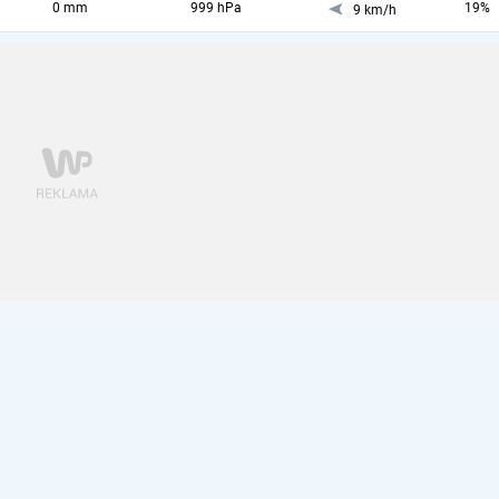
0 mm
999 hPa
19%
9 km/h