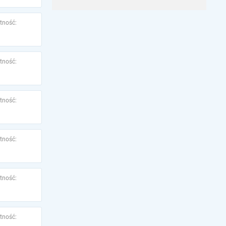
tność:
tność:
tność:
tność:
tność:
tność: