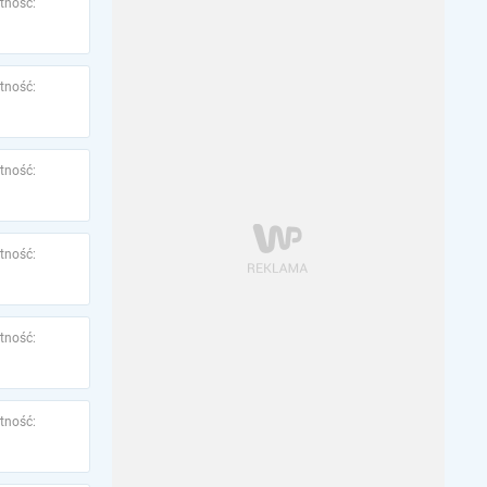
tność:
tność:
tność:
tność:
tność:
tność: