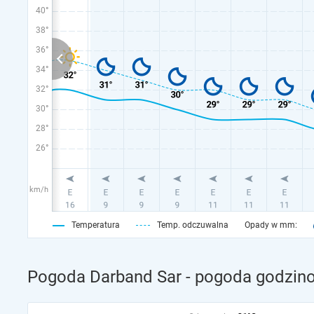
40°
38°
36°
34°
32°
30°
28°
26°
km/h
Temperatura
Temp. odczuwalna
Opady w mm:
Pogoda Darband Sar - pogoda godzino