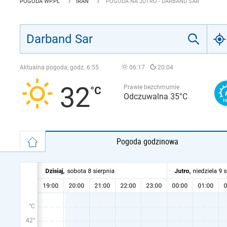
POGODA WP.PL
IRAN
POGODA NA JUTRO - DARBAND SAR
Aktualna pogoda, godz.
6:55
06:17
20:04
32
Prawie bezchmurnie
Odczuwalna 35°C
Pogoda godzinowa
°C
42°