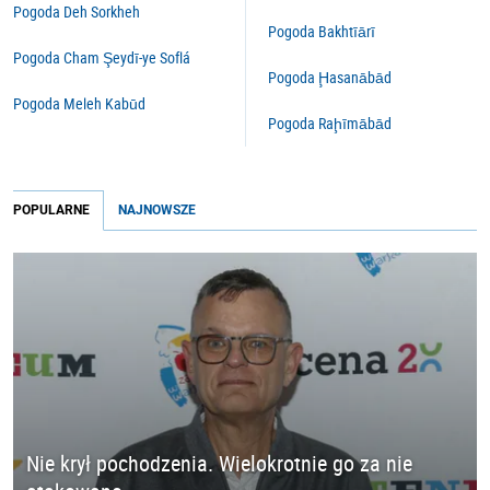
Pogoda Deh Sorkheh
Pogoda Bakhtīārī
Pogoda Cham Şeydī-ye Soflá
Pogoda Ḩasanābād
Pogoda Meleh Kabūd
Pogoda Raḩīmābād
POPULARNE
NAJNOWSZE
Nie krył pochodzenia. Wielokrotnie go za nie