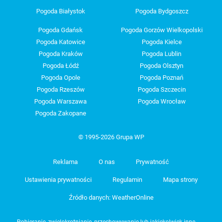
Pogoda Białystok
Pogoda Bydgoszcz
Pogoda Gdańsk
Pogoda Gorzów Wielkopolski
Pogoda Katowice
Pogoda Kielce
Pogoda Kraków
Pogoda Lublin
Pogoda Łódź
Pogoda Olsztyn
Pogoda Opole
Pogoda Poznań
Pogoda Rzeszów
Pogoda Szczecin
Pogoda Warszawa
Pogoda Wrocław
Pogoda Zakopane
© 1995-2026 Grupa WP
Reklama
O nas
Prywatność
Ustawienia prywatności
Regulamin
Mapa strony
Źródło danych: WeatherOnline
Pobieranie, zwielokrotnianie, przechowywanie lub jakiekolwiek inne