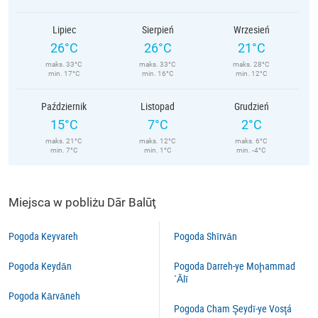
Lipiec
Sierpień
Wrzesień
26°C
26°C
21°C
maks. 33°C
maks. 33°C
maks. 28°C
min. 17°C
min. 16°C
min. 12°C
Październik
Listopad
Grudzień
15°C
7°C
2°C
maks. 21°C
maks. 12°C
maks. 6°C
min. 7°C
min. 1°C
min. -4°C
Miejsca w pobliżu Dār Balūţ
Pogoda Keyvareh
Pogoda Shīrvān
Pogoda Keydān
Pogoda Darreh-ye Moḩammad
`Ālī
Pogoda Kārvāneh
Pogoda Cham Şeydī-ye Vosţá