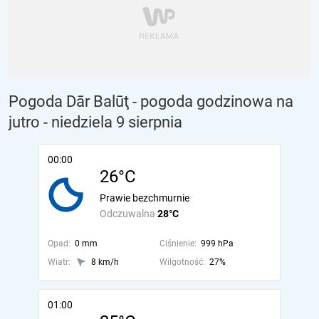
Pogoda Dār Balūţ - pogoda godzinowa na
jutro
- niedziela 9 sierpnia
00:00
26°C
Prawie bezchmurnie
Odczuwalna
28°C
Opad:
0 mm
Ciśnienie:
999 hPa
Wiatr:
8 km/h
Wilgotność:
27%
01:00