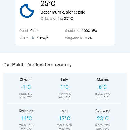
25°C
Bezchmurnie, słonecznie
Odczuwalna
27°C
Opad:
0 mm
Ciśnienie:
1003 hPa
Wiatr:
5 km/h
Wilgotność:
27%
Dār Balūţ - średnie temperatury
Styczeń
Luty
Marzec
-1°C
1°C
6°C
maks. 3°C
maks. 4°C
maks. 10°C
min. -7°C
min. -6°C
min. -2°C
Kwiecień
Maj
Czerwiec
11°C
17°C
23°C
maks. 16°C
maks. 22°C
maks. 29°C
min. 3°C
min. 8°C
min. 13°C