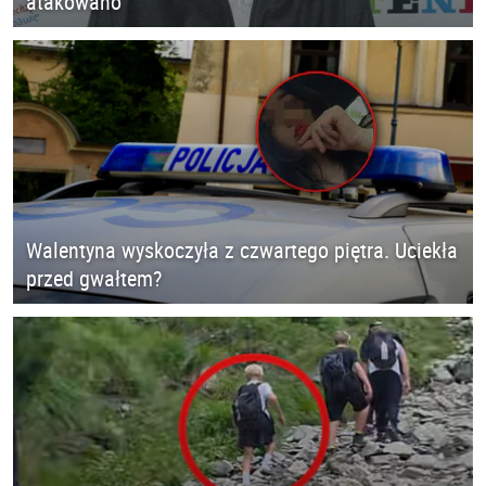
atakowano
Walentyna wyskoczyła z czwartego piętra. Uciekła
przed gwałtem?