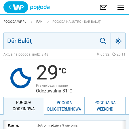
Trwa ładowanie
POLSKA
POGODA WP.PL
IRAN
POGODA NA JUTRO - DĀR BALŪŢ
EUROPA
ŚWIAT
Aktualna pogoda, godz.
8:48
06:32
20:11
29
JAKOŚĆ POWIETRZA
Prawie bezchmurnie
Odczuwalna 31°C
POGODA
POGODA
POGODA NA
GODZINOWA
DŁUGOTERMINOWA
WEEKEND