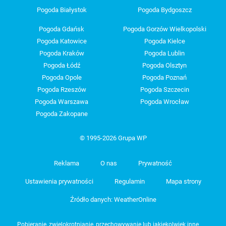
Pogoda Białystok
Pogoda Bydgoszcz
Pogoda Gdańsk
Pogoda Gorzów Wielkopolski
Pogoda Katowice
Pogoda Kielce
Pogoda Kraków
Pogoda Lublin
Pogoda Łódź
Pogoda Olsztyn
Pogoda Opole
Pogoda Poznań
Pogoda Rzeszów
Pogoda Szczecin
Pogoda Warszawa
Pogoda Wrocław
Pogoda Zakopane
© 1995-2026 Grupa WP
Reklama
O nas
Prywatność
Ustawienia prywatności
Regulamin
Mapa strony
Źródło danych: WeatherOnline
Pobieranie, zwielokrotnianie, przechowywanie lub jakiekolwiek inne