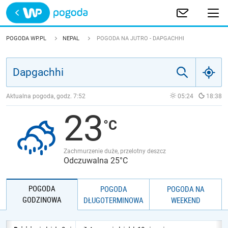
Trwa ładowanie
POLSKA
POGODA WP.PL
NEPAL
POGODA NA JUTRO - DAPGACHHI
EUROPA
ŚWIAT
Aktualna pogoda, godz.
7:52
05:24
18:38
23
JAKOŚĆ POWIETRZA
Zachmurzenie duże, przelotny deszcz
Odczuwalna 25°C
POGODA
POGODA
POGODA NA
GODZINOWA
DŁUGOTERMINOWA
WEEKEND