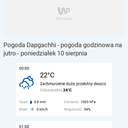
Pogoda Dapgachhi - pogoda godzinowa na
jutro
- poniedziałek 10 sierpnia
00:00
22°C
Zachmurzenie duże, przelotny deszcz
Odczuwalna
24°C
Opad:
0.8 mm
Ciśnienie:
1003 hPa
Wiatr:
0 km/h
Wilgotność:
94%
01:00