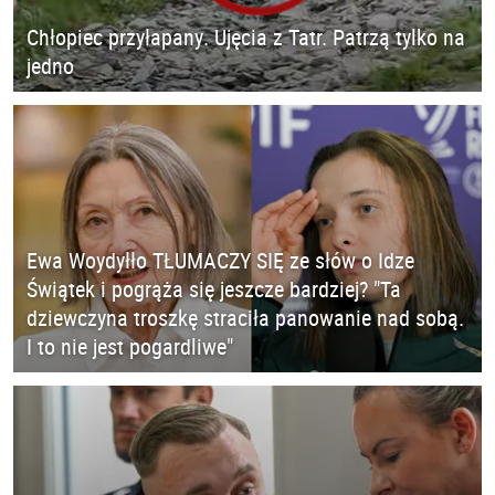
Chłopiec przyłapany. Ujęcia z Tatr. Patrzą tylko na
jedno
Ewa Woydyłło TŁUMACZY SIĘ ze słów o Idze
Świątek i pogrąża się jeszcze bardziej? "Ta
dziewczyna troszkę straciła panowanie nad sobą.
I to nie jest pogardliwe"