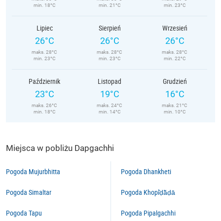
min. 18°C
min. 21°C
min. 23°C
Lipiec
Sierpień
Wrzesień
26°C
26°C
26°C
maks. 28°C
maks. 28°C
maks. 28°C
min. 23°C
min. 23°C
min. 22°C
Październik
Listopad
Grudzień
23°C
19°C
16°C
maks. 26°C
maks. 24°C
maks. 21°C
min. 18°C
min. 14°C
min. 10°C
Miejsca w pobliżu Dapgachhi
Pogoda Mujurbhitta
Pogoda Dhankheti
Pogoda Simaltar
Pogoda Khopi̇̄ḍā̃ḍā
Pogoda Tapu
Pogoda Pipalgachhi