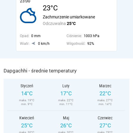
23:00
23°C
Zachmurzenie umiarkowane
Odczuwalna
25°C
Opad:
0 mm
Ciśnienie:
1003 hPa
Wiatr:
0 km/h
Wilgotność:
92%
Dapgachhi - średnie temperatury
Styczeń
Luty
Marzec
14°C
17°C
22°C
maks. 19°C
maks. 22°C
maks. 27°C
min. 9°C
min. 11°C
min. 14°C
Kwiecień
Maj
Czerwiec
25°C
26°C
27°C
maks. 30°C
maks. 30°C
maks. 29°C