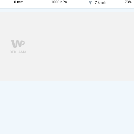
0 mm
1000 hPa
73%
7 km/h