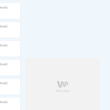
tność:
tność:
tność:
tność:
tność:
tność: