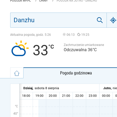
POGODA WP.PL
CHINY
POGODA NA JUTRO - DANZHU
Aktualna pogoda, godz.
5:26
06:13
19:25
33
Zachmurzenie umiarkowane
Odczuwalna 36°C
Pogoda godzinowa
°C
40°