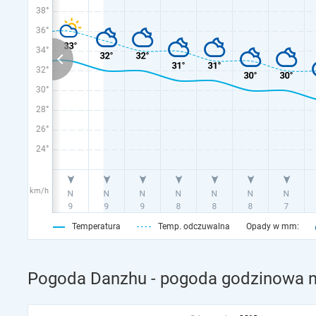
38°
36°
34°
32°
30°
28°
26°
24°
km/h
Temperatura
Temp. odczuwalna
Opady w mm:
Pogoda Danzhu - pogoda godzinowa na