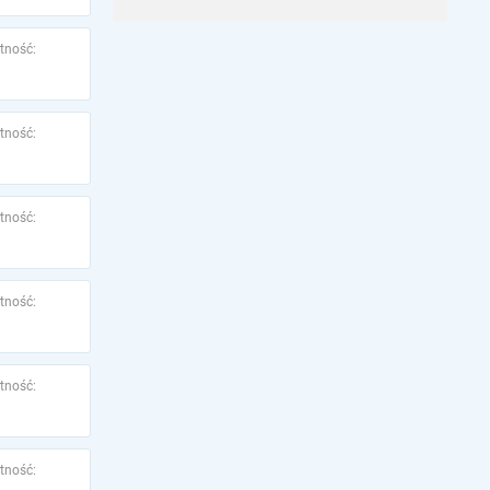
tność:
tność:
tność:
tność:
tność:
tność: