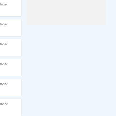
tność:
tność:
tność:
tność:
tność:
tność: