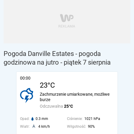
Pogoda Danville Estates - pogoda
godzinowa na jutro
- piątek 7 sierpnia
00:00
23°C
Zachmurzenie umiarkowane, możliwe
burze
Odczuwalna
25°C
Opad:
0.3 mm
Ciśnienie:
1021 hPa
Wiatr:
4 km/h
Wilgotność:
90%