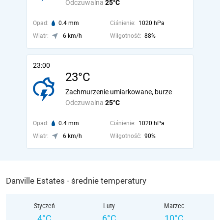
Odczuwalna
25°C
Opad:
0.4 mm
Ciśnienie:
1020 hPa
Wiatr:
6 km/h
Wilgotność:
88%
23:00
23°C
Zachmurzenie umiarkowane, burze
Odczuwalna
25°C
Opad:
0.4 mm
Ciśnienie:
1020 hPa
Wiatr:
6 km/h
Wilgotność:
90%
Danville Estates - średnie temperatury
Styczeń
Luty
Marzec
4°C
6°C
10°C