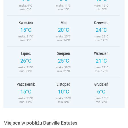
maks. 9°C
maks. 11°C
maks. 16°C
min. 0°C
min. 1°C
min. 5°C
Kwiecień
Maj
Czerwiec
15°C
20°C
24°C
maks. 21°C
maks. 25°C
maks. 29°C
min. 9°C
min. 14°C
min. 19°C
Lipiec
Sierpień
Wrzesień
26°C
25°C
21°C
maks. 31°C
maks. 30°C
maks. 27°C
min. 21°C
min. 21°C
min. 17°C
Październik
Listopad
Grudzień
15°C
10°C
6°C
maks. 21°C
maks. 15°C
maks. 10°C
min. 11°C
min. 6°C
min. 2°C
Miejsca w pobliżu Danville Estates