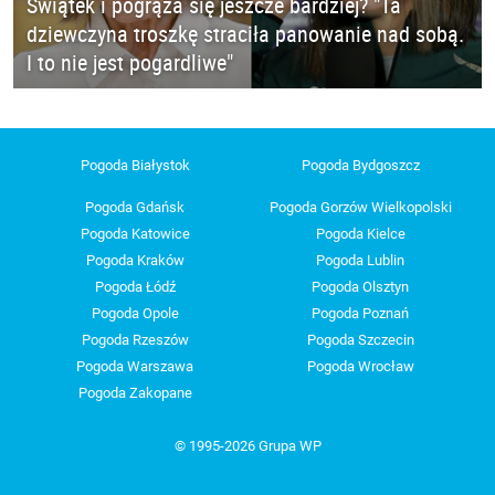
Świątek i pogrąża się jeszcze bardziej? "Ta
dziewczyna troszkę straciła panowanie nad sobą.
I to nie jest pogardliwe"
Pogoda Białystok
Pogoda Bydgoszcz
Pogoda Gdańsk
Pogoda Gorzów Wielkopolski
Pogoda Katowice
Pogoda Kielce
Pogoda Kraków
Pogoda Lublin
Pogoda Łódź
Pogoda Olsztyn
Pogoda Opole
Pogoda Poznań
Pogoda Rzeszów
Pogoda Szczecin
Pogoda Warszawa
Pogoda Wrocław
Pogoda Zakopane
© 1995-2026 Grupa WP