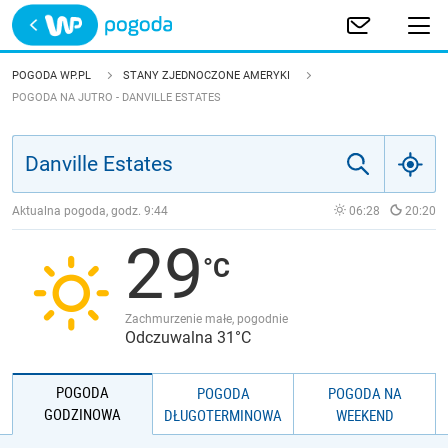
Trwa ładowanie
POLSKA
POGODA WP.PL
STANY ZJEDNOCZONE AMERYKI
POGODA NA JUTRO - DANVILLE ESTATES
EUROPA
ŚWIAT
Aktualna pogoda, godz.
9:44
06:28
20:20
JAKOŚĆ POWIETRZA
29
Zachmurzenie małe, pogodnie
Odczuwalna 31°C
POGODA
POGODA
POGODA NA
GODZINOWA
DŁUGOTERMINOWA
WEEKEND