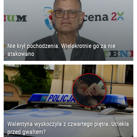
Nie krył pochodzenia. Wielokrotnie go za nie
atakowano
Walentyna wyskoczyła z czwartego piętra. Uciekła
przed gwałtem?