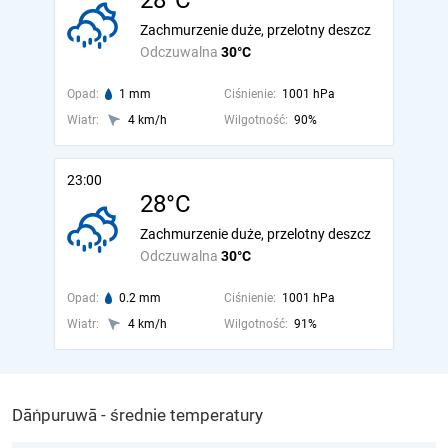
28°C
Zachmurzenie duże, przelotny deszcz
Odczuwalna
30°C
Opad:
1 mm
Ciśnienie:
1001 hPa
Wiatr:
4 km/h
Wilgotność:
90%
23:00
28°C
Zachmurzenie duże, przelotny deszcz
Odczuwalna
30°C
Opad:
0.2 mm
Ciśnienie:
1001 hPa
Wiatr:
4 km/h
Wilgotność:
91%
Dāṅpuruwā - średnie temperatury