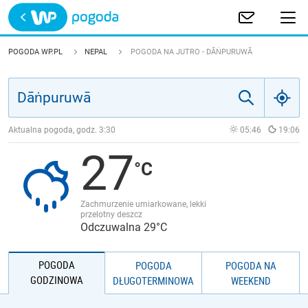
Trwa ładowanie
POLSKA
POGODA WP.PL
NEPAL
POGODA NA JUTRO - DĀṄPURUWĀ
EUROPA
ŚWIAT
Aktualna pogoda, godz.
3:30
05:46
19:06
27
JAKOŚĆ POWIETRZA
Zachmurzenie umiarkowane, lekki
przelotny deszcz
Odczuwalna 29°C
POGODA
POGODA
POGODA NA
GODZINOWA
DŁUGOTERMINOWA
WEEKEND