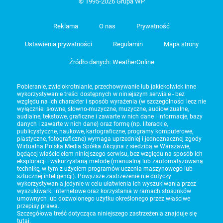
© 1995-2026 Grupa WP
Reklama
O nas
Prywatność
Ustawienia prywatności
Regulamin
Mapa strony
Źródło danych: WeatherOnline
Pobieranie, zwielokrotnianie, przechowywanie lub jakiekolwiek inne
wykorzystywanie treści dostępnych w niniejszym serwisie - bez
względu na ich charakter i sposób wyrażenia (w szczególności lecz nie
wyłącznie: słowne, słowno-muzyczne, muzyczne, audiowizualne,
audialne, tekstowe, graficzne i zawarte w nich dane i informacje, bazy
danych i zawarte w nich dane) oraz formę (np. literackie,
publicystyczne, naukowe, kartograficzne, programy komputerowe,
plastyczne, fotograficzne) wymaga uprzedniej i jednoznacznej zgody
Wirtualna Polska Media Spółka Akcyjna z siedzibą w Warszawie,
będącej właścicielem niniejszego serwisu, bez względu na sposób ich
eksploracji i wykorzystaną metodę (manualną lub zautomatyzowaną
technikę, w tym z użyciem programów uczenia maszynowego lub
sztucznej inteligencji). Powyższe zastrzeżenie nie dotyczy
wykorzystywania jedynie w celu ułatwienia ich wyszukiwania przez
wyszukiwarki internetowe oraz korzystania w ramach stosunków
umownych lub dozwolonego użytku określonego przez właściwe
przepisy prawa.
Szczegółowa treść dotycząca niniejszego zastrzeżenia znajduje się
tutaj
.