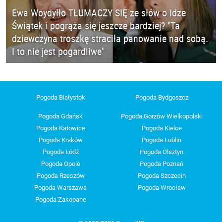
Ewa Woydyłło TŁUMACZY SIĘ ze słów o Idze
Świątek i pogrąża się jeszcze bardziej? "Ta
dziewczyna troszkę straciła panowanie nad sobą.
I to nie jest pogardliwe"
Pogoda Białystok
Pogoda Bydgoszcz
Pogoda Gdańsk
Pogoda Gorzów Wielkopolski
Pogoda Katowice
Pogoda Kielce
Pogoda Kraków
Pogoda Lublin
Pogoda Łódź
Pogoda Olsztyn
Pogoda Opole
Pogoda Poznań
Pogoda Rzeszów
Pogoda Szczecin
Pogoda Warszawa
Pogoda Wrocław
Pogoda Zakopane