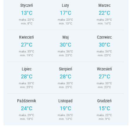
Styczeń
Luty
Marzec
13°C
17°C
22°C
maks. 20°C
maks. 23°C
maks. 29°C
min. 8°C
min. 10°C
min. 14°C
Kwiecień
Maj
Czerwiec
27°C
30°C
30°C
maks. 35°C
maks. 36°C
maks. 34°C
min. 19°C
min. 23°C
min. 25°C
Lipiec
Sierpień
Wrzesień
28°C
28°C
27°C
maks. 30°C
maks. 30°C
maks. 30°C
min. 25°C
min. 25°C
min. 23°C
Październik
Listopad
Grudzień
24°C
19°C
15°C
maks. 29°C
maks. 26°C
maks. 22°C
min. 18°C
min. 13°C
min. 9°C