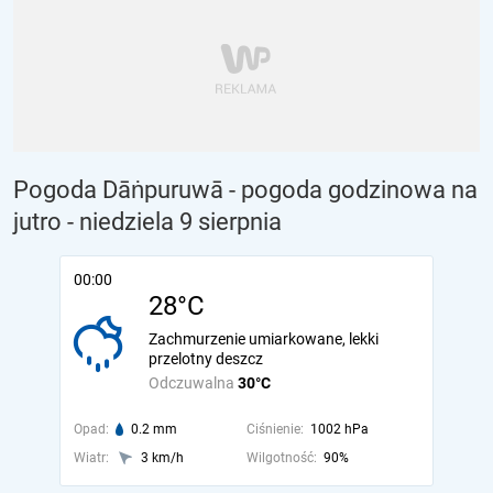
Pogoda Dāṅpuruwā - pogoda godzinowa na
jutro
- niedziela 9 sierpnia
00:00
28°C
Zachmurzenie umiarkowane, lekki
przelotny deszcz
Odczuwalna
30°C
Opad:
0.2 mm
Ciśnienie:
1002 hPa
Wiatr:
3 km/h
Wilgotność:
90%