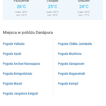
Październik
Listopad
Grudzień
26°C
25°C
24°C
maks. 30°C
maks. 30°C
maks. 29°C
min. 22°C
min. 20°C
min. 17°C
Miejsca w pobliżu Danāpura
Pogoda Yabbālu
Pogoda Chikka Jantakallu
Pogoda Ayodi
Pogoda Mushtūru
Pogoda Anchari Narasāpura
Pogoda Sānāpuram
Pogoda Belagoduhālu
Pogoda Nāganahalli
Pogoda Marali
Pogoda Kampli
Pogoda Jangalūra Kalgudi