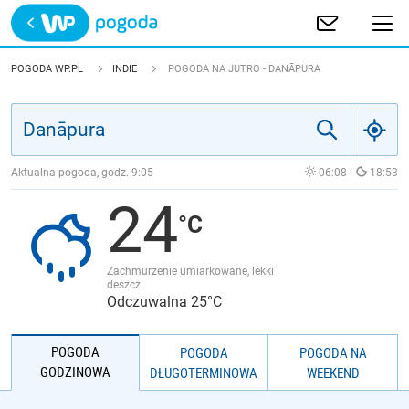
Trwa ładowanie
POLSKA
POGODA WP.PL
INDIE
POGODA NA JUTRO - DANĀPURA
EUROPA
ŚWIAT
Aktualna pogoda, godz.
9:05
06:08
18:53
24
JAKOŚĆ POWIETRZA
Zachmurzenie umiarkowane, lekki
deszcz
Odczuwalna 25°C
POGODA
POGODA
POGODA NA
GODZINOWA
DŁUGOTERMINOWA
WEEKEND