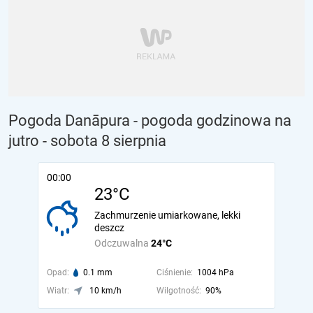
Pogoda Danāpura - pogoda godzinowa na
jutro
- sobota 8 sierpnia
00:00
23°C
Zachmurzenie umiarkowane, lekki
deszcz
Odczuwalna
24°C
Opad:
0.1 mm
Ciśnienie:
1004 hPa
Wiatr:
10 km/h
Wilgotność:
90%