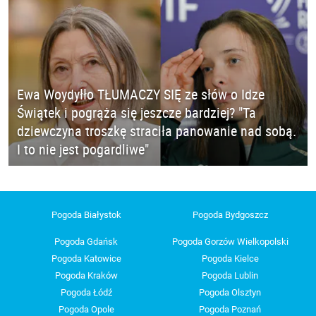
Ewa Woydyłło TŁUMACZY SIĘ ze słów o Idze
Świątek i pogrąża się jeszcze bardziej? "Ta
dziewczyna troszkę straciła panowanie nad sobą.
I to nie jest pogardliwe"
Pogoda Białystok
Pogoda Bydgoszcz
Pogoda Gdańsk
Pogoda Gorzów Wielkopolski
Pogoda Katowice
Pogoda Kielce
Pogoda Kraków
Pogoda Lublin
Pogoda Łódź
Pogoda Olsztyn
Pogoda Opole
Pogoda Poznań