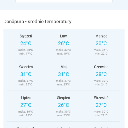
Danāpura - średnie temperatury
Styczeń
Luty
Marzec
24°C
26°C
30°C
maks. 30°C
maks. 33°C
maks. 36°C
min. 17°C
min. 19°C
min. 22°C
Kwiecień
Maj
Czerwiec
31°C
31°C
28°C
maks. 37°C
maks. 37°C
maks. 32°C
min. 25°C
min. 25°C
min. 24°C
Lipiec
Sierpień
Wrzesień
27°C
26°C
27°C
maks. 30°C
maks. 30°C
maks. 30°C
min. 23°C
min. 23°C
min. 22°C