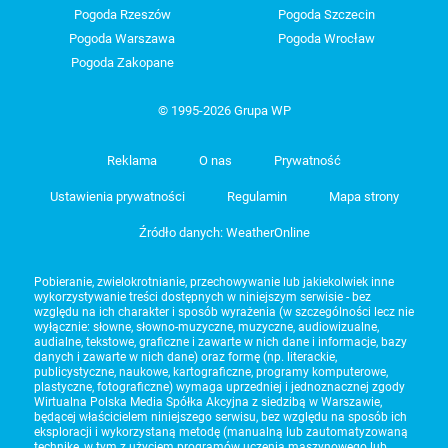
Pogoda Rzeszów
Pogoda Szczecin
Pogoda Warszawa
Pogoda Wrocław
Pogoda Zakopane
© 1995-2026 Grupa WP
Reklama
O nas
Prywatność
Ustawienia prywatności
Regulamin
Mapa strony
Źródło danych: WeatherOnline
Pobieranie, zwielokrotnianie, przechowywanie lub jakiekolwiek inne
wykorzystywanie treści dostępnych w niniejszym serwisie - bez
względu na ich charakter i sposób wyrażenia (w szczególności lecz nie
wyłącznie: słowne, słowno-muzyczne, muzyczne, audiowizualne,
audialne, tekstowe, graficzne i zawarte w nich dane i informacje, bazy
danych i zawarte w nich dane) oraz formę (np. literackie,
publicystyczne, naukowe, kartograficzne, programy komputerowe,
plastyczne, fotograficzne) wymaga uprzedniej i jednoznacznej zgody
Wirtualna Polska Media Spółka Akcyjna z siedzibą w Warszawie,
będącej właścicielem niniejszego serwisu, bez względu na sposób ich
eksploracji i wykorzystaną metodę (manualną lub zautomatyzowaną
technikę, w tym z użyciem programów uczenia maszynowego lub