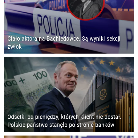
Ciało aktora na Bachledówce. Są wyniki sekcji
zwłok
Odsetki od pieniędzy, których klient nie dostał.
Polskie państwo stanęło po stronie banków