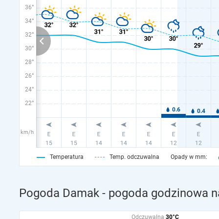
36°
34°
32°
30°
28°
26°
24°
22°
km/h
Temperatura
Temp. odczuwalna
Opady w mm:
Pogoda Damak - pogoda godzinowa na
Odczuwalna
30°C