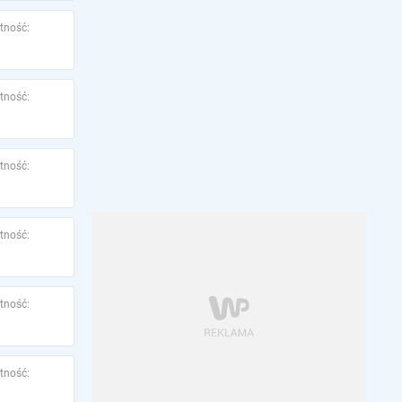
tność:
tność:
tność:
tność:
tność:
tność: