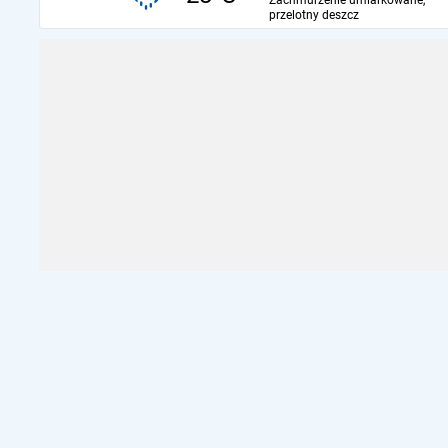
Zachmurzenie umiarkowane,
przelotny deszcz