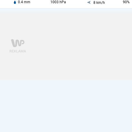
0.4 mm
1003 hPa
90%
8 km/h