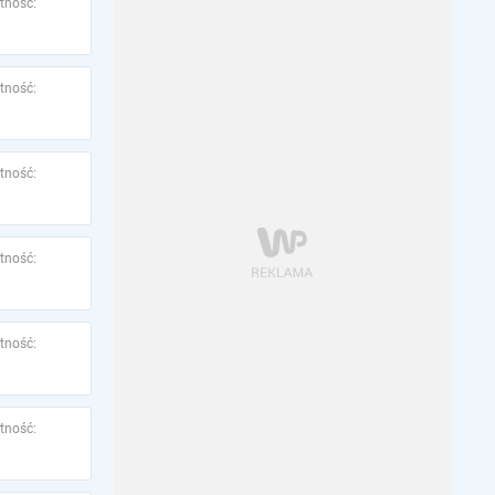
tność:
tność:
tność:
tność:
tność:
tność: