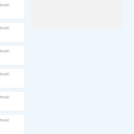
tność:
tność:
tność:
tność:
tność:
tność: