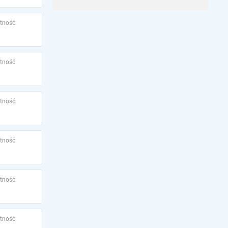
tność:
tność:
tność:
tność:
tność:
tność: