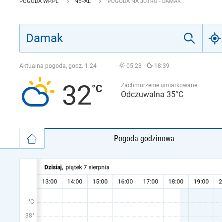
POGODA WP.PL
NEPAL
POGODA NA JUTRO - DAMAK
Aktualna pogoda, godz.
1:24
05:23
18:39
32
Zachmurzenie umiarkowane
Odczuwalna 35°C
Pogoda godzinowa
°C
38°