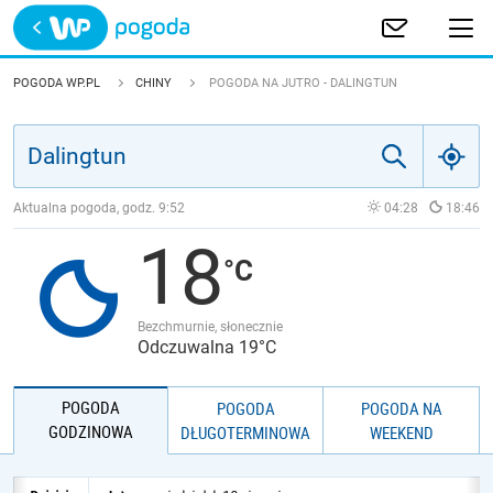
Trwa ładowanie
POLSKA
POGODA WP.PL
CHINY
POGODA NA JUTRO - DALINGTUN
EUROPA
ŚWIAT
Aktualna pogoda, godz.
9:52
04:28
18:46
18
JAKOŚĆ POWIETRZA
Bezchmurnie, słonecznie
Odczuwalna 19°C
POGODA
POGODA
POGODA NA
GODZINOWA
DŁUGOTERMINOWA
WEEKEND