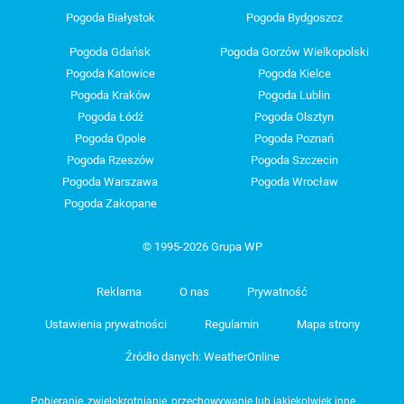
Pogoda Białystok
Pogoda Bydgoszcz
Pogoda Gdańsk
Pogoda Gorzów Wielkopolski
Pogoda Katowice
Pogoda Kielce
Pogoda Kraków
Pogoda Lublin
Pogoda Łódź
Pogoda Olsztyn
Pogoda Opole
Pogoda Poznań
Pogoda Rzeszów
Pogoda Szczecin
Pogoda Warszawa
Pogoda Wrocław
Pogoda Zakopane
© 1995-2026 Grupa WP
Reklama
O nas
Prywatność
Ustawienia prywatności
Regulamin
Mapa strony
Źródło danych: WeatherOnline
Pobieranie, zwielokrotnianie, przechowywanie lub jakiekolwiek inne