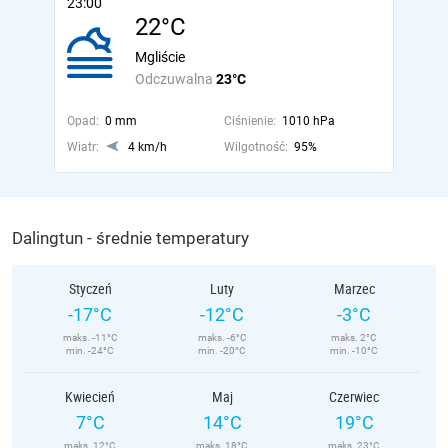
23:00
22°C
Mgliście
Odczuwalna
23°C
Opad:
0 mm
Ciśnienie:
1010 hPa
Wiatr:
4 km/h
Wilgotność:
95%
Dalingtun - średnie temperatury
Styczeń
Luty
Marzec
-17°C
-12°C
-3°C
maks. -11°C
maks. -6°C
maks. 2°C
min. -24°C
min. -20°C
min. -10°C
Kwiecień
Maj
Czerwiec
7°C
14°C
19°C
maks. 12°C
maks. 18°C
maks. 23°C