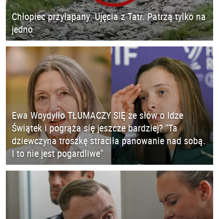
Chłopiec przyłapany. Ujęcia z Tatr. Patrzą tylko na
jedno
Ewa Woydyłło TŁUMACZY SIĘ ze słów o Idze
Świątek i pogrąża się jeszcze bardziej? "Ta
dziewczyna troszkę straciła panowanie nad sobą.
I to nie jest pogardliwe"