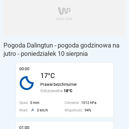
Pogoda Dalingtun - pogoda godzinowa na
jutro
- poniedziałek 10 sierpnia
00:00
17°C
Prawie bezchmurnie
Odczuwalna
18°C
Opad:
0 mm
Ciśnienie:
1012 hPa
Wiatr:
3 km/h
Wilgotność:
94%
01:00