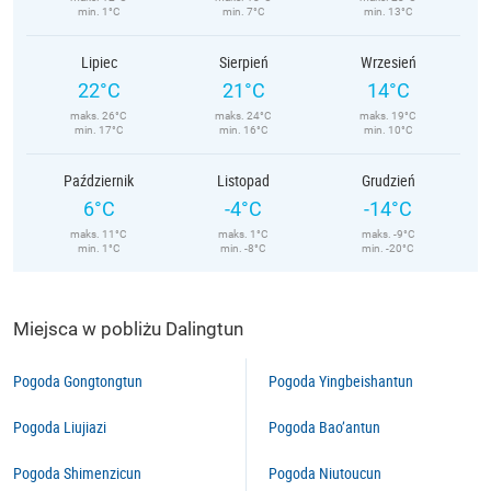
min. 1°C
min. 7°C
min. 13°C
Lipiec
Sierpień
Wrzesień
22°C
21°C
14°C
maks. 26°C
maks. 24°C
maks. 19°C
min. 17°C
min. 16°C
min. 10°C
Październik
Listopad
Grudzień
6°C
-4°C
-14°C
maks. 11°C
maks. 1°C
maks. -9°C
min. 1°C
min. -8°C
min. -20°C
Miejsca w pobliżu Dalingtun
Pogoda Gongtongtun
Pogoda Yingbeishantun
Pogoda Liujiazi
Pogoda Bao’antun
Pogoda Shimenzicun
Pogoda Niutoucun