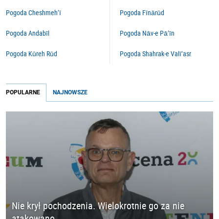
Pogoda Cheshmeh’ī
Pogoda Fīnārūd
Pogoda Andabīl
Pogoda Nāv-e Pā’īn
Pogoda Kūreh Rūd
Pogoda Shahrak-e Valī‘asr
POPULARNE
NAJNOWSZE
Nie krył pochodzenia. Wielokrotnie go za nie
atakowano