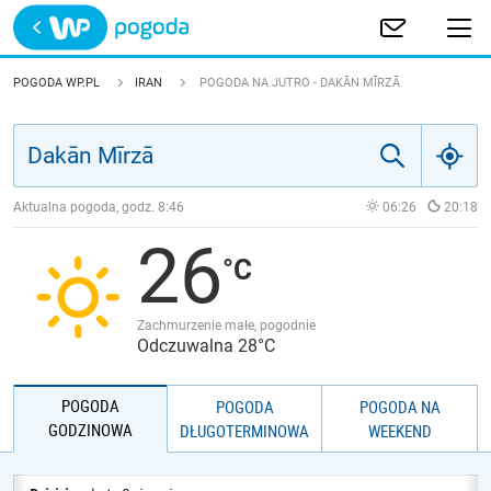
Trwa ładowanie
POLSKA
POGODA WP.PL
IRAN
POGODA NA JUTRO - DAKĀN MĪRZĀ
EUROPA
ŚWIAT
Aktualna pogoda, godz.
8:46
06:26
20:18
26
JAKOŚĆ POWIETRZA
Zachmurzenie małe, pogodnie
Odczuwalna 28°C
POGODA
POGODA
POGODA NA
GODZINOWA
DŁUGOTERMINOWA
WEEKEND