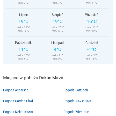
min. 3°C
min. 7°C
min. 11°C
Lipiec
Sierpień
Wrzesień
19°C
19°C
16°C
maks. 24°C
maks. 25°C
maks. 21°C
min. 13°C
min. 13°C
min. 10°C
Październik
Listopad
Grudzień
11°C
4°C
-1°C
maks. 16°C
maks. 8°C
maks. 3°C
min. 6°C
min. 0°C
min. -5°C
Miejsca w pobliżu Dakān Mīrzā
Pogoda Asbarseh
Pogoda Larzīdeh
Pogoda Gordeh Chāl
Pogoda Nāv-e Bālā
Pogoda Nekar Khānī
Pogoda Zīleh Hūnī