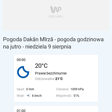
Pogoda Dakān Mīrzā - pogoda godzinowa
na jutro
- niedziela 9 sierpnia
00:00
20°C
Prawie bezchmurnie
Odczuwalna
21°C
Opad:
0 mm
Ciśnienie:
1009 hPa
Wiatr:
6 km/h
Wilgotność:
51%
01:00