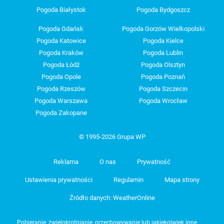
Pogoda Białystok
Pogoda Bydgoszcz
Pogoda Gdańsk
Pogoda Gorzów Wielkopolski
Pogoda Katowice
Pogoda Kielce
Pogoda Kraków
Pogoda Lublin
Pogoda Łódź
Pogoda Olsztyn
Pogoda Opole
Pogoda Poznań
Pogoda Rzeszów
Pogoda Szczecin
Pogoda Warszawa
Pogoda Wrocław
Pogoda Zakopane
© 1995-2026 Grupa WP
Reklama
O nas
Prywatność
Ustawienia prywatności
Regulamin
Mapa strony
Źródło danych: WeatherOnline
Pobieranie, zwielokrotnianie, przechowywanie lub jakiekolwiek inne