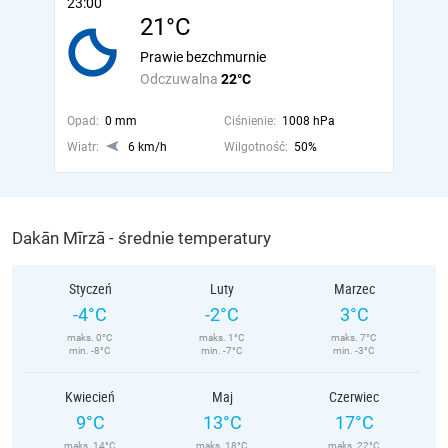
23:00
21°C
Prawie bezchmurnie
Odczuwalna
22°C
Opad:
0 mm
Ciśnienie:
1008 hPa
Wiatr:
6 km/h
Wilgotność:
50%
Dakān Mīrzā - średnie temperatury
Styczeń
Luty
Marzec
-4°C
-2°C
3°C
maks. 0°C
maks. 1°C
maks. 7°C
min. -8°C
min. -7°C
min. -3°C
Kwiecień
Maj
Czerwiec
9°C
13°C
17°C
maks. 14°C
maks. 18°C
maks. 22°C