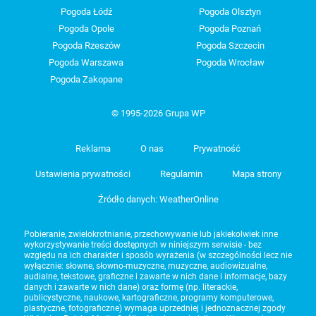
Pogoda Łódź
Pogoda Olsztyn
Pogoda Opole
Pogoda Poznań
Pogoda Rzeszów
Pogoda Szczecin
Pogoda Warszawa
Pogoda Wrocław
Pogoda Zakopane
© 1995-2026 Grupa WP
Reklama
O nas
Prywatność
Ustawienia prywatności
Regulamin
Mapa strony
Źródło danych: WeatherOnline
Pobieranie, zwielokrotnianie, przechowywanie lub jakiekolwiek inne
wykorzystywanie treści dostępnych w niniejszym serwisie - bez
względu na ich charakter i sposób wyrażenia (w szczególności lecz nie
wyłącznie: słowne, słowno-muzyczne, muzyczne, audiowizualne,
audialne, tekstowe, graficzne i zawarte w nich dane i informacje, bazy
danych i zawarte w nich dane) oraz formę (np. literackie,
publicystyczne, naukowe, kartograficzne, programy komputerowe,
plastyczne, fotograficzne) wymaga uprzedniej i jednoznacznej zgody