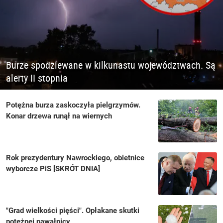
Burze spodziewane w kilkunastu województwach. Są
alerty II stopnia
Potężna burza zaskoczyła pielgrzymów.
Konar drzewa runął na wiernych
Rok prezydentury Nawrockiego, obietnice
wyborcze PiS [SKRÓT DNIA]
"Grad wielkości pięści". Opłakane skutki
potężnej nawałnicy