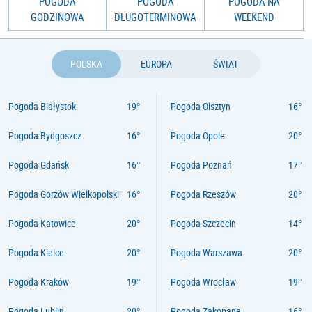
POGODA
POGODA
POGODA NA
GODZINOWA
DŁUGOTERMINOWA
WEEKEND
POLSKA
EUROPA
ŚWIAT
Pogoda Białystok
Pogoda Olsztyn
Pogoda Bydgoszcz
Pogoda Opole
Pogoda Gdańsk
Pogoda Poznań
Pogoda Gorzów Wielkopolski
Pogoda Rzeszów
Pogoda Katowice
Pogoda Szczecin
Pogoda Kielce
Pogoda Warszawa
Pogoda Kraków
Pogoda Wrocław
Pogoda Lublin
Pogoda Zakopane