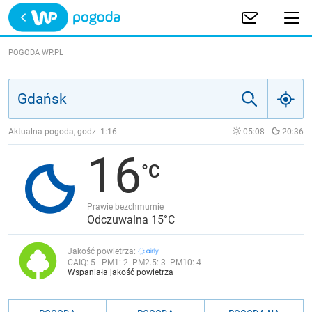
Trwa ładowanie
POLSKA
POGODA WP.PL
EUROPA
ŚWIAT
Aktualna pogoda, godz.
1:16
05:08
20:36
16
JAKOŚĆ POWIETRZA
Prawie bezchmurnie
Odczuwalna 15°C
Jakość powietrza:
CAIQ:
5
PM1:
2
PM2.5:
3
PM10:
4
Wspaniała jakość powietrza