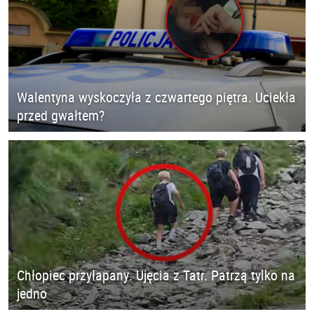
Walentyna wyskoczyła z czwartego piętra. Uciekła
przed gwałtem?
Chłopiec przyłapany. Ujęcia z Tatr. Patrzą tylko na
jedno