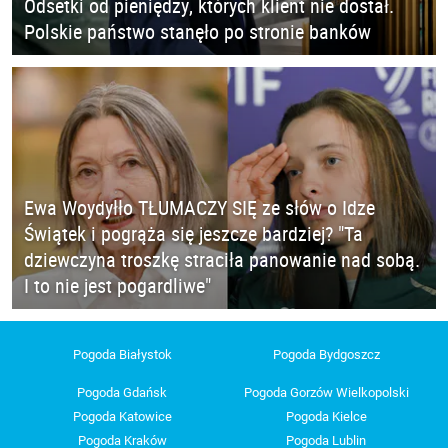
Odsetki od pieniędzy, których klient nie dostał.
Polskie państwo stanęło po stronie banków
Ewa Woydyłło TŁUMACZY SIĘ ze słów o Idze
Świątek i pogrąża się jeszcze bardziej? "Ta
dziewczyna troszkę straciła panowanie nad sobą.
I to nie jest pogardliwe"
Pogoda Białystok
Pogoda Bydgoszcz
Pogoda Gdańsk
Pogoda Gorzów Wielkopolski
Pogoda Katowice
Pogoda Kielce
Pogoda Kraków
Pogoda Lublin