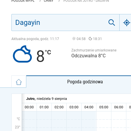
POGODA WP.PL
CHINY
POGODA NA JUTRO - DAGAYIN
Aktualna pogoda, godz.
11:17
04:58
18:31
8
Zachmurzenie umiarkowane
Odczuwalna 8°C
Pogoda godzinowa
°C
23°