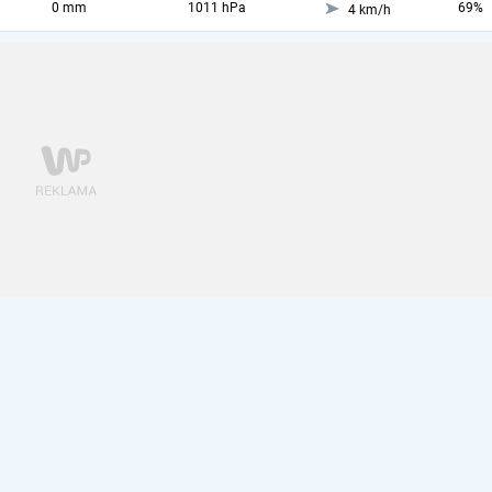
0 mm
1011 hPa
69%
4 km/h