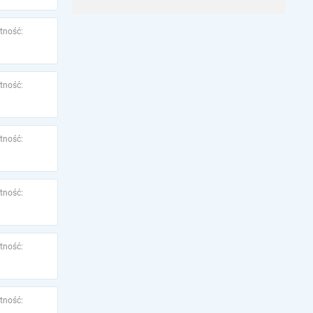
tność:
tność:
tność:
tność:
tność:
tność: