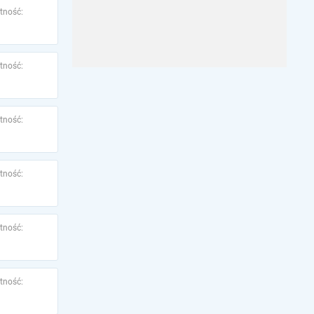
tność:
tność:
tność:
tność:
tność:
tność: