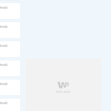
tność:
tność:
tność:
tność:
tność:
tność: