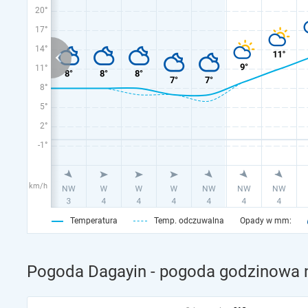
20°
17°
14°
11°
8°
5°
2°
-1°
km/h
Temperatura
Temp. odczuwalna
Opady w mm:
Pogoda Dagayin - pogoda godzinowa n