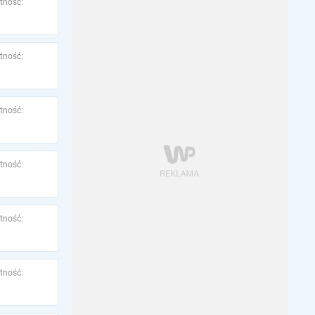
tność:
tność:
tność:
tność:
tność:
tność: