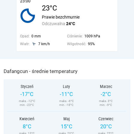
23:00
23°C
Prawie bezchmurnie
Odczuwalna
24°C
Opad:
0 mm
Ciśnienie:
1009 hPa
Wiatr:
7 km/h
Wilgotność:
95%
Dafangcun - średnie temperatury
Styczeń
Luty
Marzec
-17°C
-11°C
-2°C
maks. -12°C
maks. -6°C
maks. 3°C
min. -23°C
min. -18°C
min. -9°C
Kwiecień
Maj
Czerwiec
8°C
15°C
20°C
maks. 13°C
maks. 20°C
maks. 25°C