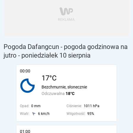
Pogoda Dafangcun - pogoda godzinowa na
jutro
- poniedziałek 10 sierpnia
00:00
17°C
Bezchmurnie, słonecznie
Odczuwalna
18°C
Opad:
0 mm
Ciśnienie:
1011 hPa
Wiatr:
6 km/h
Wilgotność:
95%
01:00