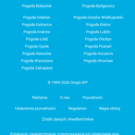
Pogoda Białystok
Pogoda Bydgoszcz
Pogoda Gdańsk
Pogoda Gorzów Wielkopolski
Pogoda Katowice
Pogoda Kielce
Pogoda Kraków
Pogoda Lublin
Pogoda Łódź
Pogoda Olsztyn
Pogoda Opole
Pogoda Poznań
Pogoda Rzeszów
Pogoda Szczecin
Pogoda Warszawa
Pogoda Wrocław
Pogoda Zakopane
© 1995-2026 Grupa WP
Reklama
O nas
Prywatność
Ustawienia prywatności
Regulamin
Mapa strony
Źródło danych: WeatherOnline
Pobieranie, zwielokrotnianie, przechowywanie lub jakiekolwiek inne