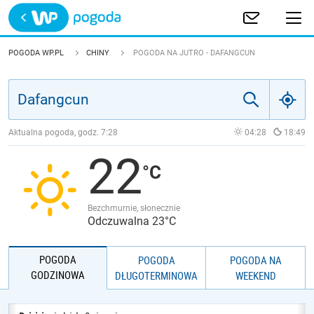
Trwa ładowanie
POLSKA
POGODA WP.PL
CHINY
POGODA NA JUTRO - DAFANGCUN
EUROPA
ŚWIAT
Aktualna pogoda, godz.
7:28
04:28
18:49
22
JAKOŚĆ POWIETRZA
Bezchmurnie, słonecznie
Odczuwalna 23°C
POGODA
POGODA
POGODA NA
GODZINOWA
DŁUGOTERMINOWA
WEEKEND