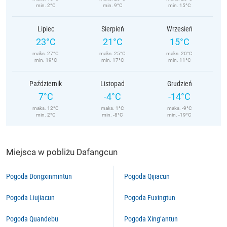
min. 2°C
min. 9°C
min. 15°C
Lipiec
Sierpień
Wrzesień
23°C
21°C
15°C
maks. 27°C
maks. 25°C
maks. 20°C
min. 19°C
min. 17°C
min. 11°C
Październik
Listopad
Grudzień
7°C
-4°C
-14°C
maks. 12°C
maks. 1°C
maks. -9°C
min. 2°C
min. -8°C
min. -19°C
Miejsca w pobliżu Dafangcun
Pogoda Dongxinmintun
Pogoda Qijiacun
Pogoda Liujiacun
Pogoda Fuxingtun
Pogoda Quandebu
Pogoda Xing’antun