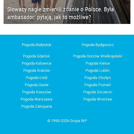
Słowacy nagle zmienili zdanie o Polsce. Była
ambasador: pytają, jak to możliwe?
Pogoda Białystok
Pogoda Bydgoszcz
Pogoda Gdańsk
Pogoda Gorzów Wielkopolski
Pogoda Katowice
Pogoda Kielce
Pogoda Kraków
Pogoda Lublin
Pogoda Łódź
Pogoda Olsztyn
Pogoda Opole
Pogoda Poznań
Pogoda Rzeszów
Pogoda Szczecin
Pogoda Warszawa
Pogoda Wrocław
Pogoda Zakopane
© 1995-2026 Grupa WP