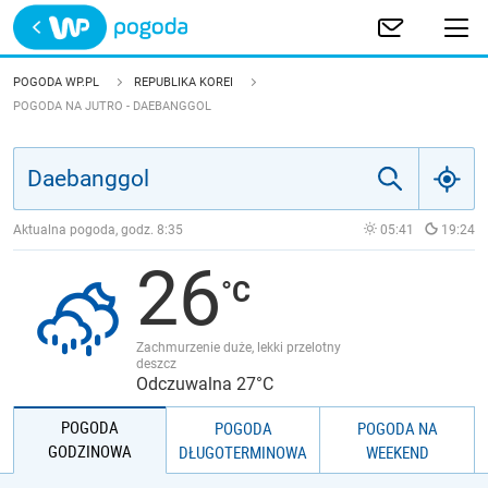
Trwa ładowanie
POLSKA
POGODA WP.PL
REPUBLIKA KOREI
POGODA NA JUTRO - DAEBANGGOL
EUROPA
ŚWIAT
Aktualna pogoda, godz.
8:35
05:41
19:24
JAKOŚĆ POWIETRZA
26
Zachmurzenie duże, lekki przelotny
deszcz
Odczuwalna 27°C
POGODA
POGODA
POGODA NA
GODZINOWA
DŁUGOTERMINOWA
WEEKEND