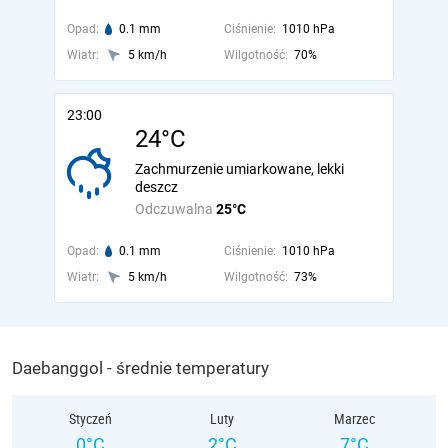
Opad:
0.1 mm
Ciśnienie:
1010 hPa
Wiatr:
5 km/h
Wilgotność:
70%
23:00
24°C
Zachmurzenie umiarkowane, lekki
deszcz
Odczuwalna
25°C
Opad:
0.1 mm
Ciśnienie:
1010 hPa
Wiatr:
5 km/h
Wilgotność:
73%
Daebanggol - średnie temperatury
Styczeń
Luty
Marzec
0°C
2°C
7°C