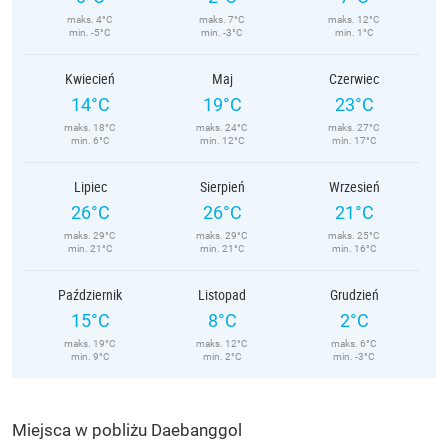
maks. 4°C
maks. 7°C
maks. 12°C
min. -5°C
min. -3°C
min. 1°C
Kwiecień
Maj
Czerwiec
14°C
19°C
23°C
maks. 18°C
maks. 24°C
maks. 27°C
min. 6°C
min. 12°C
min. 17°C
Lipiec
Sierpień
Wrzesień
26°C
26°C
21°C
maks. 29°C
maks. 29°C
maks. 25°C
min. 21°C
min. 21°C
min. 16°C
Październik
Listopad
Grudzień
15°C
8°C
2°C
maks. 19°C
maks. 12°C
maks. 6°C
min. 9°C
min. 2°C
min. -3°C
Miejsca w pobliżu Daebanggol