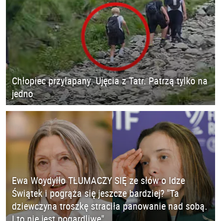
Chłopiec przyłapany. Ujęcia z Tatr. Patrzą tylko na
jedno
Ewa Woydyłło TŁUMACZY SIĘ ze słów o Idze
Świątek i pogrąża się jeszcze bardziej? "Ta
dziewczyna troszkę straciła panowanie nad sobą.
I to nie jest pogardliwe"