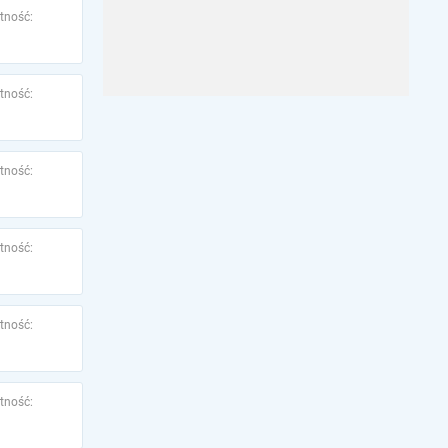
tność:
tność:
tność:
tność:
tność:
tność: