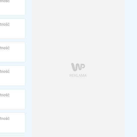
tność:
tność:
tność:
tność:
tność:
tność: