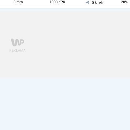
0 mm
1003 hPa
28%
5 km/h