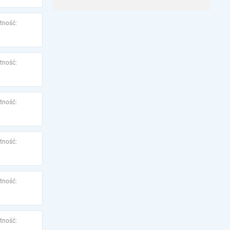
tność:
tność:
tność:
tność:
tność:
tność: