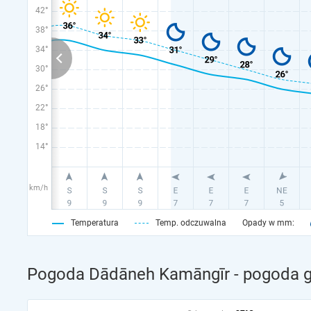
42°
38°
34°
30°
26°
22°
18°
14°
km/h
Temperatura
Temp. odczuwalna
Opady w mm:
Pogoda Dādāneh Kamāngīr - pogoda g