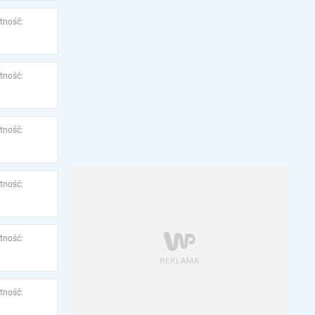
tność:
tność:
tność:
tność:
tność:
tność: