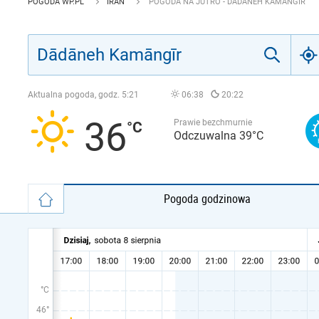
POGODA WP.PL
IRAN
POGODA NA JUTRO - DĀDĀNEH KAMĀNGĪR
Aktualna pogoda, godz.
5:21
06:38
20:22
36
Prawie bezchmurnie
Odczuwalna 39°C
Pogoda godzinowa
°C
46°