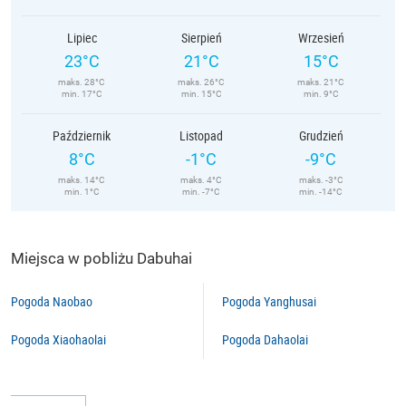
Lipiec
Sierpień
Wrzesień
23°C
21°C
15°C
maks. 28°C
maks. 26°C
maks. 21°C
min. 17°C
min. 15°C
min. 9°C
Październik
Listopad
Grudzień
8°C
-1°C
-9°C
maks. 14°C
maks. 4°C
maks. -3°C
min. 1°C
min. -7°C
min. -14°C
Miejsca w pobliżu Dabuhai
Pogoda Naobao
Pogoda Yanghusai
Pogoda Xiaohaolai
Pogoda Dahaolai