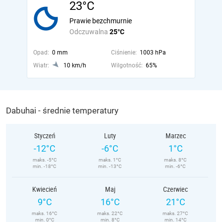
23°C
Prawie bezchmurnie
Odczuwalna
25°C
Opad:
0 mm
Ciśnienie:
1003 hPa
Wiatr:
10 km/h
Wilgotność:
65%
Dabuhai - średnie temperatury
Styczeń
Luty
Marzec
-12°C
-6°C
1°C
maks. -5°C
maks. 1°C
maks. 8°C
min. -18°C
min. -13°C
min. -6°C
Kwiecień
Maj
Czerwiec
9°C
16°C
21°C
maks. 16°C
maks. 22°C
maks. 27°C
min. 0°C
min. 8°C
min. 14°C