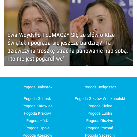
Ewa Woydyłło TŁUMACZY SIĘ ze słów o Idze
Świątek i pogrąża się jeszcze bardziej? "Ta
dziewczyna troszkę straciła panowanie nad sobą.
I to nie jest pogardliwe"
Pogoda Białystok
Pogoda Bydgoszcz
Pogoda Gdańsk
Pogoda Gorzów Wielkopolski
Pogoda Katowice
Pogoda Kielce
Pogoda Kraków
Pogoda Lublin
Pogoda Łódź
Pogoda Olsztyn
Pogoda Opole
Pogoda Poznań
Pogoda Rzeszów
Pogoda Szczecin