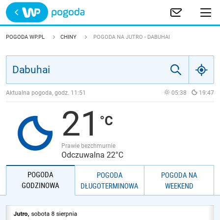
Trwa ładowanie
POLSKA
POGODA WP.PL
CHINY
POGODA NA JUTRO - DABUHAI
EUROPA
ŚWIAT
Aktualna pogoda, godz.
11:51
05:38
19:47
21
JAKOŚĆ POWIETRZA
Prawie bezchmurnie
Odczuwalna 22°C
POGODA
POGODA
POGODA NA
GODZINOWA
DŁUGOTERMINOWA
WEEKEND