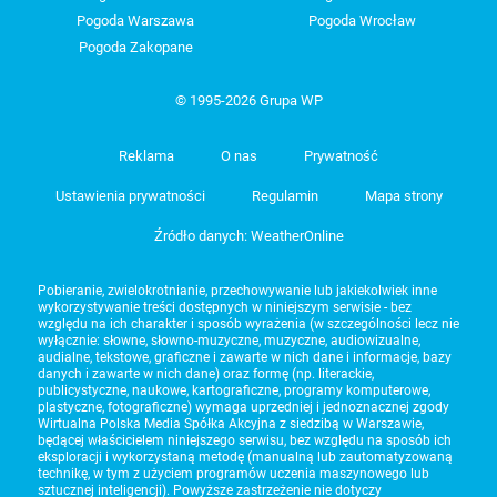
Pogoda Warszawa
Pogoda Wrocław
Pogoda Zakopane
© 1995-2026 Grupa WP
Reklama
O nas
Prywatność
Ustawienia prywatności
Regulamin
Mapa strony
Źródło danych: WeatherOnline
Pobieranie, zwielokrotnianie, przechowywanie lub jakiekolwiek inne
wykorzystywanie treści dostępnych w niniejszym serwisie - bez
względu na ich charakter i sposób wyrażenia (w szczególności lecz nie
wyłącznie: słowne, słowno-muzyczne, muzyczne, audiowizualne,
audialne, tekstowe, graficzne i zawarte w nich dane i informacje, bazy
danych i zawarte w nich dane) oraz formę (np. literackie,
publicystyczne, naukowe, kartograficzne, programy komputerowe,
plastyczne, fotograficzne) wymaga uprzedniej i jednoznacznej zgody
Wirtualna Polska Media Spółka Akcyjna z siedzibą w Warszawie,
będącej właścicielem niniejszego serwisu, bez względu na sposób ich
eksploracji i wykorzystaną metodę (manualną lub zautomatyzowaną
technikę, w tym z użyciem programów uczenia maszynowego lub
sztucznej inteligencji). Powyższe zastrzeżenie nie dotyczy