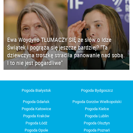
Ewa Woydyłło TŁUMACZY SIĘ ze słów o Idze
Świątek i pogrąża się jeszcze bardziej? "Ta
dziewczyna troszkę straciła panowanie nad sobą.
I to nie jest pogardliwe"
Pogoda Białystok
Pogoda Bydgoszcz
Pogoda Gdańsk
Pogoda Gorzów Wielkopolski
Pogoda Katowice
Pogoda Kielce
Pogoda Kraków
Pogoda Lublin
Pogoda Łódź
Pogoda Olsztyn
Pogoda Opole
Pogoda Poznań