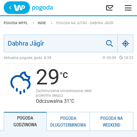
Trwa ładowanie
POLSKA
POGODA WP.PL
INDIE
POGODA NA JUTRO - DABHRA JĀGĪR
EUROPA
ŚWIAT
Aktualna pogoda, godz.
8:59
05:09
18:25
29
JAKOŚĆ POWIETRZA
Zachmurzenie umiarkowane, lekki
przelotny deszcz
Odczuwalna 31°C
POGODA
POGODA
POGODA NA
GODZINOWA
DŁUGOTERMINOWA
WEEKEND