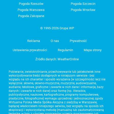
Pogoda Rzeszów
Pogoda Szczecin
Pogoda Warszawa
Pogoda Wrocław
Pogoda Zakopane
© 1995-2026 Grupa WP
Reklama
O nas
Prywatność
Ustawienia prywatności
Regulamin
Mapa strony
Źródło danych: WeatherOnline
Pobieranie, zwielokrotnianie, przechowywanie lub jakiekolwiek inne
wykorzystywanie treści dostępnych w niniejszym serwisie - bez
względu na ich charakter i sposób wyrażenia (w szczególności lecz nie
wyłącznie: słowne, słowno-muzyczne, muzyczne, audiowizualne,
audialne, tekstowe, graficzne i zawarte w nich dane i informacje, bazy
danych i zawarte w nich dane) oraz formę (np. literackie,
publicystyczne, naukowe, kartograficzne, programy komputerowe,
plastyczne, fotograficzne) wymaga uprzedniej i jednoznacznej zgody
Wirtualna Polska Media Spółka Akcyjna z siedzibą w Warszawie,
będącej właścicielem niniejszego serwisu, bez względu na sposób ich
eksploracji i wykorzystaną metodę (manualną lub zautomatyzowaną
technikę, w tym z użyciem programów uczenia maszynowego lub