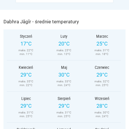
Dabhra Jāgīr - średnie temperatury
Styczeń
Luty
Marzec
17°C
20°C
25°C
maks. 22°C
maks. 25°C
maks. 31°C
min. 11°C
min. 13°C
min. 18°C
Kwiecień
Maj
Czerwiec
29°C
30°C
29°C
maks. 35°C
maks. 33°C
maks. 32°C
min. 22°C
min. 24°C
min. 25°C
Lipiec
Sierpień
Wrzesień
29°C
29°C
28°C
maks. 31°C
maks. 31°C
maks. 30°C
min. 25°C
min. 25°C
min. 24°C