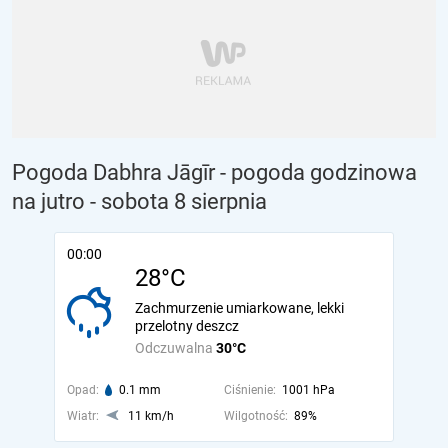
Pogoda Dabhra Jāgīr - pogoda godzinowa
na jutro
- sobota 8 sierpnia
00:00
28°C
Zachmurzenie umiarkowane, lekki
przelotny deszcz
Odczuwalna
30°C
Opad:
0.1 mm
Ciśnienie:
1001 hPa
Wiatr:
11 km/h
Wilgotność:
89%