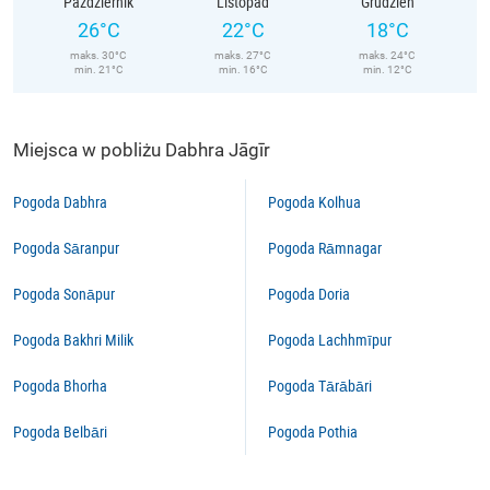
Październik
Listopad
Grudzień
26°C
22°C
18°C
maks. 30°C
maks. 27°C
maks. 24°C
min. 21°C
min. 16°C
min. 12°C
Miejsca w pobliżu Dabhra Jāgīr
Pogoda Dabhra
Pogoda Kolhua
Pogoda Sāranpur
Pogoda Rāmnagar
Pogoda Sonāpur
Pogoda Doria
Pogoda Bakhri Milik
Pogoda Lachhmīpur
Pogoda Bhorha
Pogoda Tārābāri
Pogoda Belbāri
Pogoda Pothia