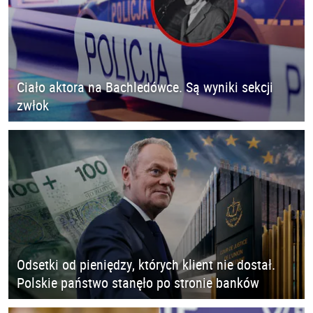
Ciało aktora na Bachledówce. Są wyniki sekcji
zwłok
Odsetki od pieniędzy, których klient nie dostał.
Polskie państwo stanęło po stronie banków