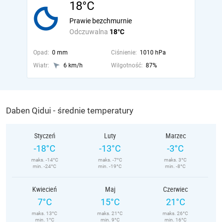
18°C
Prawie bezchmurnie
Odczuwalna
18°C
Opad:
0 mm
Ciśnienie:
1010 hPa
Wiatr:
6 km/h
Wilgotność:
87%
Daben Qidui - średnie temperatury
Styczeń
Luty
Marzec
-18°C
-13°C
-3°C
maks. -14°C
maks. -7°C
maks. 3°C
min. -24°C
min. -19°C
min. -8°C
Kwiecień
Maj
Czerwiec
7°C
15°C
21°C
maks. 13°C
maks. 21°C
maks. 26°C
min. 1°C
min. 9°C
min. 16°C