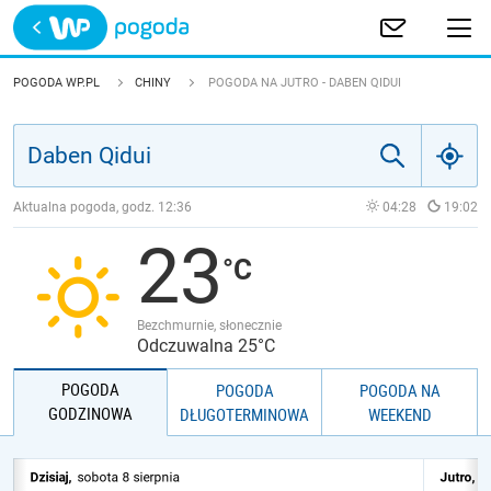
Trwa ładowanie
POLSKA
POGODA WP.PL
CHINY
POGODA NA JUTRO - DABEN QIDUI
EUROPA
ŚWIAT
Aktualna pogoda, godz.
12:36
04:28
19:02
23
JAKOŚĆ POWIETRZA
Bezchmurnie, słonecznie
Odczuwalna 25°C
POGODA
POGODA
POGODA NA
GODZINOWA
DŁUGOTERMINOWA
WEEKEND