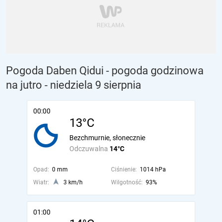
Pogoda Daben Qidui - pogoda godzinowa
na jutro
- niedziela 9 sierpnia
00:00
13°C
Bezchmurnie, słonecznie
Odczuwalna
14°C
Opad:
0 mm
Ciśnienie:
1014 hPa
Wiatr:
3 km/h
Wilgotność:
93%
01:00