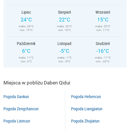
Lipiec
Sierpień
Wrzesień
24°C
22°C
15°C
maks. 28°C
maks. 26°C
maks. 20°C
min. 19°C
min. 18°C
min. 11°C
Październik
Listopad
Grudzień
6°C
-5°C
-16°C
maks. 11°C
maks. -1°C
maks. -11°C
min. 2°C
min. -9°C
min. -20°C
Miejsca w pobliżu Daben Qidui
Pogoda Gaokun
Pogoda Hebencun
Pogoda Zengchancun
Pogoda Liangjiatun
Pogoda Lixincun
Pogoda Zhujiatun