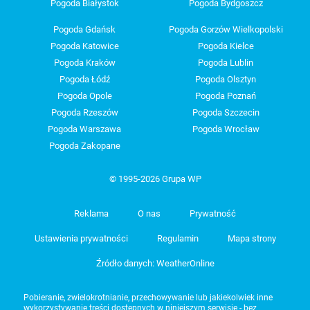
Pogoda Białystok
Pogoda Bydgoszcz
Pogoda Gdańsk
Pogoda Gorzów Wielkopolski
Pogoda Katowice
Pogoda Kielce
Pogoda Kraków
Pogoda Lublin
Pogoda Łódź
Pogoda Olsztyn
Pogoda Opole
Pogoda Poznań
Pogoda Rzeszów
Pogoda Szczecin
Pogoda Warszawa
Pogoda Wrocław
Pogoda Zakopane
© 1995-2026 Grupa WP
Reklama
O nas
Prywatność
Ustawienia prywatności
Regulamin
Mapa strony
Źródło danych: WeatherOnline
Pobieranie, zwielokrotnianie, przechowywanie lub jakiekolwiek inne
wykorzystywanie treści dostępnych w niniejszym serwisie - bez