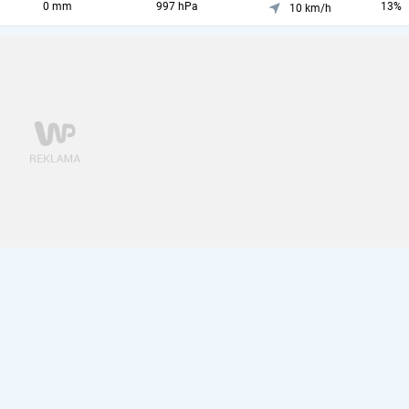
0 mm
997 hPa
13%
10 km/h