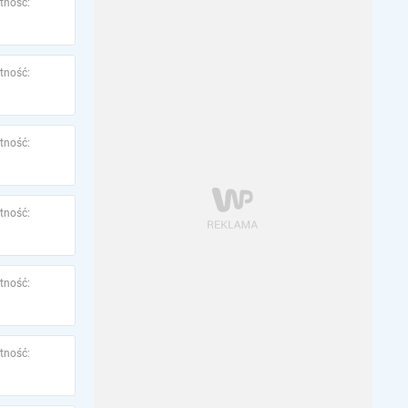
tność:
tność:
tność:
tność:
tność:
tność: