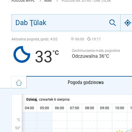
POGODA WP.PL
IRAN
POGODA NA JUTRO - DAB ŢŪLAK
Aktualna pogoda, godz.
4:02
06:00
19:17
33
Zachmurzenie małe, pogodnie
Odczuwalna 36°C
Pogoda godzinowa
°C
50°