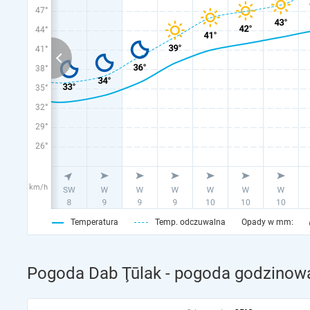
47°
44°
41°
38°
35°
32°
29°
26°
km/h
Temperatura
Temp. odczuwalna
Opady w mm:
Pogoda Dab Ţūlak - pogoda godzinowa