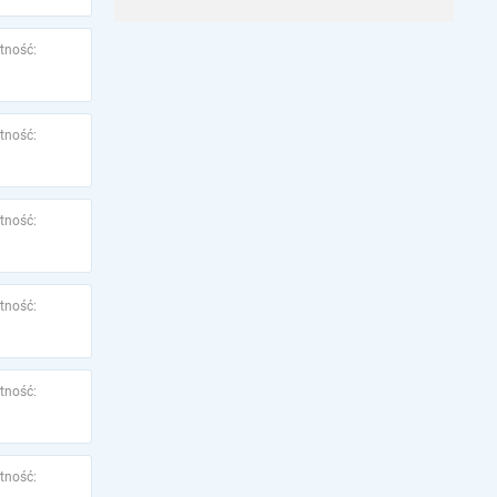
tność:
tność:
tność:
tność:
tność:
tność: