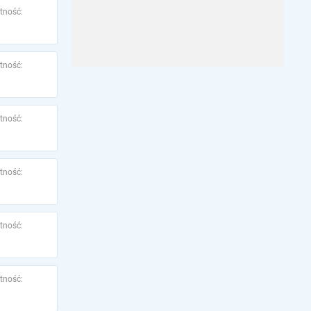
tność:
tność:
tność:
tność:
tność:
tność: