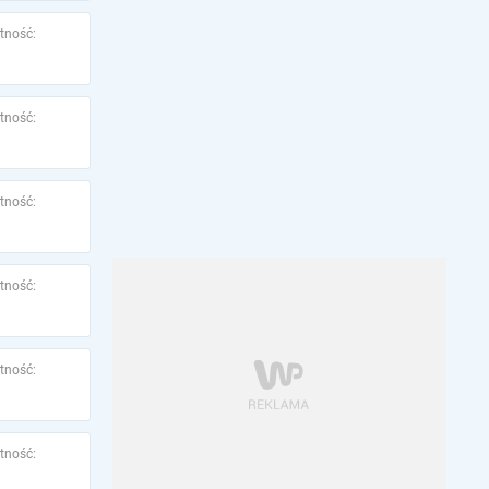
tność:
tność:
tność:
tność:
tność:
tność: