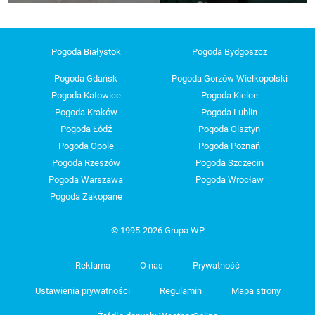
Pogoda Białystok
Pogoda Bydgoszcz
Pogoda Gdańsk
Pogoda Gorzów Wielkopolski
Pogoda Katowice
Pogoda Kielce
Pogoda Kraków
Pogoda Lublin
Pogoda Łódź
Pogoda Olsztyn
Pogoda Opole
Pogoda Poznań
Pogoda Rzeszów
Pogoda Szczecin
Pogoda Warszawa
Pogoda Wrocław
Pogoda Zakopane
© 1995-2026 Grupa WP
Reklama
O nas
Prywatność
Ustawienia prywatności
Regulamin
Mapa strony