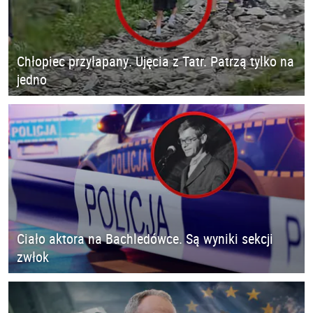
Chłopiec przyłapany. Ujęcia z Tatr. Patrzą tylko na
jedno
Ciało aktora na Bachledówce. Są wyniki sekcji
zwłok