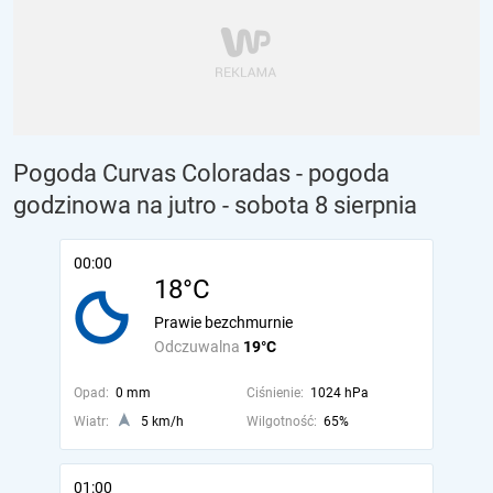
Pogoda Curvas Coloradas - pogoda
godzinowa na jutro
- sobota 8 sierpnia
00:00
18°C
Prawie bezchmurnie
Odczuwalna
19°C
Opad:
0 mm
Ciśnienie:
1024 hPa
Wiatr:
5 km/h
Wilgotność:
65%
01:00