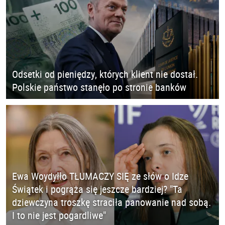
Odsetki od pieniędzy, których klient nie dostał.
Polskie państwo stanęło po stronie banków
Ewa Woydyłło TŁUMACZY SIĘ ze słów o Idze
Świątek i pogrąża się jeszcze bardziej? "Ta
dziewczyna troszkę straciła panowanie nad sobą.
I to nie jest pogardliwe"