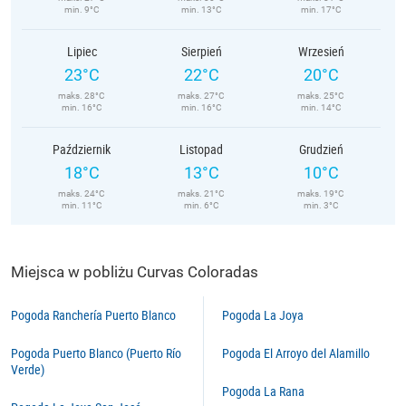
min. 9°C
min. 13°C
min. 17°C
Lipiec
Sierpień
Wrzesień
23°C
22°C
20°C
maks. 28°C
maks. 27°C
maks. 25°C
min. 16°C
min. 16°C
min. 14°C
Październik
Listopad
Grudzień
18°C
13°C
10°C
maks. 24°C
maks. 21°C
maks. 19°C
min. 11°C
min. 6°C
min. 3°C
Miejsca w pobliżu Curvas Coloradas
Pogoda Ranchería Puerto Blanco
Pogoda La Joya
Pogoda Puerto Blanco (Puerto Río
Pogoda El Arroyo del Alamillo
Verde)
Pogoda La Rana