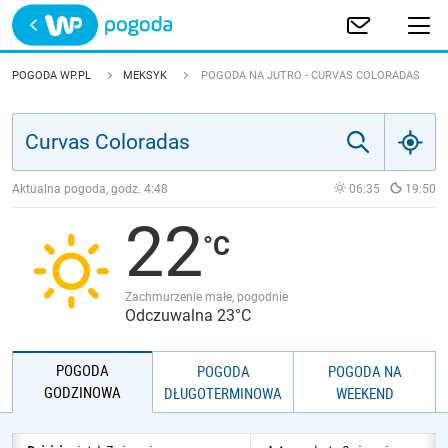
Trwa ładowanie
POLSKA
POGODA WP.PL
MEKSYK
POGODA NA JUTRO - CURVAS COLORADAS
EUROPA
ŚWIAT
Aktualna pogoda, godz.
4:48
06:35
19:50
22
JAKOŚĆ POWIETRZA
Zachmurzenie małe, pogodnie
Odczuwalna 23°C
POGODA
POGODA
POGODA NA
GODZINOWA
DŁUGOTERMINOWA
WEEKEND