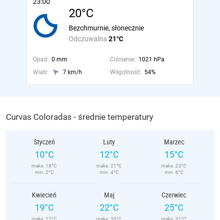
23:00
20°C
Bezchmurnie, słonecznie
Odczuwalna
21°C
Opad:
0 mm
Ciśnienie:
1021 hPa
Wiatr:
7 km/h
Wilgotność:
54%
Curvas Coloradas - średnie temperatury
Styczeń
Luty
Marzec
10°C
12°C
15°C
maks. 18°C
maks. 21°C
maks. 23°C
min. 2°C
min. 4°C
min. 6°C
Kwiecień
Maj
Czerwiec
19°C
22°C
25°C
maks. 27°C
maks. 30°C
maks. 31°C