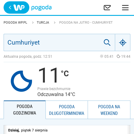
Trwa ładowanie
POLSKA
POGODA WP.PL
TURCJA
POGODA NA JUTRO - CUMHURIYET
EUROPA
ŚWIAT
Aktualna pogoda, godz.
12:51
05:41
19:44
11
JAKOŚĆ POWIETRZA
Prawie bezchmurnie
Odczuwalna 14°C
POGODA
POGODA
POGODA NA
GODZINOWA
DŁUGOTERMINOWA
WEEKEND