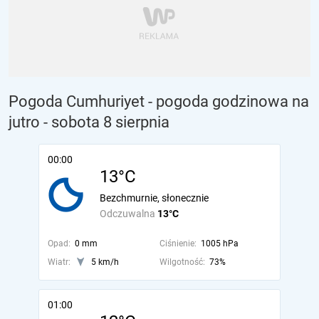
Pogoda Cumhuriyet - pogoda godzinowa na
jutro
- sobota 8 sierpnia
00:00
13°C
Bezchmurnie, słonecznie
Odczuwalna
13°C
Opad:
0 mm
Ciśnienie:
1005 hPa
Wiatr:
5 km/h
Wilgotność:
73%
01:00