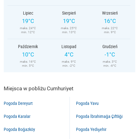
Lipiec
Sierpień
Wrzesień
19°C
19°C
16°C
maks. 24°C
maks. 25°C
maks. 22°C
min. 12°C
min. 13°C
min. 9°C
Październik
Listopad
Grudzień
10°C
4°C
-1°C
maks. 16°C
maks. 9°C
maks. 3°C
min. 5°C
min. -2°C
min. -6°C
Miejsca w pobliżu Cumhuriyet
Pogoda Dereyurt
Pogoda Yavu
Pogoda Karalar
Pogoda İbrahimağa Çiftliği
Pogoda Boğazköy
Pogoda Yedişehir