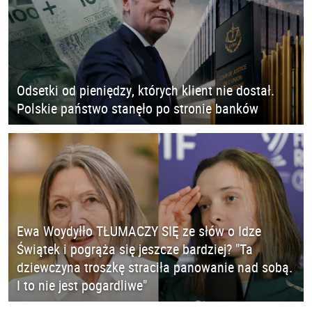
Odsetki od pieniędzy, których klient nie dostał.
Polskie państwo stanęło po stronie banków
Ewa Woydyłło TŁUMACZY SIĘ ze słów o Idze
Świątek i pogrąża się jeszcze bardziej? "Ta
dziewczyna troszkę straciła panowanie nad sobą.
I to nie jest pogardliwe"