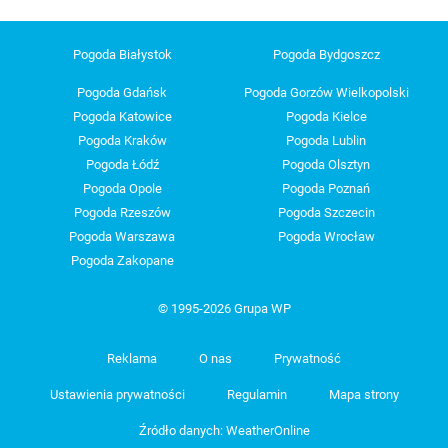
Pogoda Białystok
Pogoda Bydgoszcz
Pogoda Gdańsk
Pogoda Gorzów Wielkopolski
Pogoda Katowice
Pogoda Kielce
Pogoda Kraków
Pogoda Lublin
Pogoda Łódź
Pogoda Olsztyn
Pogoda Opole
Pogoda Poznań
Pogoda Rzeszów
Pogoda Szczecin
Pogoda Warszawa
Pogoda Wrocław
Pogoda Zakopane
© 1995-2026 Grupa WP
Reklama
O nas
Prywatność
Ustawienia prywatności
Regulamin
Mapa strony
Źródło danych: WeatherOnline