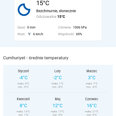
15°C
Bezchmurnie, słonecznie
Odczuwalna
15°C
Opad:
0 mm
Ciśnienie:
1006 hPa
Wiatr:
6 km/h
Wilgotność:
69%
Cumhuriyet - średnie temperatury
Styczeń
Luty
Marzec
-4°C
-2°C
3°C
maks. 0°C
maks. 1°C
maks. 7°C
min. -9°C
min. -8°C
min. -4°C
Kwiecień
Maj
Czerwiec
8°C
12°C
16°C
maks. 13°C
maks. 17°C
maks. 21°C
min. 1°C
min. 5°C
min. 9°C