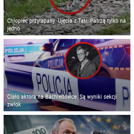
Chłopiec przyłapany. Ujęcia z Tatr. Patrzą tylko na
jedno
Ciało aktora na Bachledówce. Są wyniki sekcji
zwłok