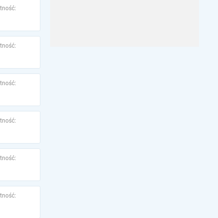
tność:
tność:
tność:
tność:
tność:
tność: