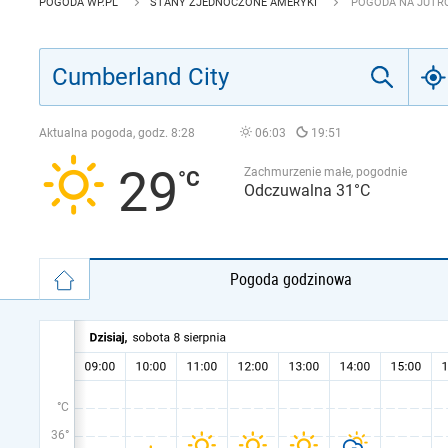
POGODA WP.PL
STANY ZJEDNOCZONE AMERYKI
POGODA NA JUTRO
Aktualna pogoda, godz.
8:28
06:03
19:51
29
Zachmurzenie małe, pogodnie
Odczuwalna 31°C
Pogoda godzinowa
°C
36°