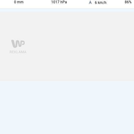
0 mm
1017 hPa
86%
6 km/h