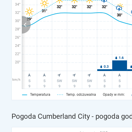
34°
32°
30°
28°
26°
24°
22°
20°
km/h
Temperatura
Temp. odczuwalna
Opady w mm:
Pogoda Cumberland City - pogoda god