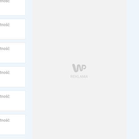
tność:
tność:
tność:
tność:
tność:
tność: