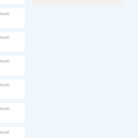
tność:
tność:
tność:
tność:
tność:
tność: