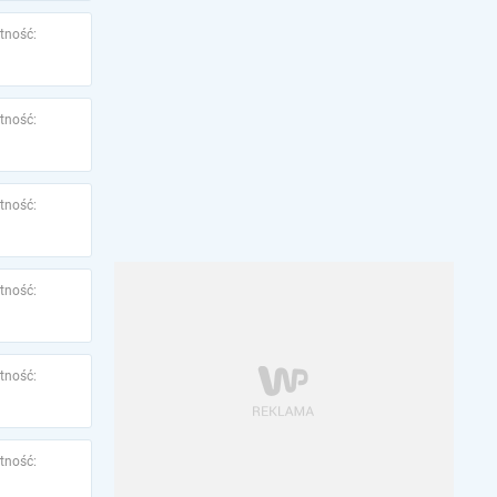
tność:
tność:
tność:
tność:
tność:
tność: