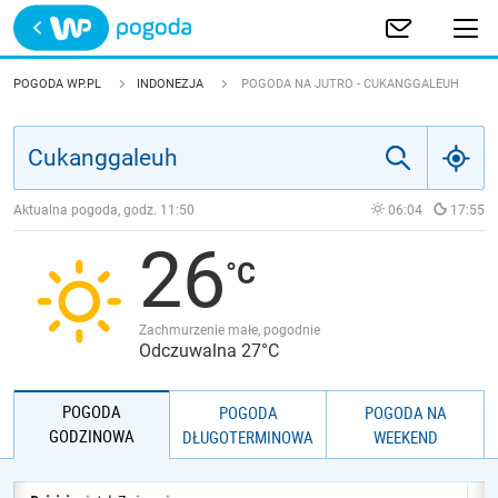
Trwa ładowanie
POLSKA
POGODA WP.PL
INDONEZJA
POGODA NA JUTRO - CUKANGGALEUH
EUROPA
ŚWIAT
Aktualna pogoda, godz.
11:50
06:04
17:55
26
JAKOŚĆ POWIETRZA
Zachmurzenie małe, pogodnie
Odczuwalna 27°C
POGODA
POGODA
POGODA NA
GODZINOWA
DŁUGOTERMINOWA
WEEKEND