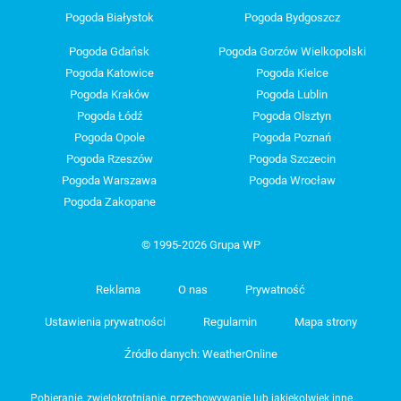
Pogoda Białystok
Pogoda Bydgoszcz
Pogoda Gdańsk
Pogoda Gorzów Wielkopolski
Pogoda Katowice
Pogoda Kielce
Pogoda Kraków
Pogoda Lublin
Pogoda Łódź
Pogoda Olsztyn
Pogoda Opole
Pogoda Poznań
Pogoda Rzeszów
Pogoda Szczecin
Pogoda Warszawa
Pogoda Wrocław
Pogoda Zakopane
© 1995-2026 Grupa WP
Reklama
O nas
Prywatność
Ustawienia prywatności
Regulamin
Mapa strony
Źródło danych: WeatherOnline
Pobieranie, zwielokrotnianie, przechowywanie lub jakiekolwiek inne