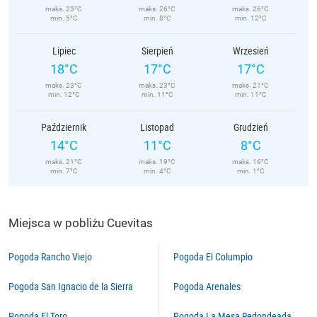
maks. 23°C
maks. 26°C
maks. 26°C
min. 5°C
min. 8°C
min. 12°C
Lipiec
Sierpień
Wrzesień
18°C
17°C
17°C
maks. 23°C
maks. 23°C
maks. 21°C
min. 12°C
min. 11°C
min. 11°C
Październik
Listopad
Grudzień
14°C
11°C
8°C
maks. 21°C
maks. 19°C
maks. 16°C
min. 7°C
min. 4°C
min. 1°C
Miejsca w pobliżu Cuevitas
Pogoda Rancho Viejo
Pogoda El Columpio
Pogoda San Ignacio de la Sierra
Pogoda Arenales
Pogoda El Toro
Pogoda La Mesa Redondeada