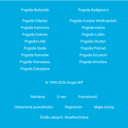
Pogoda Białystok
Pogoda Bydgoszcz
Pogoda Gdańsk
Pogoda Gorzów Wielkopolski
Pogoda Katowice
Pogoda Kielce
Pogoda Kraków
Pogoda Lublin
Pogoda Łódź
Pogoda Olsztyn
Pogoda Opole
Pogoda Poznań
Pogoda Rzeszów
Pogoda Szczecin
Pogoda Warszawa
Pogoda Wrocław
Pogoda Zakopane
© 1995-2026 Grupa WP
Reklama
O nas
Prywatność
Ustawienia prywatności
Regulamin
Mapa strony
Źródło danych: WeatherOnline