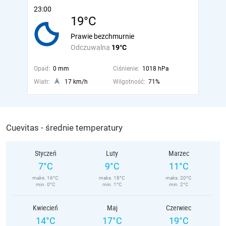
23:00
19°C
Prawie bezchmurnie
Odczuwalna
19°C
Opad:
0 mm
Ciśnienie:
1018 hPa
Wiatr:
17 km/h
Wilgotność:
71%
Cuevitas - średnie temperatury
Styczeń
Luty
Marzec
7°C
9°C
11°C
maks. 16°C
maks. 18°C
maks. 20°C
min. 0°C
min. 1°C
min. 2°C
Kwiecień
Maj
Czerwiec
14°C
17°C
19°C