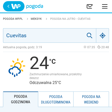
Trwa ładowanie
POLSKA
POGODA WP.PL
MEKSYK
POGODA NA JUTRO - CUEVITAS
EUROPA
ŚWIAT
Aktualna pogoda, godz.
3:19
07:35
20:48
24
JAKOŚĆ POWIETRZA
Zachmurzenie umiarkowane, przelotny
deszcz
Odczuwalna 25°C
POGODA
POGODA
POGODA NA
GODZINOWA
DŁUGOTERMINOWA
WEEKEND