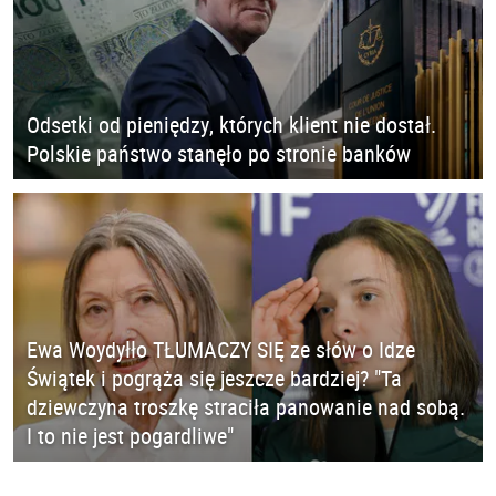
Odsetki od pieniędzy, których klient nie dostał.
Polskie państwo stanęło po stronie banków
Ewa Woydyłło TŁUMACZY SIĘ ze słów o Idze
Świątek i pogrąża się jeszcze bardziej? "Ta
dziewczyna troszkę straciła panowanie nad sobą.
I to nie jest pogardliwe"