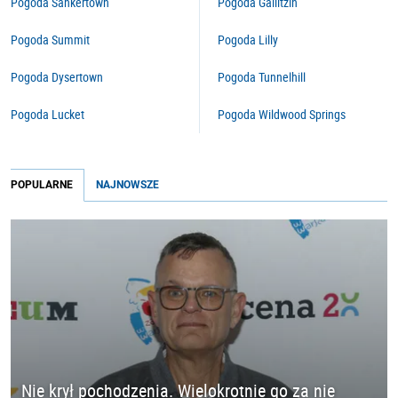
Pogoda Sankertown
Pogoda Gallitzin
Pogoda Summit
Pogoda Lilly
Pogoda Dysertown
Pogoda Tunnelhill
Pogoda Lucket
Pogoda Wildwood Springs
POPULARNE
NAJNOWSZE
Nie krył pochodzenia. Wielokrotnie go za nie