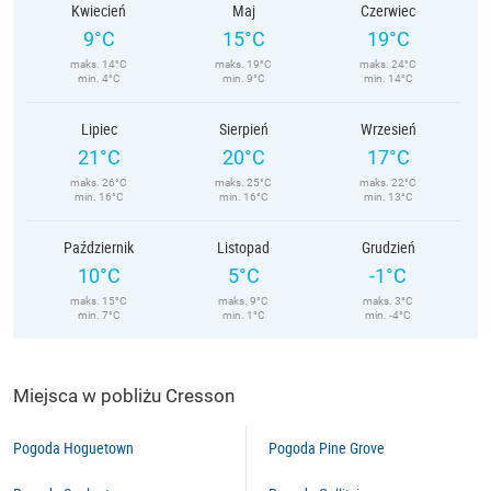
Kwiecień
Maj
Czerwiec
9°C
15°C
19°C
maks. 14°C
maks. 19°C
maks. 24°C
min. 4°C
min. 9°C
min. 14°C
Lipiec
Sierpień
Wrzesień
21°C
20°C
17°C
maks. 26°C
maks. 25°C
maks. 22°C
min. 16°C
min. 16°C
min. 13°C
Październik
Listopad
Grudzień
10°C
5°C
-1°C
maks. 15°C
maks. 9°C
maks. 3°C
min. 7°C
min. 1°C
min. -4°C
Miejsca w pobliżu Cresson
Pogoda Hoguetown
Pogoda Pine Grove