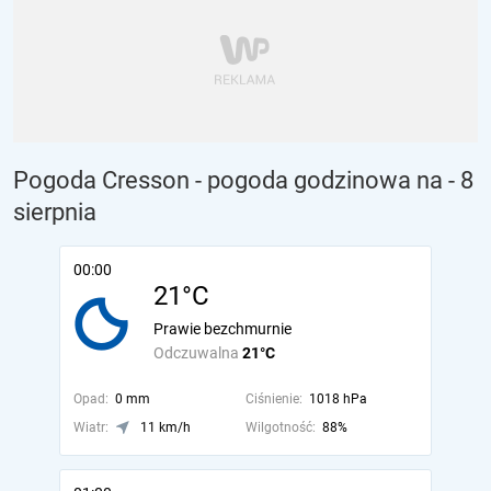
Pogoda Cresson - pogoda godzinowa na
- 8
sierpnia
00:00
21°C
Prawie bezchmurnie
Odczuwalna
21°C
Opad:
0 mm
Ciśnienie:
1018 hPa
Wiatr:
11 km/h
Wilgotność:
88%