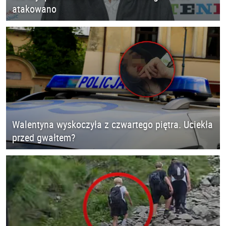
atakowano
Walentyna wyskoczyła z czwartego piętra. Uciekła
przed gwałtem?