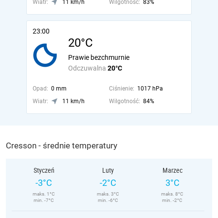
Wiatr:
11 km/h
Wilgotność:
83%
23:00
20°C
Prawie bezchmurnie
Odczuwalna
20°C
Opad:
0 mm
Ciśnienie:
1017 hPa
Wiatr:
11 km/h
Wilgotność:
84%
Cresson - średnie temperatury
Styczeń
Luty
Marzec
-3°C
-2°C
3°C
maks. 1°C
maks. 3°C
maks. 8°C
min. -7°C
min. -6°C
min. -2°C