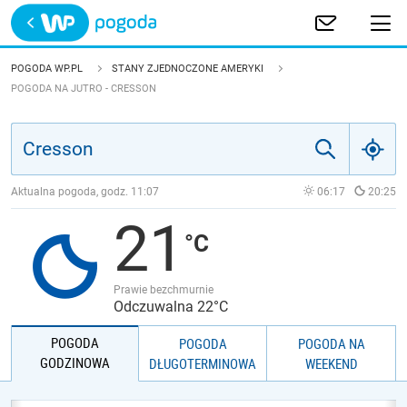
Trwa ładowanie
POLSKA
POGODA WP.PL
STANY ZJEDNOCZONE AMERYKI
POGODA NA JUTRO - CRESSON
EUROPA
ŚWIAT
Aktualna pogoda, godz.
11:07
06:17
20:25
JAKOŚĆ POWIETRZA
21
Prawie bezchmurnie
Odczuwalna 22°C
POGODA
POGODA
POGODA NA
GODZINOWA
DŁUGOTERMINOWA
WEEKEND