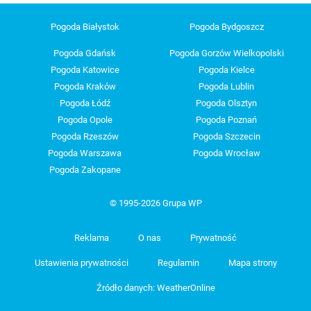
Pogoda Białystok
Pogoda Bydgoszcz
Pogoda Gdańsk
Pogoda Gorzów Wielkopolski
Pogoda Katowice
Pogoda Kielce
Pogoda Kraków
Pogoda Lublin
Pogoda Łódź
Pogoda Olsztyn
Pogoda Opole
Pogoda Poznań
Pogoda Rzeszów
Pogoda Szczecin
Pogoda Warszawa
Pogoda Wrocław
Pogoda Zakopane
© 1995-2026 Grupa WP
Reklama
O nas
Prywatność
Ustawienia prywatności
Regulamin
Mapa strony
Źródło danych: WeatherOnline