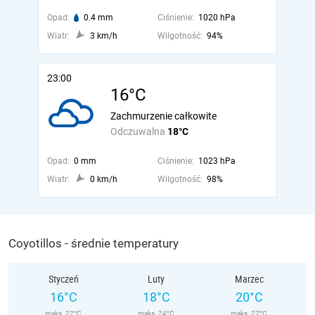
Opad:
0.4 mm
Ciśnienie:
1020 hPa
Wiatr:
3 km/h
Wilgotność:
94%
23:00
16°C
Zachmurzenie całkowite
Odczuwalna
18°C
Opad:
0 mm
Ciśnienie:
1023 hPa
Wiatr:
0 km/h
Wilgotność:
98%
Coyotillos - średnie temperatury
Styczeń
Luty
Marzec
16°C
18°C
20°C
maks. 22°C
maks. 24°C
maks. 27°C