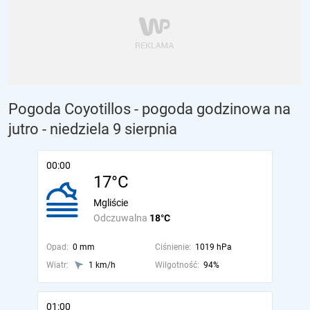
Pogoda Coyotillos - pogoda godzinowa na
jutro
- niedziela 9 sierpnia
00:00
17°C
Mgliście
Odczuwalna
18°C
Opad:
0 mm
Ciśnienie:
1019 hPa
Wiatr:
1 km/h
Wilgotność:
94%
01:00