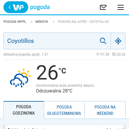
Trwa ładowanie
POLSKA
POGODA WP.PL
MEKSYK
POGODA NA JUTRO - COYOTILLOS
EUROPA
ŚWIAT
Aktualna pogoda, godz.
1:21
07:28
20:26
26
JAKOŚĆ POWIETRZA
Zachmurzenie duże, przelotny deszcz
Odczuwalna 28°C
POGODA
POGODA
POGODA NA
GODZINOWA
DŁUGOTERMINOWA
WEEKEND