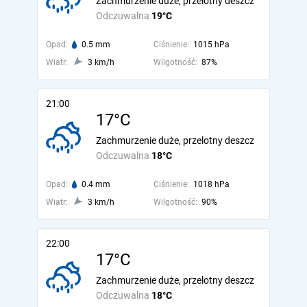
Zachmurzenie duże, przelotny deszcz
Odczuwalna
19°C
Opad:
0.5 mm
Ciśnienie:
1015 hPa
Wiatr:
3 km/h
Wilgotność:
87%
21:00
17°C
Zachmurzenie duże, przelotny deszcz
Odczuwalna
18°C
Opad:
0.4 mm
Ciśnienie:
1018 hPa
Wiatr:
3 km/h
Wilgotność:
90%
22:00
17°C
Zachmurzenie duże, przelotny deszcz
Odczuwalna
18°C