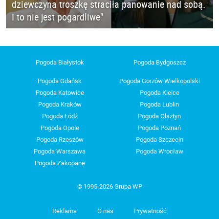
dziewczyna troszkę straciła panowanie nad sobą.
I to nie jest pogardliwe"
Pogoda Białystok
Pogoda Bydgoszcz
Pogoda Gdańsk
Pogoda Gorzów Wielkopolski
Pogoda Katowice
Pogoda Kielce
Pogoda Kraków
Pogoda Lublin
Pogoda Łódź
Pogoda Olsztyn
Pogoda Opole
Pogoda Poznań
Pogoda Rzeszów
Pogoda Szczecin
Pogoda Warszawa
Pogoda Wrocław
Pogoda Zakopane
© 1995-2026 Grupa WP
Reklama
O nas
Prywatność