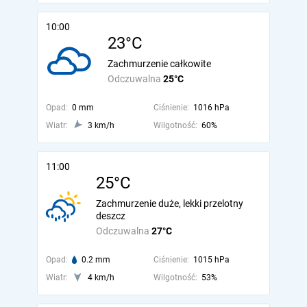
10:00
23°C
Zachmurzenie całkowite
Odczuwalna
25°C
Opad:
0 mm
Ciśnienie:
1016 hPa
Wiatr:
3 km/h
Wilgotność:
60%
11:00
25°C
Zachmurzenie duże, lekki przelotny
deszcz
Odczuwalna
27°C
Opad:
0.2 mm
Ciśnienie:
1015 hPa
Wiatr:
4 km/h
Wilgotność:
53%