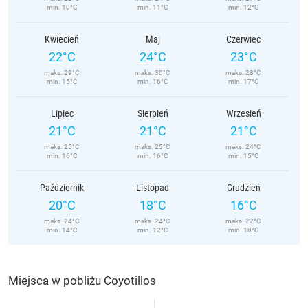
min. 10°C
min. 11°C
min. 12°C
Kwiecień
Maj
Czerwiec
22°C
24°C
23°C
maks. 29°C
maks. 30°C
maks. 28°C
min. 15°C
min. 16°C
min. 17°C
Lipiec
Sierpień
Wrzesień
21°C
21°C
21°C
maks. 25°C
maks. 25°C
maks. 24°C
min. 16°C
min. 16°C
min. 15°C
Październik
Listopad
Grudzień
20°C
18°C
16°C
maks. 24°C
maks. 24°C
maks. 22°C
min. 14°C
min. 12°C
min. 10°C
Miejsca w pobliżu Coyotillos