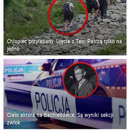
Chłopiec przyłapany. Ujęcia z Tatr. Patrzą tylko na
jedno
Ciało aktora na Bachledówce. Są wyniki sekcji
zwłok