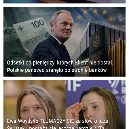
Odsetki od pieniędzy, których klient nie dostał.
Polskie państwo stanęło po stronie banków
Ewa Woydyłło TŁUMACZY SIĘ ze słów o Idze
Świątek i pogrąża się jeszcze bardziej? "Ta