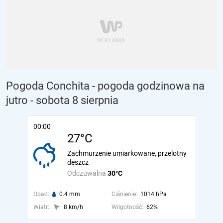
Pogoda Conchita - pogoda godzinowa na
jutro
- sobota 8 sierpnia
00:00
27°C
Zachmurzenie umiarkowane, przelotny
deszcz
Odczuwalna
30°C
Opad:
0.4 mm
Ciśnienie:
1014 hPa
Wiatr:
8 km/h
Wilgotność:
62%