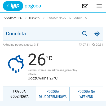
Trwa ładowanie
POLSKA
POGODA WP.PL
MEKSYK
POGODA NA JUTRO - CONCHITA
EUROPA
ŚWIAT
Aktualna pogoda, godz.
3:41
07:11
20:31
26
JAKOŚĆ POWIETRZA
Zachmurzenie umiarkowane, przelotny
deszcz
Odczuwalna 27°C
POGODA
POGODA
POGODA NA
GODZINOWA
DŁUGOTERMINOWA
WEEKEND