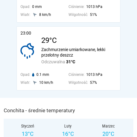
Opad:
0 mm
Ciśnienie:
1013 hPa
Wiatr:
8 km/h
Wilgotność:
51%
23:00
29°C
Zachmurzenie umiarkowane, lekki
przelotny deszcz
Odczuwalna
31°C
Opad:
0.1 mm
Ciśnienie:
1013 hPa
Wiatr:
10 km/h
Wilgotność:
57%
Conchita - średnie temperatury
Styczeń
Luty
Marzec
13°C
16°C
20°C