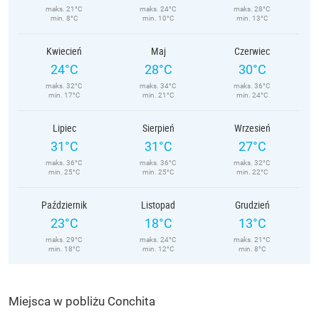
maks. 21°C
maks. 24°C
maks. 28°C
min. 8°C
min. 10°C
min. 13°C
Kwiecień
Maj
Czerwiec
24°C
28°C
30°C
maks. 32°C
maks. 34°C
maks. 36°C
min. 17°C
min. 21°C
min. 24°C
Lipiec
Sierpień
Wrzesień
31°C
31°C
27°C
maks. 36°C
maks. 36°C
maks. 32°C
min. 25°C
min. 25°C
min. 22°C
Październik
Listopad
Grudzień
23°C
18°C
13°C
maks. 29°C
maks. 24°C
maks. 21°C
min. 18°C
min. 12°C
min. 8°C
Miejsca w pobliżu Conchita