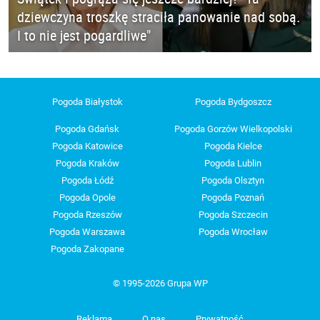
dziewczyna troszkę straciła panowanie nad sobą.
I to nie jest pogardliwe"
Pogoda Białystok
Pogoda Bydgoszcz
Pogoda Gdańsk
Pogoda Gorzów Wielkopolski
Pogoda Katowice
Pogoda Kielce
Pogoda Kraków
Pogoda Lublin
Pogoda Łódź
Pogoda Olsztyn
Pogoda Opole
Pogoda Poznań
Pogoda Rzeszów
Pogoda Szczecin
Pogoda Warszawa
Pogoda Wrocław
Pogoda Zakopane
© 1995-2026 Grupa WP
Reklama
O nas
Prywatność