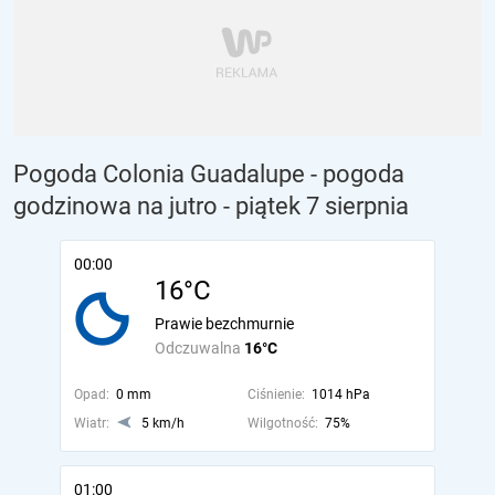
Pogoda Colonia Guadalupe - pogoda
godzinowa na jutro
- piątek 7 sierpnia
00:00
16°C
Prawie bezchmurnie
Odczuwalna
16°C
Opad:
0 mm
Ciśnienie:
1014 hPa
Wiatr:
5 km/h
Wilgotność:
75%
01:00