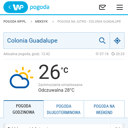
Trwa ładowanie
POLSKA
POGODA WP.PL
MEKSYK
POGODA NA JUTRO - COLONIA GUADALUPE
EUROPA
ŚWIAT
Aktualna pogoda, godz.
12:42
07:18
20:23
26
JAKOŚĆ POWIETRZA
Zachmurzenie umiarkowane
Odczuwalna 28°C
POGODA
POGODA
POGODA NA
GODZINOWA
DŁUGOTERMINOWA
WEEKEND