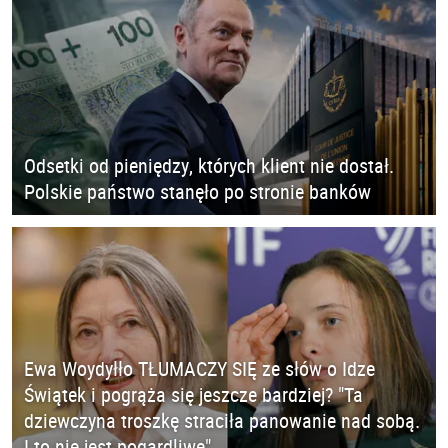
Odsetki od pieniędzy, których klient nie dostał.
Polskie państwo stanęło po stronie banków
Ewa Woydyłło TŁUMACZY SIĘ ze słów o Idze
Świątek i pogrąża się jeszcze bardziej? "Ta
dziewczyna troszkę straciła panowanie nad sobą.
I to nie jest pogardliwe"