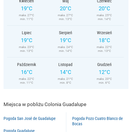
Kwiecień
Maj
Czerwiec
19°C
20°C
20°C
maks. 27°C
maks. 27°C
maks. 25°C
min. 11°C
min. 13°C
min. 14°C
Lipiec
Sierpień
Wrzesień
19°C
19°C
18°C
maks. 23°C
maks. 24°C
maks. 22°C
min. 13°C
min. 14°C
min. 13°C
Październik
Listopad
Grudzień
16°C
14°C
12°C
maks. 22°C
maks. 21°C
maks. 20°C
min. 11°C
min. 8°C
min. 6°C
Miejsca w pobliżu Colonia Guadalupe
Pogoda San José de Guadalupe
Pogoda Pozo Cuatro Blanco de
Bocas
Pogoda Guadalupe