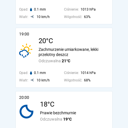
Opad:
0.1 mm
Ciśnienie:
1013 hPa
Wiatr:
10 km/h
Wilgotność:
63%
19:00
20°C
Zachmurzenie umiarkowane, lekki
przelotny deszcz
Odczuwalna
21°C
Opad:
0.1 mm
Ciśnienie:
1014 hPa
Wiatr:
10 km/h
Wilgotność:
68%
20:00
18°C
Prawie bezchmurnie
Odczuwalna
19°C