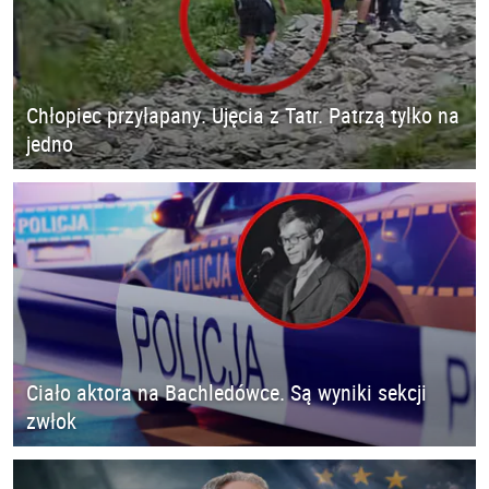
Chłopiec przyłapany. Ujęcia z Tatr. Patrzą tylko na
jedno
Ciało aktora na Bachledówce. Są wyniki sekcji
zwłok