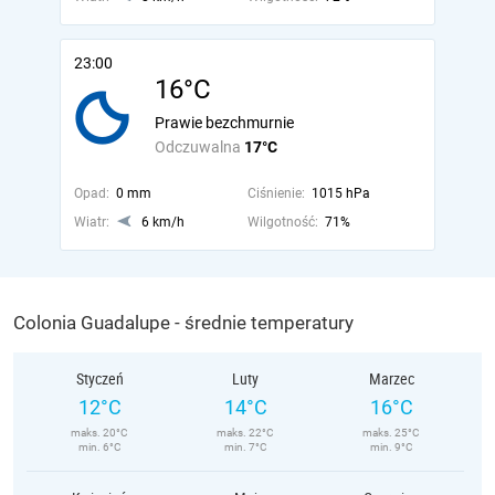
23:00
16°C
Prawie bezchmurnie
Odczuwalna
17°C
Opad:
0 mm
Ciśnienie:
1015 hPa
Wiatr:
6 km/h
Wilgotność:
71%
Colonia Guadalupe - średnie temperatury
Styczeń
Luty
Marzec
12°C
14°C
16°C
maks. 20°C
maks. 22°C
maks. 25°C
min. 6°C
min. 7°C
min. 9°C