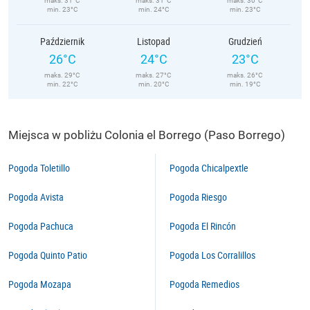
maks. 31°C
maks. 31°C
maks. 30°C
min. 23°C
min. 24°C
min. 23°C
Październik
Listopad
Grudzień
26°C
24°C
23°C
maks. 29°C
maks. 27°C
maks. 26°C
min. 22°C
min. 20°C
min. 19°C
Miejsca w pobliżu Colonia el Borrego (Paso Borrego)
Pogoda Toletillo
Pogoda Chicalpextle
Pogoda Avista
Pogoda Riesgo
Pogoda Pachuca
Pogoda El Rincón
Pogoda Quinto Patio
Pogoda Los Corralillos
Pogoda Mozapa
Pogoda Remedios