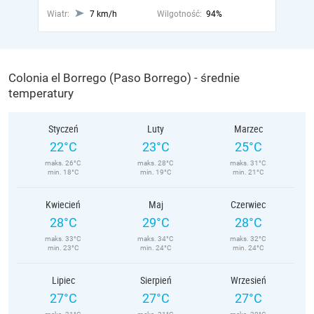
Wiatr:
7 km/h
Wilgotność:
94%
Colonia el Borrego (Paso Borrego) - średnie
temperatury
Styczeń
Luty
Marzec
22°C
23°C
25°C
maks. 26°C
maks. 28°C
maks. 31°C
min. 18°C
min. 19°C
min. 21°C
Kwiecień
Maj
Czerwiec
28°C
29°C
28°C
maks. 33°C
maks. 34°C
maks. 32°C
min. 23°C
min. 24°C
min. 24°C
Lipiec
Sierpień
Wrzesień
27°C
27°C
27°C