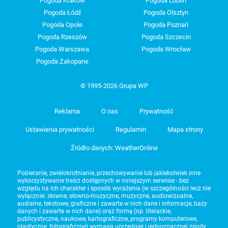
Pogoda Kraków
Pogoda Lublin
Pogoda Łódź
Pogoda Olsztyn
Pogoda Opole
Pogoda Poznań
Pogoda Rzeszów
Pogoda Szczecin
Pogoda Warszawa
Pogoda Wrocław
Pogoda Zakopane
© 1995-2026 Grupa WP
Reklama
O nas
Prywatność
Ustawienia prywatności
Regulamin
Mapa strony
Źródło danych: WeatherOnline
Pobieranie, zwielokrotnianie, przechowywanie lub jakiekolwiek inne
wykorzystywanie treści dostępnych w niniejszym serwisie - bez
względu na ich charakter i sposób wyrażenia (w szczególności lecz nie
wyłącznie: słowne, słowno-muzyczne, muzyczne, audiowizualne,
audialne, tekstowe, graficzne i zawarte w nich dane i informacje, bazy
danych i zawarte w nich dane) oraz formę (np. literackie,
publicystyczne, naukowe, kartograficzne, programy komputerowe,
plastyczne, fotograficzne) wymaga uprzedniej i jednoznacznej zgody