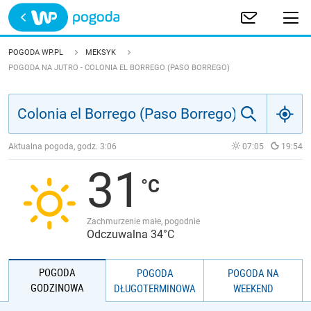
Trwa ładowanie
POLSKA
POGODA WP.PL
MEKSYK
POGODA NA JUTRO - COLONIA EL BORREGO (PASO BORREGO)
EUROPA
ŚWIAT
Aktualna pogoda, godz.
3:06
07:05
19:54
JAKOŚĆ POWIETRZA
31
Zachmurzenie małe, pogodnie
Odczuwalna 34°C
POGODA
POGODA
POGODA NA
GODZINOWA
DŁUGOTERMINOWA
WEEKEND