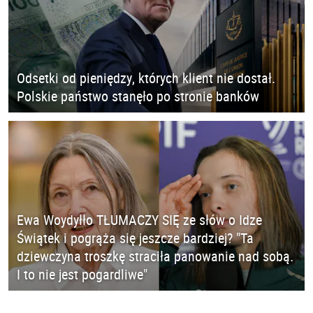
Odsetki od pieniędzy, których klient nie dostał.
Polskie państwo stanęło po stronie banków
Ewa Woydyłło TŁUMACZY SIĘ ze słów o Idze
Świątek i pogrąża się jeszcze bardziej? "Ta
dziewczyna troszkę straciła panowanie nad sobą.
I to nie jest pogardliwe"