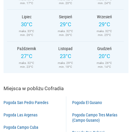
min. 17°C
min. 20°C
min. 24°C
Lipiec
Sierpień
Wrzesień
30°C
29°C
29°C
maks. 33°C
maks. 32°C
maks. 32°C
min. 26°C
min. 26°C
min. 25°C
Październik
Listopad
Grudzień
27°C
23°C
20°C
maks. 32°C
maks. 29°C
maks. 26°C
min. 23°C
min. 18°C
min. 14°C
Miejsca w pobliżu Cofradía
Pogoda San Pedro Paredes
Pogoda El Gusano
Pogoda Las Argenas
Pogoda Campo Tres Marías
(Campo Gusano)
Pogoda Campo Cuba