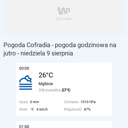
Pogoda Cofradía - pogoda godzinowa na
jutro
- niedziela 9 sierpnia
00:00
26°C
Mgliście
Odczuwalna
27°C
Opad:
0 mm
Ciśnienie:
1010 hPa
Wiatr:
6 km/h
Wilgotność:
87%
01:00