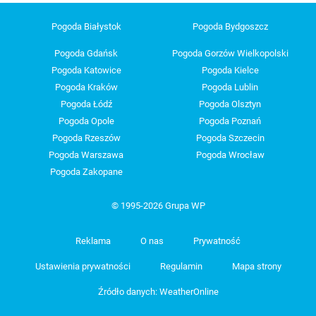
Pogoda Białystok
Pogoda Bydgoszcz
Pogoda Gdańsk
Pogoda Gorzów Wielkopolski
Pogoda Katowice
Pogoda Kielce
Pogoda Kraków
Pogoda Lublin
Pogoda Łódź
Pogoda Olsztyn
Pogoda Opole
Pogoda Poznań
Pogoda Rzeszów
Pogoda Szczecin
Pogoda Warszawa
Pogoda Wrocław
Pogoda Zakopane
© 1995-2026 Grupa WP
Reklama
O nas
Prywatność
Ustawienia prywatności
Regulamin
Mapa strony
Źródło danych: WeatherOnline