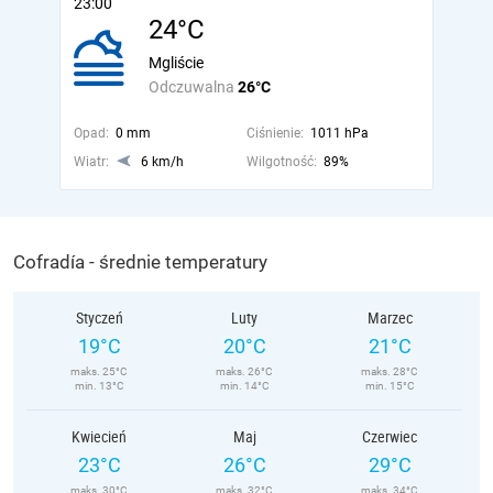
23:00
24°C
Mgliście
Odczuwalna
26°C
Opad:
0 mm
Ciśnienie:
1011 hPa
Wiatr:
6 km/h
Wilgotność:
89%
Cofradía - średnie temperatury
Styczeń
Luty
Marzec
19°C
20°C
21°C
maks. 25°C
maks. 26°C
maks. 28°C
min. 13°C
min. 14°C
min. 15°C
Kwiecień
Maj
Czerwiec
23°C
26°C
29°C
maks. 30°C
maks. 32°C
maks. 34°C