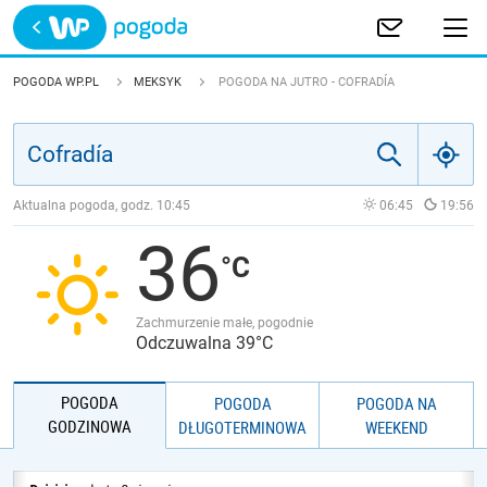
Trwa ładowanie
POLSKA
POGODA WP.PL
MEKSYK
POGODA NA JUTRO - COFRADÍA
EUROPA
ŚWIAT
Aktualna pogoda, godz.
10:45
06:45
19:56
36
JAKOŚĆ POWIETRZA
Zachmurzenie małe, pogodnie
Odczuwalna 39°C
POGODA
POGODA
POGODA NA
GODZINOWA
DŁUGOTERMINOWA
WEEKEND