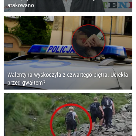
atakowano
Walentyna wyskoczyła z czwartego piętra. Uciekła
przed gwałtem?