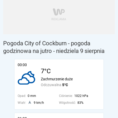
Pogoda City of Cockburn - pogoda
godzinowa na jutro
- niedziela 9 sierpnia
00:00
7°C
Zachmurzenie duże
Odczuwalna
5°C
Opad:
0 mm
Ciśnienie:
1022 hPa
Wiatr:
9 km/h
Wilgotność:
83%