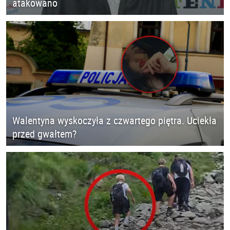
atakowano
Walentyna wyskoczyła z czwartego piętra. Uciekła
przed gwałtem?