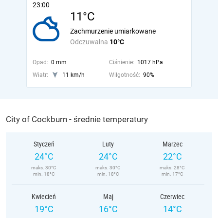
23:00
11°C
Zachmurzenie umiarkowane
Odczuwalna
10°C
Opad:
0 mm
Ciśnienie:
1017 hPa
Wiatr:
11 km/h
Wilgotność:
90%
City of Cockburn - średnie temperatury
Styczeń
Luty
Marzec
24°C
24°C
22°C
maks. 30°C
maks. 30°C
maks. 28°C
min. 18°C
min. 18°C
min. 17°C
Kwiecień
Maj
Czerwiec
19°C
16°C
14°C