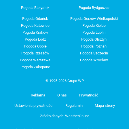
Pogoda Białystok
Pogoda Bydgoszcz
Pogoda Gdańsk
Pogoda Gorzów Wielkopolski
Pogoda Katowice
Pogoda Kielce
Pogoda Kraków
Pogoda Lublin
Pogoda Łódź
Pogoda Olsztyn
Pogoda Opole
Pogoda Poznań
Pogoda Rzeszów
Pogoda Szczecin
Pogoda Warszawa
Pogoda Wrocław
Pogoda Zakopane
© 1995-2026 Grupa WP
Reklama
O nas
Prywatność
Ustawienia prywatności
Regulamin
Mapa strony
Źródło danych: WeatherOnline