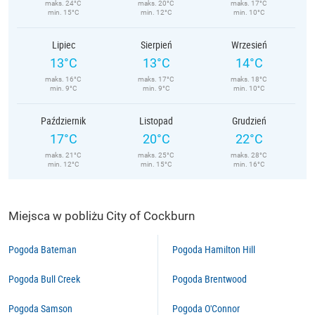
maks. 24°C
maks. 20°C
maks. 17°C
min. 15°C
min. 12°C
min. 10°C
Lipiec
Sierpień
Wrzesień
13°C
13°C
14°C
maks. 16°C
maks. 17°C
maks. 18°C
min. 9°C
min. 9°C
min. 10°C
Październik
Listopad
Grudzień
17°C
20°C
22°C
maks. 21°C
maks. 25°C
maks. 28°C
min. 12°C
min. 15°C
min. 16°C
Miejsca w pobliżu City of Cockburn
Pogoda Bateman
Pogoda Hamilton Hill
Pogoda Bull Creek
Pogoda Brentwood
Pogoda Samson
Pogoda O'Connor