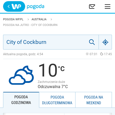
Trwa ładowanie
POLSKA
POGODA WP.PL
AUSTRALIA
POGODA NA JUTRO - CITY OF COCKBURN
EUROPA
ŚWIAT
Aktualna pogoda, godz.
4:54
07:01
17:45
JAKOŚĆ POWIETRZA
10
Zachmurzenie duże
Odczuwalna 7°C
POGODA
POGODA
POGODA NA
GODZINOWA
DŁUGOTERMINOWA
WEEKEND