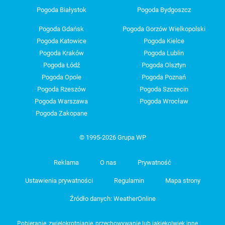
Pogoda Białystok
Pogoda Bydgoszcz
Pogoda Gdańsk
Pogoda Gorzów Wielkopolski
Pogoda Katowice
Pogoda Kielce
Pogoda Kraków
Pogoda Lublin
Pogoda Łódź
Pogoda Olsztyn
Pogoda Opole
Pogoda Poznań
Pogoda Rzeszów
Pogoda Szczecin
Pogoda Warszawa
Pogoda Wrocław
Pogoda Zakopane
© 1995-2026 Grupa WP
Reklama
O nas
Prywatność
Ustawienia prywatności
Regulamin
Mapa strony
Źródło danych: WeatherOnline
Pobieranie, zwielokrotnianie, przechowywanie lub jakiekolwiek inne