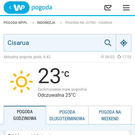
Trwa ładowanie
POLSKA
POGODA WP.PL
INDONEZJA
POGODA NA JUTRO - CISARUA
EUROPA
ŚWIAT
Aktualna pogoda, godz.
6:42
06:02
17:53
23
JAKOŚĆ POWIETRZA
Zachmurzenie małe, pogodnie
Odczuwalna 25°C
POGODA
POGODA
POGODA NA
GODZINOWA
DŁUGOTERMINOWA
WEEKEND