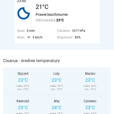
23:00
21°C
Prawie bezchmurnie
Odczuwalna
23°C
Opad:
0 mm
Ciśnienie:
1017 hPa
Wiatr:
5 km/h
Wilgotność:
83%
Cisarua - średnie temperatury
Styczeń
Luty
Marzec
23°C
23°C
23°C
maks. 25°C
maks. 25°C
maks. 26°C
min. 19°C
min. 19°C
min. 19°C
Kwiecień
Maj
Czerwiec
23°C
24°C
23°C
maks. 26°C
maks. 26°C
maks. 26°C