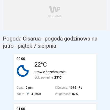
Pogoda Cisarua - pogoda godzinowa na
jutro
- piątek 7 sierpnia
00:00
22°C
Prawie bezchmurnie
Odczuwalna
23°C
Opad:
0 mm
Ciśnienie:
1016 hPa
Wiatr:
4 km/h
Wilgotność:
82%
01:00