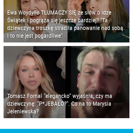
Ewa Woydyłło TŁUMACZY SIĘ ze słów o Idze
Świątek i pogrąża się jeszcze bardziej? "Ta
dziewczyna troszkę straciła panowanie nad sobą.
I to nie jest pogardliwe"
Tomasz Fornal "elegancko" wyjaśnia, czy ma
dziewczynę: "P*JEBAŁO?". Co na to Marysia
Jeleniewska?