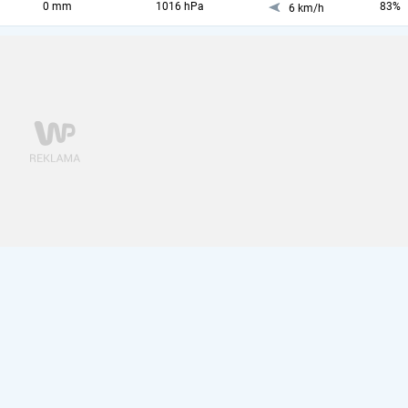
0 mm
1016 hPa
83%
6 km/h