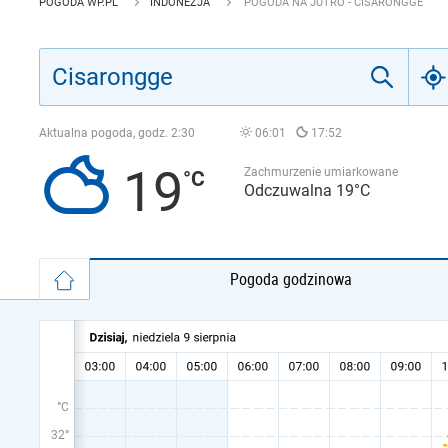
POGODA WP.PL
INDONEZJA
POGODA NA JUTRO - CISARONGGE
Aktualna pogoda, godz.
2:30
06:01
17:52
19
Zachmurzenie umiarkowane
Odczuwalna 19°C
Pogoda godzinowa
°C
32°