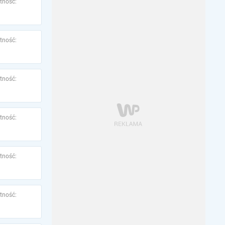
tność:
tność:
tność:
tność:
tność:
tność: