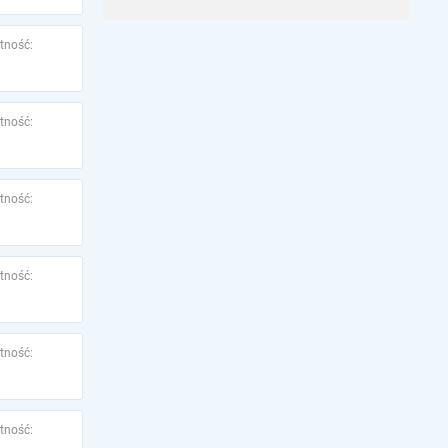
tność:
tność:
tność:
tność:
tność:
tność: