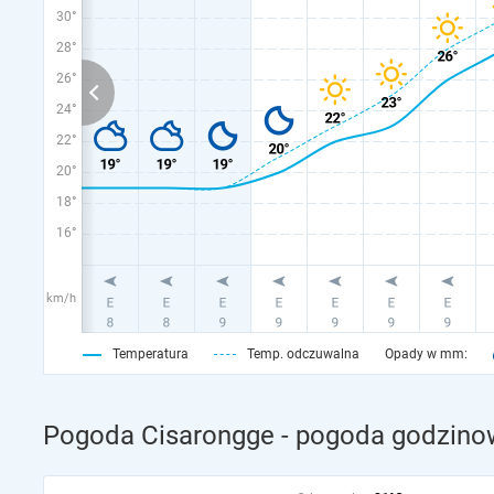
30°
28°
26°
24°
22°
20°
18°
16°
km/h
Temperatura
Temp. odczuwalna
Opady w mm:
Pogoda Cisarongge - pogoda godzinow