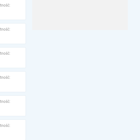
tność:
tność:
tność:
tność:
tność:
tność: