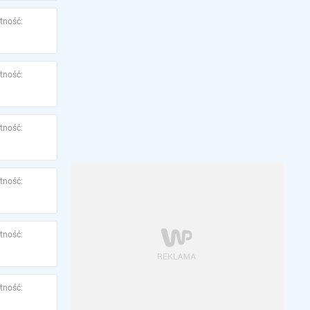
tność:
tność:
tność:
tność:
tność:
tność: