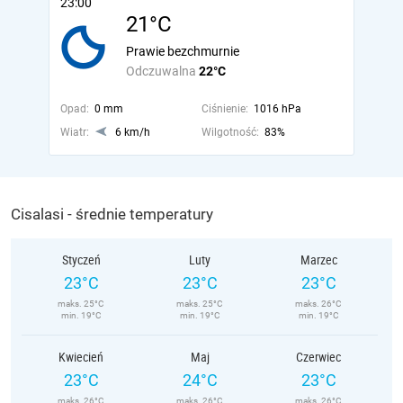
23:00
21°C
Prawie bezchmurnie
Odczuwalna
22°C
Opad:
0 mm
Ciśnienie:
1016 hPa
Wiatr:
6 km/h
Wilgotność:
83%
Cisalasi - średnie temperatury
Styczeń
Luty
Marzec
23°C
23°C
23°C
maks. 25°C
maks. 25°C
maks. 26°C
min. 19°C
min. 19°C
min. 19°C
Kwiecień
Maj
Czerwiec
23°C
24°C
23°C
maks. 26°C
maks. 26°C
maks. 26°C