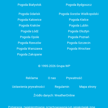
Pogoda Białystok
Pogoda Bydgoszcz
Pogoda Gdańsk
Pogoda Gorzów Wielkopolski
Pogoda Katowice
Pogoda Kielce
Pogoda Kraków
Pogoda Lublin
Pogoda Łódź
Pogoda Olsztyn
Pogoda Opole
Pogoda Poznań
Pogoda Rzeszów
Pogoda Szczecin
Pogoda Warszawa
Pogoda Wrocław
Pogoda Zakopane
© 1995-2026 Grupa WP
Reklama
O nas
Prywatność
Ustawienia prywatności
Regulamin
Mapa strony
Źródło danych: WeatherOnline
Pobieranie, zwielokrotnianie, przechowywanie lub jakiekolwiek inne