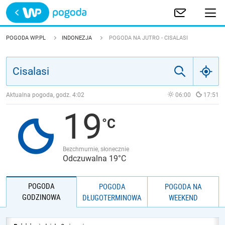
Trwa ładowanie
POLSKA
POGODA WP.PL
INDONEZJA
POGODA NA JUTRO - CISALASI
EUROPA
ŚWIAT
Aktualna pogoda, godz.
4:02
06:00
17:51
19
JAKOŚĆ POWIETRZA
Bezchmurnie, słonecznie
Odczuwalna 19°C
POGODA
POGODA
POGODA NA
GODZINOWA
DŁUGOTERMINOWA
WEEKEND