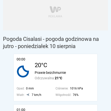
Pogoda Cisalasi - pogoda godzinowa na
jutro
- poniedziałek 10 sierpnia
00:00
20°C
Prawie bezchmurnie
Odczuwalna
21°C
Opad:
0 mm
Ciśnienie:
1016 hPa
Wiatr:
7 km/h
Wilgotność:
76%
01:00