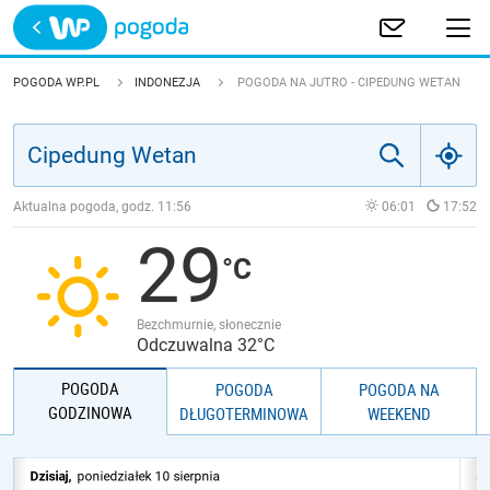
Trwa ładowanie
POLSKA
POGODA WP.PL
INDONEZJA
POGODA NA JUTRO - CIPEDUNG WETAN
EUROPA
ŚWIAT
Aktualna pogoda, godz.
11:56
06:01
17:52
29
JAKOŚĆ POWIETRZA
Bezchmurnie, słonecznie
Odczuwalna 32°C
POGODA
POGODA
POGODA NA
GODZINOWA
DŁUGOTERMINOWA
WEEKEND