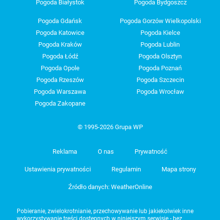
Pogoda Białystok
Pogoda Bydgoszcz
Pogoda Gdańsk
Pogoda Gorzów Wielkopolski
Pogoda Katowice
Pogoda Kielce
Pogoda Kraków
Pogoda Lublin
Pogoda Łódź
Pogoda Olsztyn
Pogoda Opole
Pogoda Poznań
Pogoda Rzeszów
Pogoda Szczecin
Pogoda Warszawa
Pogoda Wrocław
Pogoda Zakopane
© 1995-2026 Grupa WP
Reklama
O nas
Prywatność
Ustawienia prywatności
Regulamin
Mapa strony
Źródło danych: WeatherOnline
Pobieranie, zwielokrotnianie, przechowywanie lub jakiekolwiek inne
wykorzystywanie treści dostępnych w niniejszym serwisie - bez