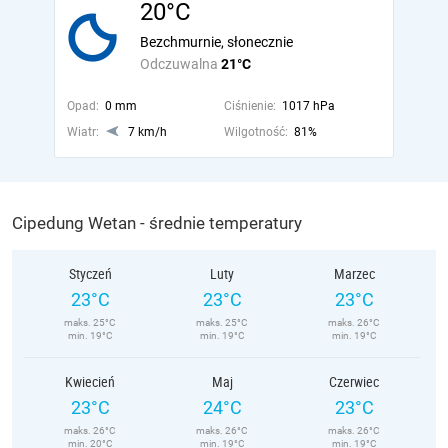
20°C
Bezchmurnie, słonecznie
Odczuwalna
21°C
Opad:
0 mm
Ciśnienie:
1017 hPa
Wiatr:
7 km/h
Wilgotność:
81%
Cipedung Wetan - średnie temperatury
Styczeń
Luty
Marzec
23°C
23°C
23°C
maks. 25°C
maks. 25°C
maks. 26°C
min. 19°C
min. 19°C
min. 19°C
Kwiecień
Maj
Czerwiec
23°C
24°C
23°C
maks. 26°C
maks. 26°C
maks. 26°C
min. 20°C
min. 19°C
min. 19°C