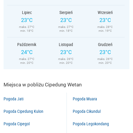
Lipiec
Sierpień
Wrzesień
23°C
23°C
23°C
maks. 27°C
maks. 27°C
maks. 28°C
min. 18°C
min. 18°C
min. 19°C
Październik
Listopad
Grudzień
24°C
23°C
23°C
maks. 27°C
maks. 26°C
maks. 26°C
min. 20°C
min. 20°C
min. 20°C
Miejsca w pobliżu Cipedung Wetan
Pogoda Jati
Pogoda Muara
Pogoda Cipedung Kulon
Pogoda Cikundul
Pogoda Cipegol
Pogoda Legokondang