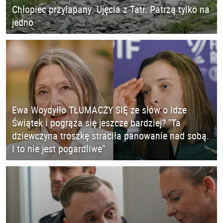
Chłopiec przyłapany. Ujęcia z Tatr. Patrzą tylko na
jedno
Ewa Woydyłło TŁUMACZY SIĘ ze słów o Idze
Świątek i pogrąża się jeszcze bardziej? "Ta
dziewczyna troszkę straciła panowanie nad sobą.
I to nie jest pogardliwe"