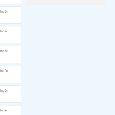
tność:
tność:
tność:
tność:
tność:
tność: