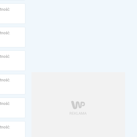
tność:
tność:
tność:
tność:
tność:
tność: