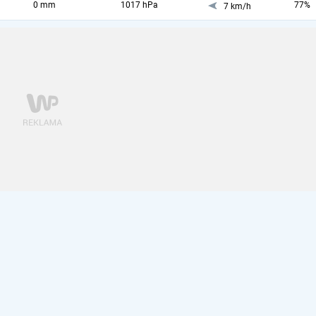
0 mm
1017 hPa
77%
7 km/h