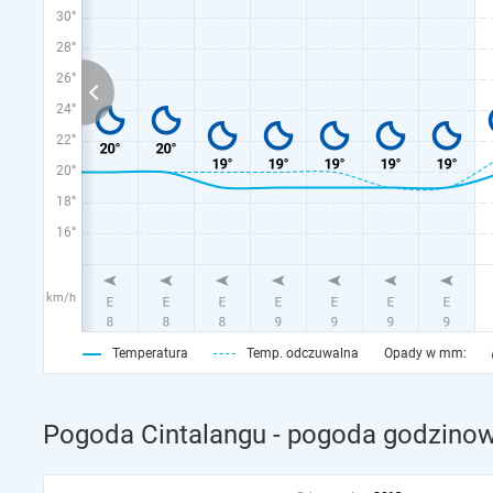
30°
28°
26°
24°
22°
20°
18°
16°
km/h
Temperatura
Temp. odczuwalna
Opady w mm:
Pogoda Cintalangu - pogoda godzinow