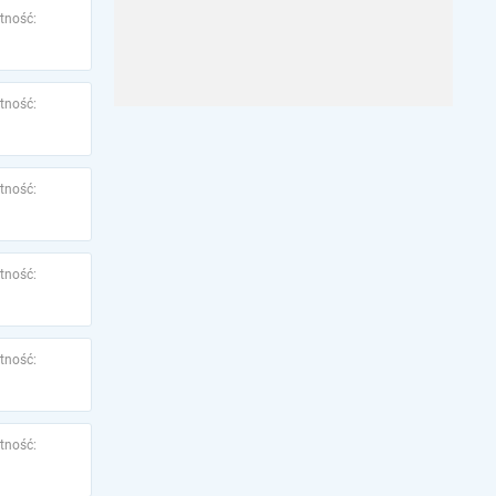
tność:
tność:
tność:
tność:
tność:
tność: