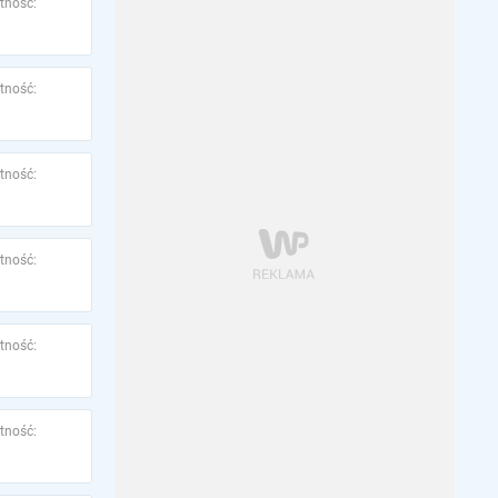
tność:
tność:
tność:
tność:
tność:
tność: