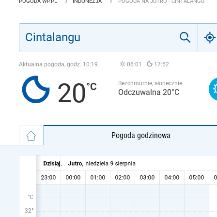
POGODA WP.PL
INDONEZJA
POGODA NA JUTRO - CINTALANGU
Aktualna pogoda, godz.
10:19
06:01
17:52
20
Bezchmurnie, słonecznie
Odczuwalna 20°C
Pogoda godzinowa
°C
32°