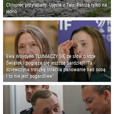
Chłopiec przyłapany. Ujęcia z Tatr. Patrzą tylko na
jedno
Ewa Woydyłło TŁUMACZY SIĘ ze słów o Idze
Świątek i pogrąża się jeszcze bardziej? "Ta
dziewczyna troszkę straciła panowanie nad sobą.
I to nie jest pogardliwe"