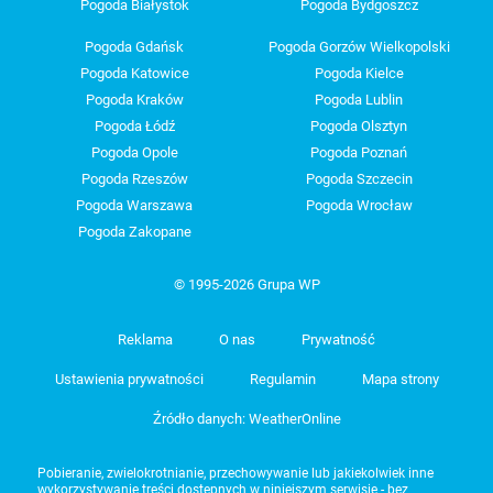
Pogoda Białystok
Pogoda Bydgoszcz
Pogoda Gdańsk
Pogoda Gorzów Wielkopolski
Pogoda Katowice
Pogoda Kielce
Pogoda Kraków
Pogoda Lublin
Pogoda Łódź
Pogoda Olsztyn
Pogoda Opole
Pogoda Poznań
Pogoda Rzeszów
Pogoda Szczecin
Pogoda Warszawa
Pogoda Wrocław
Pogoda Zakopane
© 1995-2026 Grupa WP
Reklama
O nas
Prywatność
Ustawienia prywatności
Regulamin
Mapa strony
Źródło danych: WeatherOnline
Pobieranie, zwielokrotnianie, przechowywanie lub jakiekolwiek inne
wykorzystywanie treści dostępnych w niniejszym serwisie - bez