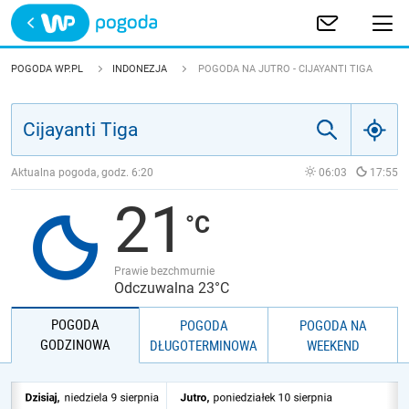
Trwa ładowanie
POLSKA
POGODA WP.PL
INDONEZJA
POGODA NA JUTRO - CIJAYANTI TIGA
EUROPA
ŚWIAT
Aktualna pogoda, godz.
6:20
06:03
17:55
21
JAKOŚĆ POWIETRZA
Prawie bezchmurnie
Odczuwalna 23°C
POGODA
POGODA
POGODA NA
GODZINOWA
DŁUGOTERMINOWA
WEEKEND