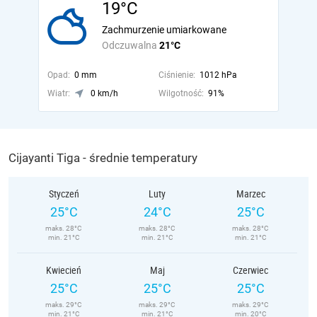
19°C
Zachmurzenie umiarkowane
Odczuwalna
21°C
Opad:
0 mm
Ciśnienie:
1012 hPa
Wiatr:
0 km/h
Wilgotność:
91%
Cijayanti Tiga - średnie temperatury
Styczeń
Luty
Marzec
25°C
24°C
25°C
maks. 28°C
maks. 28°C
maks. 28°C
min. 21°C
min. 21°C
min. 21°C
Kwiecień
Maj
Czerwiec
25°C
25°C
25°C
maks. 29°C
maks. 29°C
maks. 29°C
min. 21°C
min. 21°C
min. 20°C