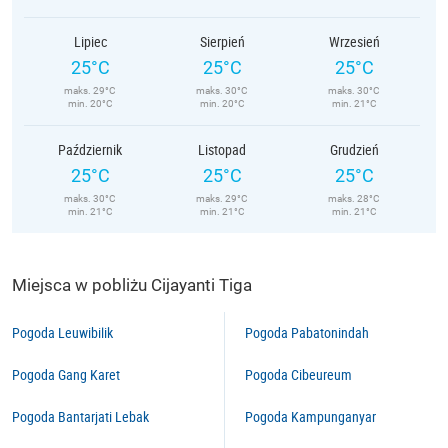
Lipiec
Sierpień
Wrzesień
25°C
25°C
25°C
maks. 29°C
maks. 30°C
maks. 30°C
min. 20°C
min. 20°C
min. 21°C
Październik
Listopad
Grudzień
25°C
25°C
25°C
maks. 30°C
maks. 29°C
maks. 28°C
min. 21°C
min. 21°C
min. 21°C
Miejsca w pobliżu Cijayanti Tiga
Pogoda Leuwibilik
Pogoda Pabatonindah
Pogoda Gang Karet
Pogoda Cibeureum
Pogoda Bantarjati Lebak
Pogoda Kampunganyar