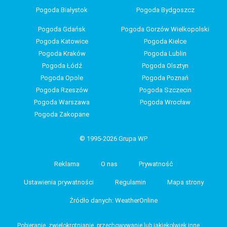
Pogoda Białystok
Pogoda Bydgoszcz
Pogoda Gdańsk
Pogoda Gorzów Wielkopolski
Pogoda Katowice
Pogoda Kielce
Pogoda Kraków
Pogoda Lublin
Pogoda Łódź
Pogoda Olsztyn
Pogoda Opole
Pogoda Poznań
Pogoda Rzeszów
Pogoda Szczecin
Pogoda Warszawa
Pogoda Wrocław
Pogoda Zakopane
© 1995-2026 Grupa WP
Reklama
O nas
Prywatność
Ustawienia prywatności
Regulamin
Mapa strony
Źródło danych: WeatherOnline
Pobieranie, zwielokrotnianie, przechowywanie lub jakiekolwiek inne