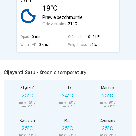
23:00
19°C
Prawie bezchmurnie
Odczuwalna
21°C
Opad:
0 mm
Ciśnienie:
1012 hPa
Wiatr:
0 km/h
Wilgotność:
91%
Cijayanti Satu - średnie temperatury
Styczeń
Luty
Marzec
25°C
24°C
25°C
maks. 28°C
maks. 28°C
maks. 28°C
min. 21°C
min. 21°C
min. 21°C
Kwiecień
Maj
Czerwiec
25°C
25°C
25°C
maks. 29°C
maks. 29°C
maks. 29°C