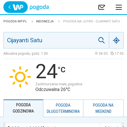
Trwa ładowanie
POLSKA
POGODA WP.PL
INDONEZJA
POGODA NA JUTRO - CIJAYANTI SATU
EUROPA
ŚWIAT
Aktualna pogoda, godz.
1:00
06:03
17:55
24
JAKOŚĆ POWIETRZA
Zachmurzenie małe, pogodnie
Odczuwalna 26°C
POGODA
POGODA
POGODA NA
GODZINOWA
DŁUGOTERMINOWA
WEEKEND