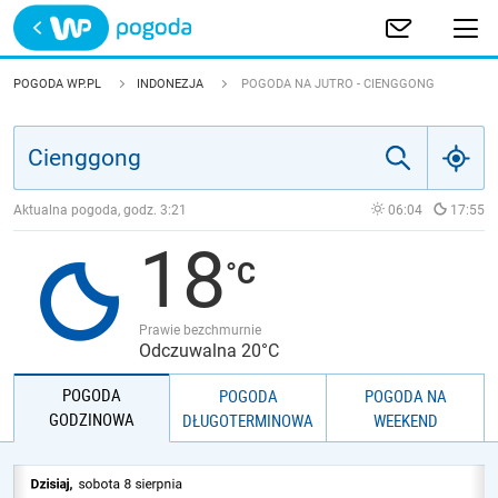
Trwa ładowanie
POLSKA
POGODA WP.PL
INDONEZJA
POGODA NA JUTRO - CIENGGONG
EUROPA
ŚWIAT
Aktualna pogoda, godz.
3:21
06:04
17:55
18
JAKOŚĆ POWIETRZA
Prawie bezchmurnie
Odczuwalna 20°C
POGODA
POGODA
POGODA NA
GODZINOWA
DŁUGOTERMINOWA
WEEKEND