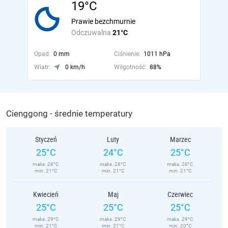
19°C
Prawie bezchmurnie
Odczuwalna
21°C
Opad:
0 mm
Ciśnienie:
1011 hPa
Wiatr:
0 km/h
Wilgotność:
88%
Cienggong - średnie temperatury
Styczeń
Luty
Marzec
25°C
24°C
25°C
maks. 28°C
maks. 28°C
maks. 28°C
min. 21°C
min. 21°C
min. 21°C
Kwiecień
Maj
Czerwiec
25°C
25°C
25°C
maks. 29°C
maks. 29°C
maks. 29°C
min. 21°C
min. 21°C
min. 20°C