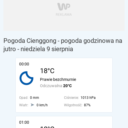
Pogoda Cienggong - pogoda godzinowa na
jutro
- niedziela 9 sierpnia
00:00
18°C
Prawie bezchmurnie
Odczuwalna
20°C
Opad:
0 mm
Ciśnienie:
1013 hPa
Wiatr:
0 km/h
Wilgotność:
87%
01:00