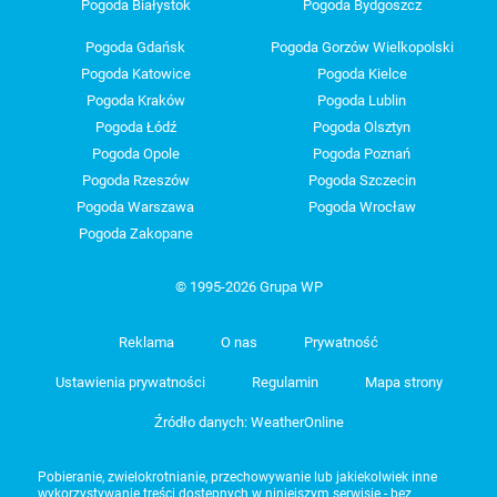
Pogoda Białystok
Pogoda Bydgoszcz
Pogoda Gdańsk
Pogoda Gorzów Wielkopolski
Pogoda Katowice
Pogoda Kielce
Pogoda Kraków
Pogoda Lublin
Pogoda Łódź
Pogoda Olsztyn
Pogoda Opole
Pogoda Poznań
Pogoda Rzeszów
Pogoda Szczecin
Pogoda Warszawa
Pogoda Wrocław
Pogoda Zakopane
© 1995-2026 Grupa WP
Reklama
O nas
Prywatność
Ustawienia prywatności
Regulamin
Mapa strony
Źródło danych: WeatherOnline
Pobieranie, zwielokrotnianie, przechowywanie lub jakiekolwiek inne
wykorzystywanie treści dostępnych w niniejszym serwisie - bez