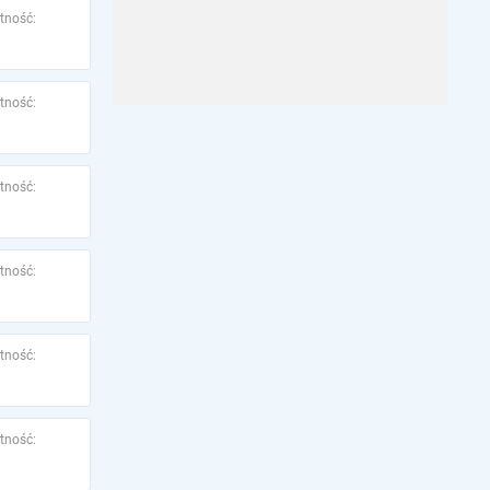
tność:
tność:
tność:
tność:
tność:
tność: