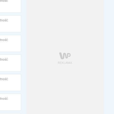
tność:
tność:
tność:
tność:
tność:
tność: