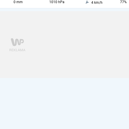
0 mm
1010 hPa
77%
4 km/h