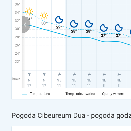
36°
34°
32°
30°
28°
26°
24°
22°
km/h
Temperatura
Temp. odczuwalna
Opady w mm:
Pogoda Cibeureum Dua - pogoda godz