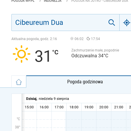
POGODA WP.PL
INDONEZJA
POGODA NA JUTRO - CIBEUREUM DUA
Aktualna pogoda, godz.
2:16
06:02
17:54
31
Zachmurzenie małe, pogodnie
Odczuwalna 34°C
Pogoda godzinowa
°C
38°