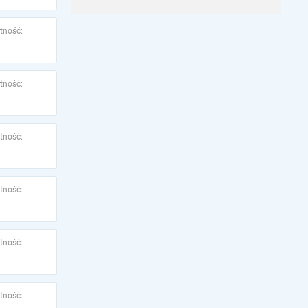
tność:
tność:
tność:
tność:
tność:
tność: