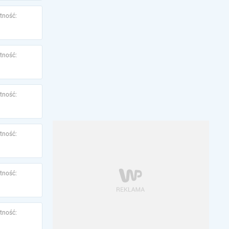
tność:
tność:
tność:
tność:
tność:
tność: