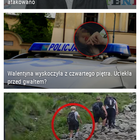
atakowano
Walentyna wyskoczyła z czwartego piętra. Uciekła
przed gwałtem?