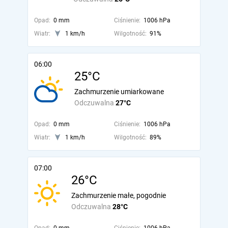
Opad:
0 mm
Ciśnienie:
1006 hPa
Wiatr:
1 km/h
Wilgotność:
91%
06:00
25°C
Zachmurzenie umiarkowane
Odczuwalna
27°C
Opad:
0 mm
Ciśnienie:
1006 hPa
Wiatr:
1 km/h
Wilgotność:
89%
07:00
26°C
Zachmurzenie małe, pogodnie
Odczuwalna
28°C