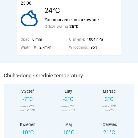
23:00
24°C
Zachmurzenie umiarkowane
Odczuwalna
26°C
Opad:
0 mm
Ciśnienie:
1004 hPa
Wiatr:
2 km/h
Wilgotność:
95%
Chuha-dong - średnie temperatury
Styczeń
Luty
Marzec
-7°C
-3°C
3°C
maks. -2°C
maks. 2°C
maks. 8°C
min. -13°C
min. -8°C
min. -2°C
Kwiecień
Maj
Czerwiec
10°C
16°C
21°C