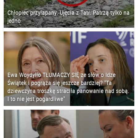
Chłopiec przyłapany. Ujęcia z Tatr. Patrzą tylko na
jedno
Ewa Woydyłło TŁUMACZY SIĘ ze słów o Idze
Świątek i pogrąża się jeszcze bardziej? "Ta
dziewczyna troszkę straciła panowanie nad sobą.
I to nie jest pogardliwe"