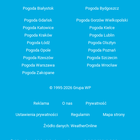
Pogoda Białystok
Pogoda Bydgoszcz
Pogoda Gdańsk
Pogoda Gorzów Wielkopolski
Pogoda Katowice
Pogoda Kielce
Pogoda Kraków
Pogoda Lublin
Pogoda Łódź
Pogoda Olsztyn
Pogoda Opole
Pogoda Poznań
Pogoda Rzeszów
Pogoda Szczecin
Pogoda Warszawa
Pogoda Wrocław
Pogoda Zakopane
© 1995-2026 Grupa WP
Reklama
O nas
Prywatność
Ustawienia prywatności
Regulamin
Mapa strony
Źródło danych: WeatherOnline