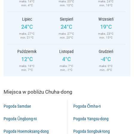
maks. 14°C
maks. 20°C
maks. 24°C
min. 4°C
min. 10°C
min. 16°C
Lipiec
Sierpień
Wrzesień
24°C
24°C
19°C
maks. 27°C
maks. 27°C
maks. 23°C
min. 21°C
min. 20°C
min. 15°C
Październik
Listopad
Grudzień
12°C
4°C
-4°C
maks. 16°C
maks. 7°C
maks. 0°C
min. 7°C
min. -1°C
min. -9°C
Miejsca w pobliżu Chuha-dong
Pogoda Samdae
Pogoda Ŏmha-ri
Pogoda Ŭngbong-ni
Pogoda Yangsu-dong
Pogoda Hoemoksang-dong
Pogoda Songbuk-tong