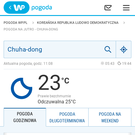
Trwa ładowanie
POLSKA
POGODA WP.PL
KOREAŃSKA REPUBLIKA LUDOWO DEMOKRATYCZNA
POGODA NA JUTRO - CHUHA-DONG
EUROPA
ŚWIAT
Aktualna pogoda, godz.
11:08
05:43
19:44
JAKOŚĆ POWIETRZA
23
Prawie bezchmurnie
Odczuwalna 25°C
POGODA
POGODA
POGODA NA
GODZINOWA
DŁUGOTERMINOWA
WEEKEND