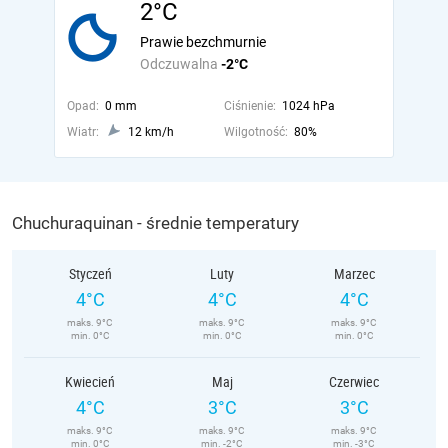
2°C
Prawie bezchmurnie
Odczuwalna
-2°C
Opad:
0 mm
Ciśnienie:
1024 hPa
Wiatr:
12 km/h
Wilgotność:
80%
Chuchuraquinan - średnie temperatury
Styczeń
Luty
Marzec
4°C
4°C
4°C
maks. 9°C
maks. 9°C
maks. 9°C
min. 0°C
min. 0°C
min. 0°C
Kwiecień
Maj
Czerwiec
4°C
3°C
3°C
maks. 9°C
maks. 9°C
maks. 9°C
min. 0°C
min. -2°C
min. -3°C