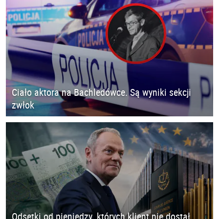
Ciało aktora na Bachledówce. Są wyniki sekcji
zwłok
Odsetki od pieniędzy, których klient nie dostał.