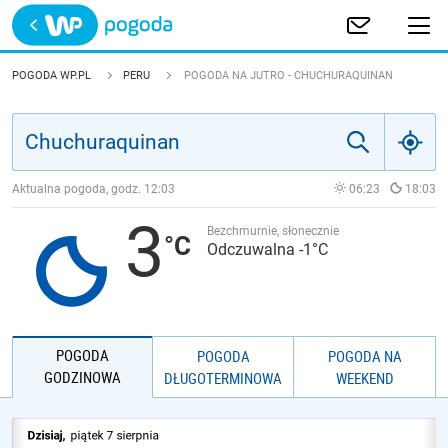
Trwa ładowanie
POLSKA
POGODA WP.PL
PERU
POGODA NA JUTRO - CHUCHURAQUINAN
EUROPA
ŚWIAT
Aktualna pogoda, godz.
12:03
06:23
18:03
3
JAKOŚĆ POWIETRZA
Bezchmurnie, słonecznie
Odczuwalna -1°C
POGODA
POGODA
POGODA NA
GODZINOWA
DŁUGOTERMINOWA
WEEKEND