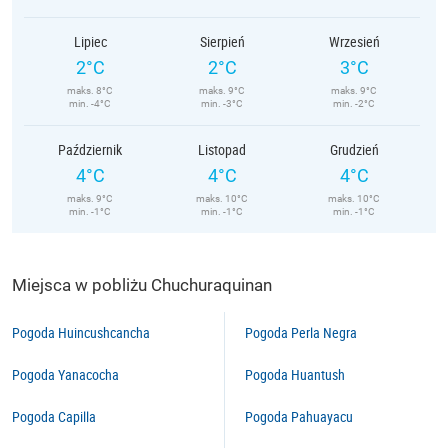
Lipiec
Sierpień
Wrzesień
2°C
2°C
3°C
maks. 8°C
maks. 9°C
maks. 9°C
min. -4°C
min. -3°C
min. -2°C
Październik
Listopad
Grudzień
4°C
4°C
4°C
maks. 9°C
maks. 10°C
maks. 10°C
min. -1°C
min. -1°C
min. -1°C
Miejsca w pobliżu Chuchuraquinan
Pogoda Huincushcancha
Pogoda Perla Negra
Pogoda Yanacocha
Pogoda Huantush
Pogoda Capilla
Pogoda Pahuayacu