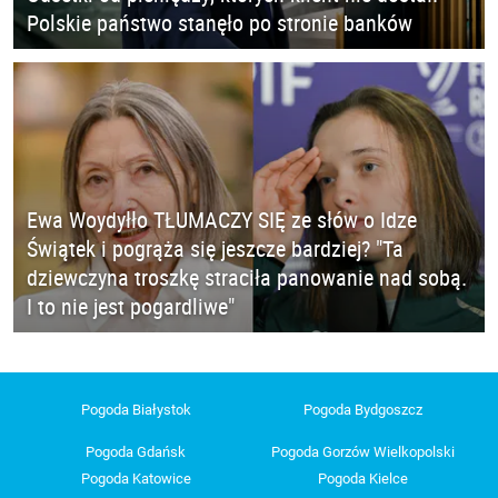
Polskie państwo stanęło po stronie banków
Ewa Woydyłło TŁUMACZY SIĘ ze słów o Idze
Świątek i pogrąża się jeszcze bardziej? "Ta
dziewczyna troszkę straciła panowanie nad sobą.
I to nie jest pogardliwe"
Pogoda Białystok
Pogoda Bydgoszcz
Pogoda Gdańsk
Pogoda Gorzów Wielkopolski
Pogoda Katowice
Pogoda Kielce