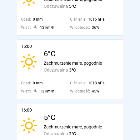
Odczuwalna
5°C
Opad:
0 mm
Ciśnienie:
1016 hPa
Wiatr:
13 km/h
Wilgotność:
36%
15:00
6°C
Zachmurzenie małe, pogodnie
Odczuwalna
3°C
Opad:
0 mm
Ciśnienie:
1018 hPa
Wiatr:
13 km/h
Wilgotność:
45%
16:00
5°C
Zachmurzenie małe, pogodnie
Odczuwalna
2°C