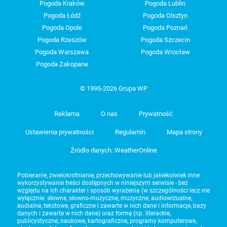
Pogoda Kraków
Pogoda Lublin
Pogoda Łódź
Pogoda Olsztyn
Pogoda Opole
Pogoda Poznań
Pogoda Rzeszów
Pogoda Szczecin
Pogoda Warszawa
Pogoda Wrocław
Pogoda Zakopane
© 1995-2026 Grupa WP
Reklama
O nas
Prywatność
Ustawienia prywatności
Regulamin
Mapa strony
Źródło danych: WeatherOnline
Pobieranie, zwielokrotnianie, przechowywanie lub jakiekolwiek inne
wykorzystywanie treści dostępnych w niniejszym serwisie - bez
względu na ich charakter i sposób wyrażenia (w szczególności lecz nie
wyłącznie: słowne, słowno-muzyczne, muzyczne, audiowizualne,
audialne, tekstowe, graficzne i zawarte w nich dane i informacje, bazy
danych i zawarte w nich dane) oraz formę (np. literackie,
publicystyczne, naukowe, kartograficzne, programy komputerowe,