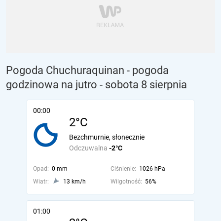
Pogoda Chuchuraquinan - pogoda
godzinowa na jutro
- sobota 8 sierpnia
00:00
2°C
Bezchmurnie, słonecznie
Odczuwalna
-2°C
Opad:
0 mm
Ciśnienie:
1026 hPa
Wiatr:
13 km/h
Wilgotność:
56%
01:00