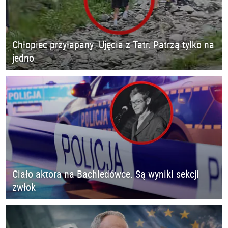
Chłopiec przyłapany. Ujęcia z Tatr. Patrzą tylko na
jedno
Ciało aktora na Bachledówce. Są wyniki sekcji
zwłok