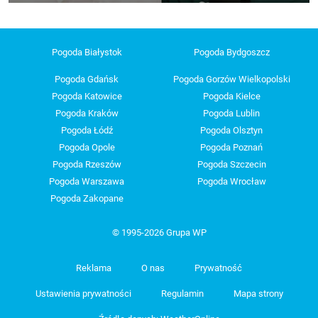
Pogoda Białystok
Pogoda Bydgoszcz
Pogoda Gdańsk
Pogoda Gorzów Wielkopolski
Pogoda Katowice
Pogoda Kielce
Pogoda Kraków
Pogoda Lublin
Pogoda Łódź
Pogoda Olsztyn
Pogoda Opole
Pogoda Poznań
Pogoda Rzeszów
Pogoda Szczecin
Pogoda Warszawa
Pogoda Wrocław
Pogoda Zakopane
© 1995-2026 Grupa WP
Reklama
O nas
Prywatność
Ustawienia prywatności
Regulamin
Mapa strony