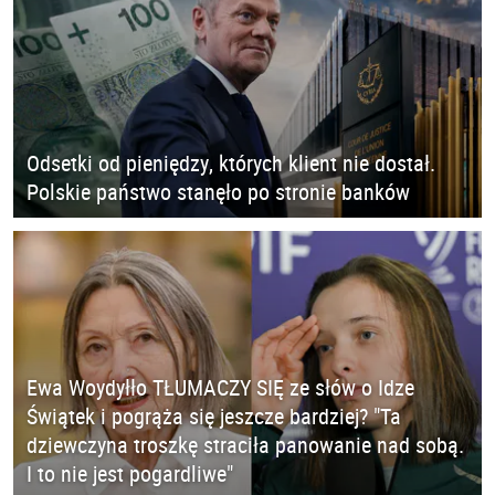
Odsetki od pieniędzy, których klient nie dostał.
Polskie państwo stanęło po stronie banków
Ewa Woydyłło TŁUMACZY SIĘ ze słów o Idze
Świątek i pogrąża się jeszcze bardziej? "Ta
dziewczyna troszkę straciła panowanie nad sobą.
I to nie jest pogardliwe"