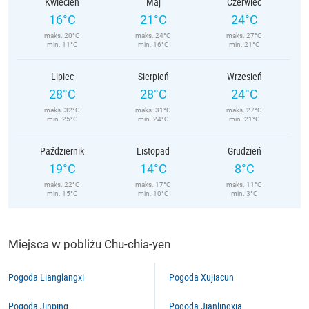
Kwiecień
Maj
Czerwiec
16°C
21°C
24°C
maks. 20°C
maks. 24°C
maks. 27°C
min. 11°C
min. 16°C
min. 21°C
Lipiec
Sierpień
Wrzesień
28°C
28°C
24°C
maks. 32°C
maks. 31°C
maks. 27°C
min. 25°C
min. 24°C
min. 21°C
Październik
Listopad
Grudzień
19°C
14°C
8°C
maks. 22°C
maks. 17°C
maks. 11°C
min. 15°C
min. 10°C
min. 3°C
Miejsca w pobliżu Chu-chia-yen
Pogoda Lianglangxi
Pogoda Xujiacun
Pogoda Jinping
Pogoda Jianlingxia