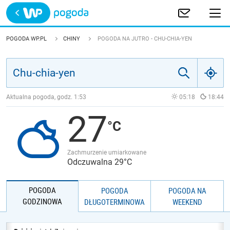
Trwa ładowanie
POLSKA
POGODA WP.PL
CHINY
POGODA NA JUTRO - CHU-CHIA-YEN
EUROPA
ŚWIAT
Aktualna pogoda, godz.
1:53
05:18
18:44
27
JAKOŚĆ POWIETRZA
Zachmurzenie umiarkowane
Odczuwalna 29°C
POGODA
POGODA
POGODA NA
GODZINOWA
DŁUGOTERMINOWA
WEEKEND