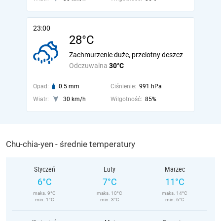
23:00
28°C
Zachmurzenie duże, przelotny deszcz
Odczuwalna
30°C
Opad:
0.5 mm
Ciśnienie:
991 hPa
Wiatr:
30 km/h
Wilgotność:
85%
Chu-chia-yen - średnie temperatury
Styczeń
Luty
Marzec
6°C
7°C
11°C
maks. 9°C
maks. 10°C
maks. 14°C
min. 1°C
min. 3°C
min. 6°C