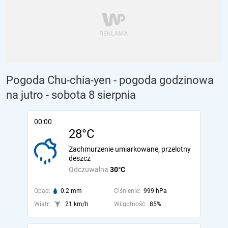
Pogoda Chu-chia-yen - pogoda godzinowa
na jutro
- sobota 8 sierpnia
00:00
28°C
Zachmurzenie umiarkowane, przelotny
deszcz
Odczuwalna
30°C
Opad:
0.2 mm
Ciśnienie:
999 hPa
Wiatr:
21 km/h
Wilgotność:
85%